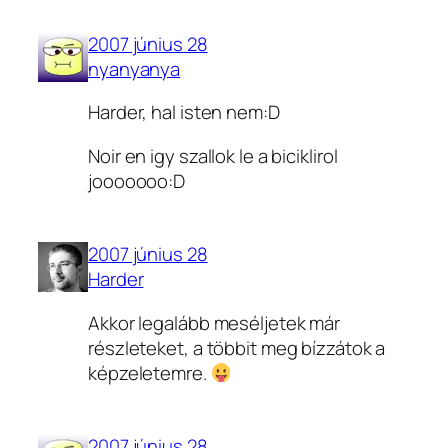
2007 június 28
nyanyanya
Harder, hal isten nem:D
Noir en igy szallok le a biciklirol
jooooooo:D
2007 június 28
Harder
Akkor legalább meséljetek már
részleteket, a többit meg bízzátok a
képzeletemre.
2007 június 28