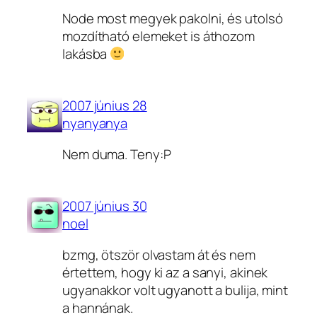
Node most megyek pakolni, és utolsó
mozdítható elemeket is áthozom
lakásba
2007 június 28
nyanyanya
Nem duma. Teny:P
2007 június 30
noel
bzmg, ötször olvastam át és nem
értettem, hogy ki az a sanyi, akinek
ugyanakkor volt ugyanott a bulija, mint
a hannának.