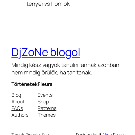
tenyér vs homlok
DjZoNe blogol
Mindig kész vagyok tanulni, annak azonban
nem mindig örülök, ha tanítanak.
Történetek
Fleurs
Blog
Events
About
Shop
FAQs
Patterns
Authors
Themes
Twenty Twenty-Five
Designed with
WordPress