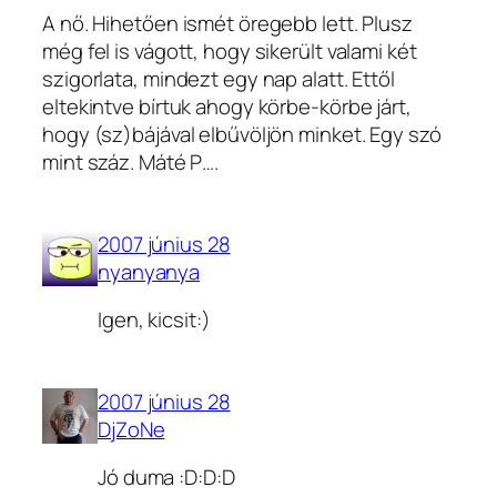
A nő. Hihetően ismét öregebb lett. Plusz
még fel is vágott, hogy sikerült valami két
szigorlata, mindezt egy nap alatt. Ettől
eltekintve bírtuk ahogy körbe-körbe járt,
hogy (sz)bájával elbűvöljön minket. Egy szó
mint száz. Máté P….
2007 június 28
nyanyanya
Igen, kicsit:)
2007 június 28
DjZoNe
Jó duma :D:D:D