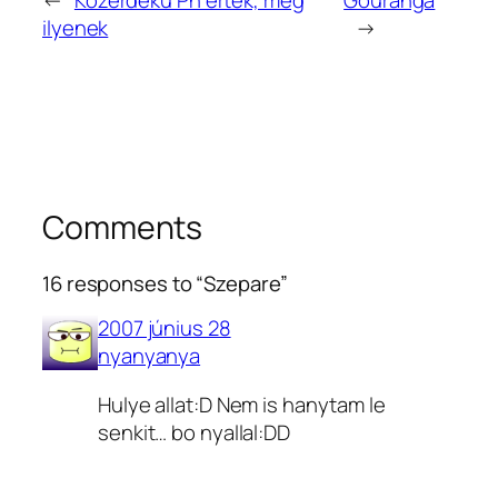
ilyenek
→
Comments
16 responses to “Szepare”
2007 június 28
nyanyanya
Hulye allat:D Nem is hanytam le
senkit… bo nyallal:DD