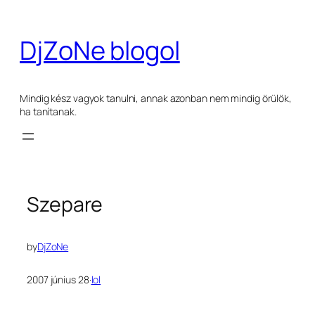
Ugrás
a
DjZoNe blogol
tartalomhoz
Mindig kész vagyok tanulni, annak azonban nem mindig örülök,
ha tanítanak.
Szepare
by
DjZoNe
2007 június 28
·
lol