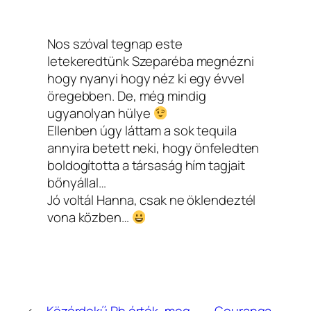
Nos szóval tegnap este
letekeredtünk Szeparéba megnézni
hogy nyanyi hogy néz ki egy évvel
öregebben. De, még mindig
ugyanolyan hülye
Ellenben úgy láttam a sok tequila
annyira betett neki, hogy önfeledten
boldogította a társaság hím tagjait
bőnyállal…
Jó voltál Hanna, csak ne öklendeztél
vona közben…
←
Közérdekű Ph érték, meg
Gouranga