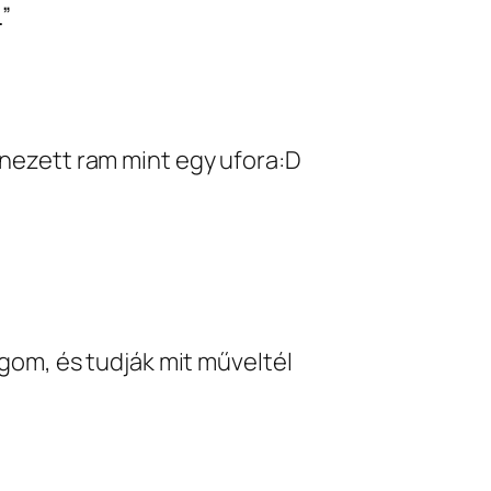
”
nezett ram mint egy ufora:D
gom, és tudják mit műveltél