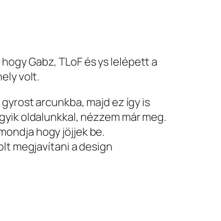
hogy Gabz, TLoF és ys lelépett a
ely volt.
gyrost arcunkba, majd ez így is
egyik oldalunkkal, nézzem már meg.
ondja hogy jöjjek be.
olt megjavítani a design