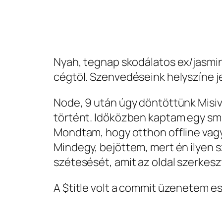
Nyah, tegnap skodálatos ex/jasmin
cégtöl. Szenvedéseink helyszíne je
Node, 9 után úgy döntöttünk Misive
történt. Időközben kaptam egy sms
Mondtam, hogy otthon offline vagy
Mindegy, bejöttem, mert én ilyen s
szétesését, amit az oldal szerkeszt
A $title volt a commit üzenetem est