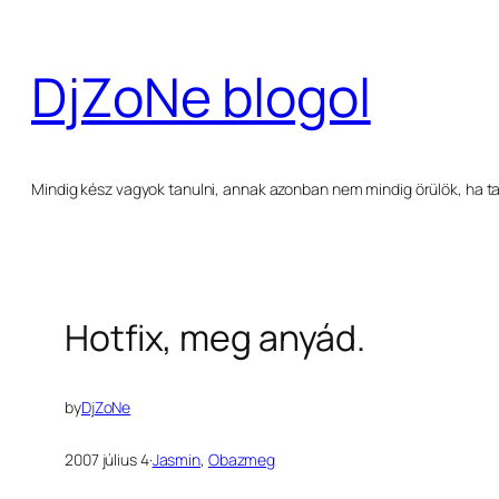
Ugrás
a
DjZoNe blogol
tartalomhoz
Mindig kész vagyok tanulni, annak azonban nem mindig örülök, ha ta
Hotfix, meg anyád.
by
DjZoNe
2007 július 4
·
Jasmin
, 
Obazmeg