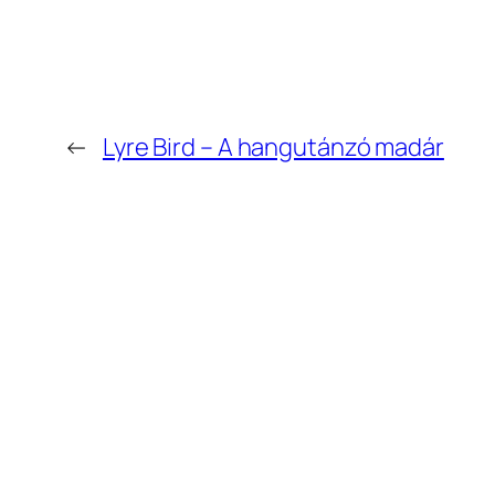
←
Lyre Bird – A hangutánzó madár