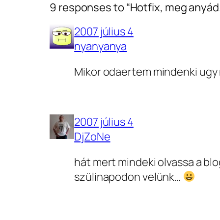
9 responses to “Hotfix, meg anyád.
2007 július 4
nyanyanya
Mikor odaertem mindenki ugy 
2007 július 4
DjZoNe
hát mert mindeki olvassa a blo
szülinapodon velünk…