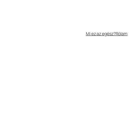
Mi ez az egész?
Rólam