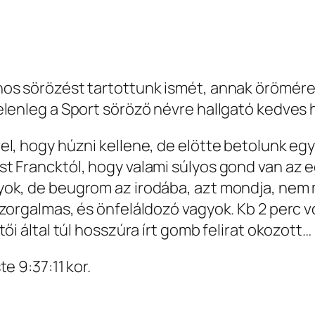
os sörözést tartottunk ismét, annak örömére 
lenleg a Sport söröző névre hallgató kedves h
l, hogy húzni kellene, de elötte betolunk egy 
t Francktól, hogy valami súlyos gond van az 
ok, de beugrom az irodába, azt mondja, nem m
zorgalmas, és önfeláldozó vagyok. Kb 2 perc v
ői által túl hosszúra írt gomb felirat okozott…
e 9:37:11 kor.