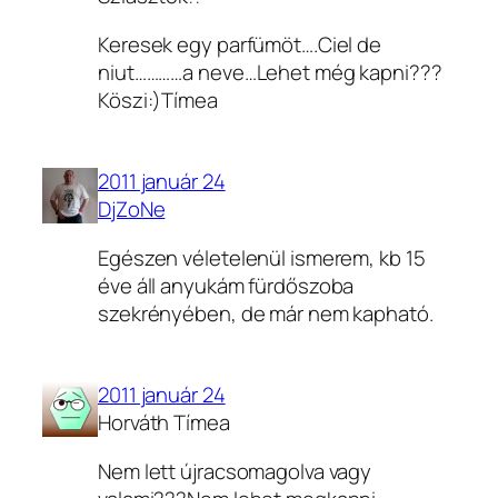
Keresek egy parfümöt….Ciel de
niut…………a neve…Lehet még kapni???
Köszi:)Tímea
2011 január 24
DjZoNe
Egészen véletelenül ismerem, kb 15
éve áll anyukám fürdőszoba
szekrényében, de már nem kapható.
2011 január 24
Horváth Tímea
Nem lett újracsomagolva vagy