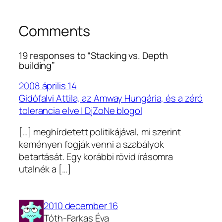
Comments
19 responses to “Stacking vs. Depth
building”
2008 április 14
Gidófalvi Attila, az Amway Hungária, és a zéró
tolerancia elve | DjZoNe blogol
[…] meghírdetett politikájával, mi szerint
keményen fogják venni a szabályok
betartását. Egy korábbi rövid írásomra
utalnék a […]
2010 december 16
Tóth-Farkas Éva