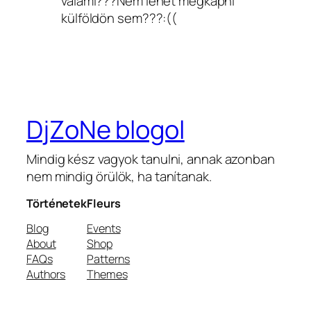
valami???Nem lehet megkapni
külföldön sem???:((
DjZoNe blogol
Mindig kész vagyok tanulni, annak azonban
nem mindig örülök, ha tanítanak.
Történetek
Fleurs
Blog
Events
About
Shop
FAQs
Patterns
Authors
Themes