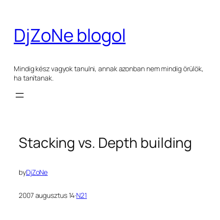
Ugrás
a
DjZoNe blogol
tartalomhoz
Mindig kész vagyok tanulni, annak azonban nem mindig örülök,
ha tanítanak.
Stacking vs. Depth building
by
DjZoNe
2007 augusztus 14
·
N21