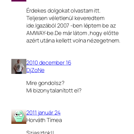
Érdekes dolgokat olvastam itt.
Teljesen véletlenül keveredtem
ide.Igazából 2007 -ben léptem be az
AMWAY-be.De már látom ,hogy előtte
azért utána kellett volna nézegetnem.
2010 december 16
DjZoNe
Mire gondolsz?
Mi bizonytalanított el?
2011 január 24
Horváth Tímea
Sziasztok!!