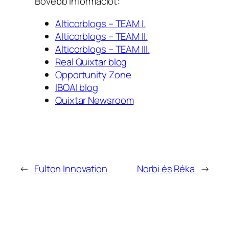
Bővebb információt:
Alticorblogs – TEAM I.
Alticorblogs – TEAM II.
Alticorblogs – TEAM III.
Real Quixtar blog
Opportunity Zone
IBOAI blog
Quixtar Newsroom
←
Fulton Innovation
Norbi és Réka
→