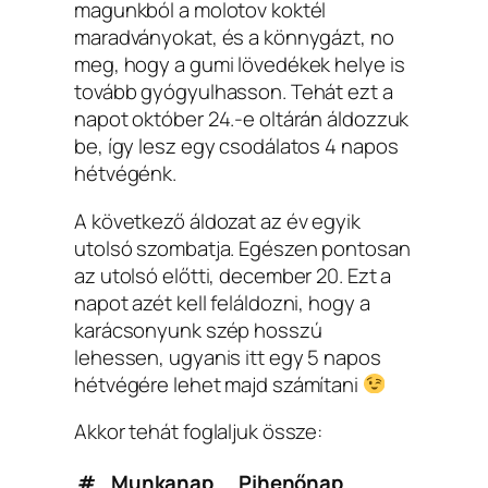
magunkból a molotov koktél
maradványokat, és a könnygázt, no
meg, hogy a gumi lövedékek helye is
tovább gyógyulhasson. Tehát ezt a
napot október 24.-e oltárán áldozzuk
be, így lesz egy csodálatos 4 napos
hétvégénk.
A következő áldozat az év egyik
utolsó szombatja. Egészen pontosan
az utolsó előtti, december 20. Ezt a
napot azét kell feláldozni, hogy a
karácsonyunk szép hosszú
lehessen, ugyanis itt egy 5 napos
hétvégére lehet majd számítani
Akkor tehát foglaljuk össze:
#
Munkanap
Pihenőnap