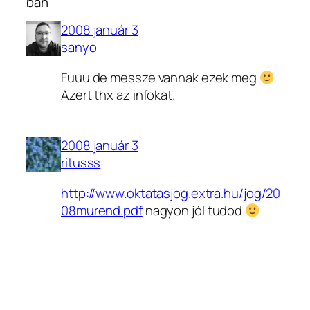
ban”
2008 január 3
sanyo
Fuuu de messze vannak ezek meg
Azert thx az infokat.
2008 január 3
ritusss
http://www.oktatasjog.extra.hu/jog/20
08murend.pdf
nagyon jól tudod