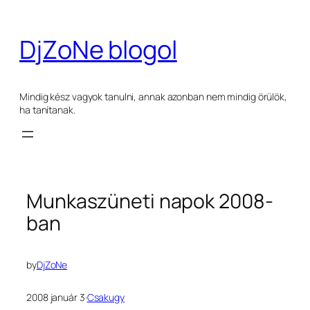
Ugrás
a
DjZoNe blogol
tartalomhoz
Mindig kész vagyok tanulni, annak azonban nem mindig örülök,
ha tanítanak.
Munkaszüneti napok 2008-
ban
by
DjZoNe
2008 január 3
·
Csakugy