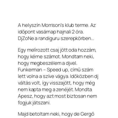
A helyszín Morrison’s klub terme. Az
időpont vasárnap hajnali 2 óra.
DjZoNe a randiguru szerepkörben…
Egy melírozott csaj jött oda hozzám,
hogy kérne számot. Mondtam neki,
hogy megbeszélem a djvel.
Funkerman – Speed up, című szám
lett volna a szíve vágya. Időközben dj
váltás volt, így visszajött, hogy még
nem kapta meg a zenéjét. Mondta
Apesz, hogy azt most biztosan nem
fogjuk játszani.
Majd betoltam neki, hogy de Gergő