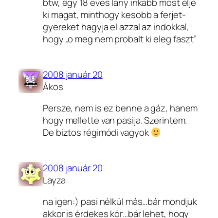
btw, egy 18 eves lany inkabb most elje
ki magat, minthogy kesobb a ferjet-
gyereket hagyja el azzal az indokkal,
hogy „o meg nem probalt ki eleg faszt”
2008 január 20
Ákos
Persze, nem is ez benne a gáz, hanem
hogy mellette van pasija. Szerintem.
De biztos régimódi vagyok
2008 január 20
Layza
na igen:) pasi nélkül más…bár mondjuk
akkor is érdekes kör…bár lehet, hogy