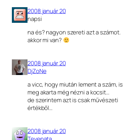
2008 január 20
napsi
na és? nagyon szereti azt a számot.
akkor mi van?
2008 január 20
DjZoNe
a vicc, hogy miután lement a szám, is
meg akarta még nézni a kocsit…
de szerintem azt is csak művészeti
értékből…
2008 január 20
Tevepata