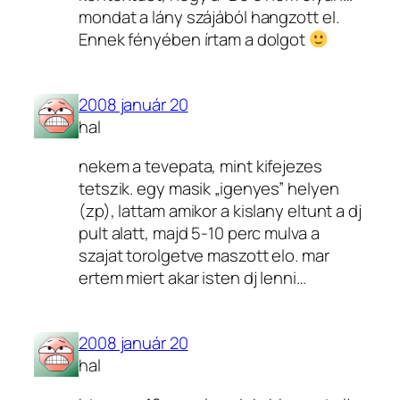
mondat a lány szájából hangzott el.
Ennek fényében írtam a dolgot
2008 január 20
hal
nekem a tevepata, mint kifejezes
tetszik. egy masik „igenyes” helyen
(zp), lattam amikor a kislany eltunt a dj
pult alatt, majd 5-10 perc mulva a
szajat torolgetve maszott elo. mar
ertem miert akar isten dj lenni…
2008 január 20
hal