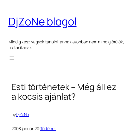
Ugrás
a
DjZoNe blogol
tartalomhoz
Mindig kész vagyok tanulni, annak azonban nem mindig örülök,
ha tanítanak.
Esti történetek – Még áll ez
a kocsis ajánlat?
by
DjZoNe
2008 január 20
·
Történet