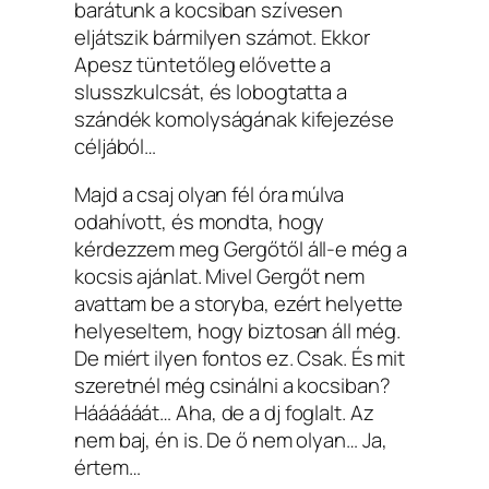
barátunk a kocsiban szívesen
eljátszik bármilyen számot. Ekkor
Apesz tüntetőleg elővette a
slusszkulcsát, és lobogtatta a
szándék komolyságának kifejezése
céljából…
Majd a csaj olyan fél óra múlva
odahívott, és mondta, hogy
kérdezzem meg Gergőtől áll-e még a
kocsis ajánlat. Mivel Gergőt nem
avattam be a storyba, ezért helyette
helyeseltem, hogy biztosan áll még.
De miért ilyen fontos ez. Csak. És mit
szeretnél még csinálni a kocsiban?
Háááááát… Aha, de a dj foglalt. Az
nem baj, én is. De ő nem olyan… Ja,
értem…