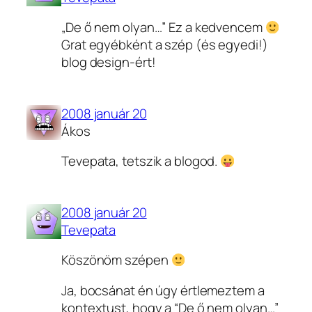
„De ő nem olyan…” Ez a kedvencem
Grat egyébként a szép (és egyedi!)
blog design-ért!
2008 január 20
Ákos
Tevepata, tetszik a blogod.
2008 január 20
Tevepata
Köszönöm szépen
Ja, bocsánat én úgy értlemeztem a
kontextust, hogy a “De ő nem olyan…”