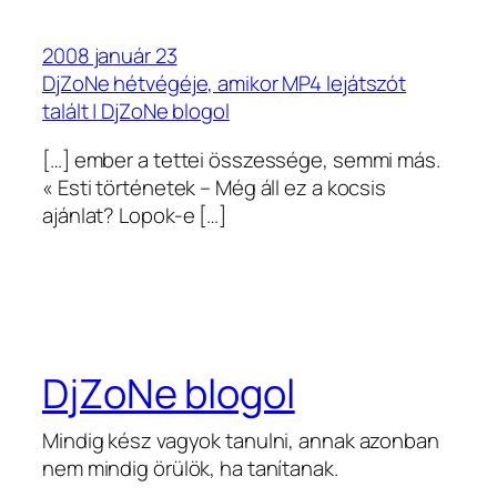
2008 január 23
DjZoNe hétvégéje, amikor MP4 lejátszót
talált | DjZoNe blogol
[…] ember a tettei összessége, semmi más.
« Esti történetek – Még áll ez a kocsis
ajánlat? Lopok-e […]
DjZoNe blogol
Mindig kész vagyok tanulni, annak azonban
nem mindig örülök, ha tanítanak.