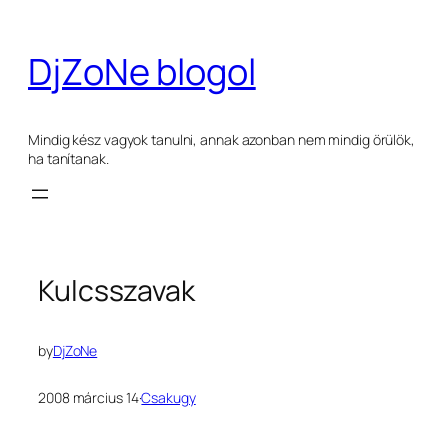
Ugrás
a
DjZoNe blogol
tartalomhoz
Mindig kész vagyok tanulni, annak azonban nem mindig örülök,
ha tanítanak.
Kulcsszavak
by
DjZoNe
2008 március 14
·
Csakugy