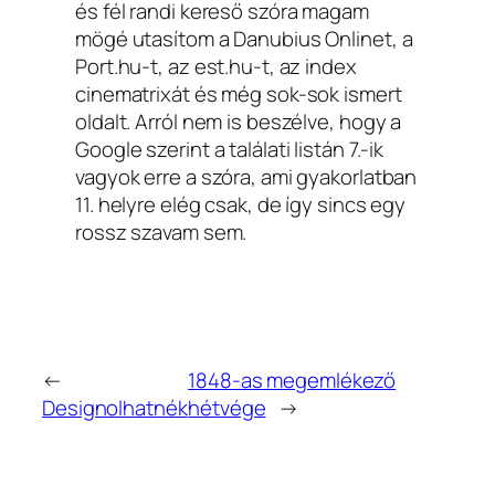
és fél randi kereső szóra magam
mögé utasítom a Danubius Onlinet, a
Port.hu-t, az est.hu-t, az index
cinematrixát és még sok-sok ismert
oldalt. Arról nem is beszélve, hogy a
Google szerint a találati listán 7.-ik
vagyok erre a szóra, ami gyakorlatban
11. helyre elég csak, de így sincs egy
rossz szavam sem.
←
1848-as megemlékező
Designolhatnék
hétvége
→