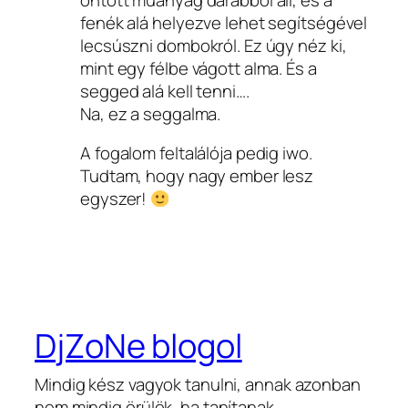
fenék alá helyezve lehet segítségével
lecsúszni dombokról. Ez úgy néz ki,
mint egy félbe vágott alma. És a
segged alá kell tenni….
Na, ez a seggalma.
A fogalom feltalálója pedig iwo.
Tudtam, hogy nagy ember lesz
egyszer!
DjZoNe blogol
Mindig kész vagyok tanulni, annak azonban
nem mindig örülök, ha tanítanak.