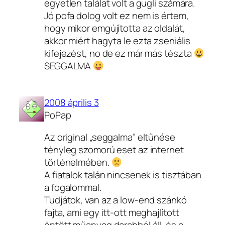
egyetlen találat volt a gugli számára.
Jó pofa dolog volt ez nem is értem,
hogy mikor emgújította az oldalát,
akkor miért hagyta le ezta zseniális
kifejezést, no de ez már más tészta
SEGGALMA
2008 április 3
PoPap
Az original „seggalma” eltűnése
tényleg szomorú eset az internet
történelmében.
A fiatalok talán nincsenek is tisztában
a fogalommal.
Tudjátok, van az a low-end szánkó
fajta, ami egy itt-ott meghajlított
öntött műanyag darabból áll, és a