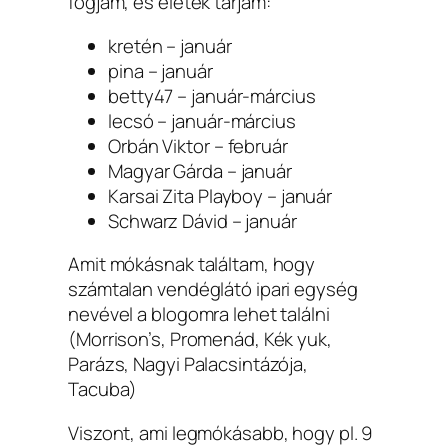
fogjam, és elétek tárjam:
kretén – január
pina – január
betty47 – január-március
lecsó – január-március
Orbán Viktor – február
Magyar Gárda – január
Karsai Zita Playboy – január
Schwarz Dávid – január
Amit mókásnak találtam, hogy
számtalan vendéglátó ipari egység
nevével a blogomra lehet találni
(Morrison’s, Promenád, Kék yuk,
Parázs, Nagyi Palacsintázója,
Tacuba)
Viszont, ami legmókásabb, hogy pl. 9