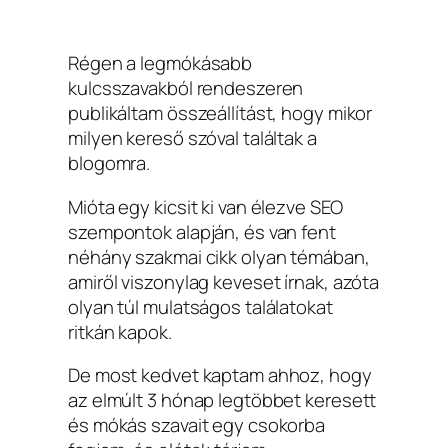
Régen a legmókásabb
kulcsszavakból rendeszeren
publikáltam összeállítást, hogy mikor
milyen kereső szóval találtak a
blogomra.
Mióta egy kicsit ki van élezve SEO
szempontok alapján, és van fent
néhány szakmai cikk olyan témában,
amiről viszonylag keveset írnak, azóta
olyan túl mulatságos találatokat
ritkán kapok.
De most kedvet kaptam ahhoz, hogy
az elmúlt 3 hónap legtöbbet keresett
és mókás szavait egy csokorba