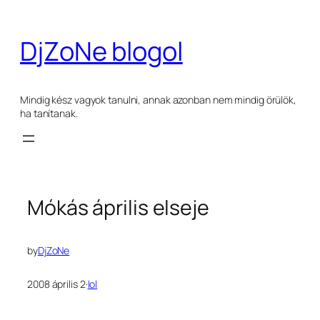
Ugrás
a
DjZoNe blogol
tartalomhoz
Mindig kész vagyok tanulni, annak azonban nem mindig örülök,
ha tanítanak.
Mókás április elseje
by
DjZoNe
2008 április 2
·
lol