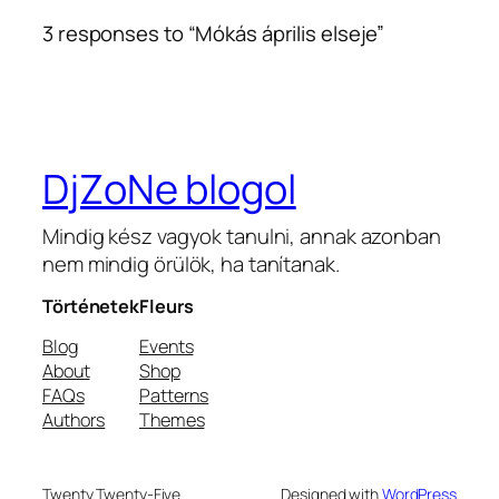
3 responses to “Mókás április elseje”
DjZoNe blogol
Mindig kész vagyok tanulni, annak azonban
nem mindig örülök, ha tanítanak.
Történetek
Fleurs
Blog
Events
About
Shop
FAQs
Patterns
Authors
Themes
Twenty Twenty-Five
Designed with
WordPress