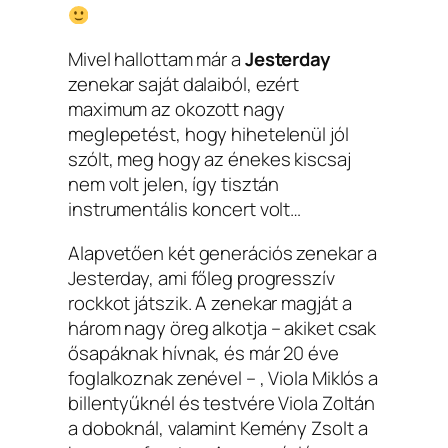
Mivel hallottam már a
Jesterday
zenekar saját dalaiból, ezért
maximum az okozott nagy
meglepetést, hogy hihetelenül jól
szólt, meg hogy az énekes kiscsaj
nem volt jelen, így tisztán
instrumentális koncert volt…
Alapvetően két generációs zenekar a
Jesterday, ami főleg progresszív
rockkot játszik. A zenekar magját a
három nagy öreg alkotja – akiket csak
ősapáknak hívnak, és már 20 éve
foglalkoznak zenével – , Viola Miklós a
billentyűknél és testvére Viola Zoltán
a doboknál, valamint Kemény Zsolt a