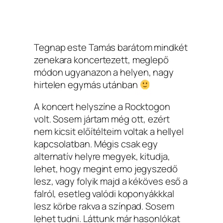
Tegnap este Tamás barátom mindkét
zenekara koncertezett, meglepő
módon ugyanazon a helyen, nagy
hirtelen egymás utánban
A koncert helyszíne a Rocktogon
volt. Sosem jártam még ott, ezért
nem kicsit előítélteim voltak a hellyel
kapcsolatban. Mégis csak egy
alternatív helyre megyek, kitudja,
lehet, hogy megint emo jegyszedő
lesz, vagy folyik majd a kéköves eső a
falról, esetleg valódi koponyákkkal
lesz körbe rakva a színpad. Sosem
lehet tudni. Láttunk már hasonlókat