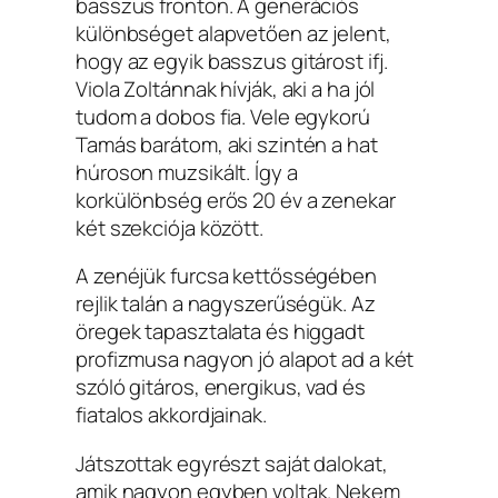
basszus fronton. A generációs
különbséget alapvetően az jelent,
hogy az egyik basszus gitárost ifj.
Viola Zoltánnak hívják, aki a ha jól
tudom a dobos fia. Vele egykorú
Tamás barátom, aki szintén a hat
húroson muzsikált. Így a
korkülönbség erős 20 év a zenekar
két szekciója között.
A zenéjük furcsa kettősségében
rejlik talán a nagyszerűségük. Az
öregek tapasztalata és higgadt
profizmusa nagyon jó alapot ad a két
szóló gitáros, energikus, vad és
fiatalos akkordjainak.
Játszottak egyrészt saját dalokat,
amik nagyon egyben voltak. Nekem