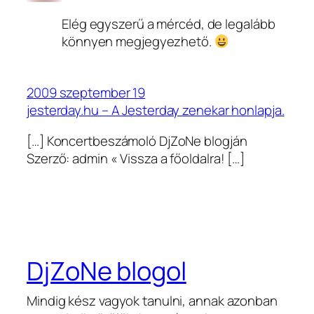
Elég egyszerű a mércéd, de legalább
könnyen megjegyezhető.
2009 szeptember 19
jesterday.hu – A Jesterday zenekar honlapja.
[…] Koncertbeszámoló DjZoNe blogján
Szerző: admin « Vissza a főoldalra! […]
DjZoNe blogol
Mindig kész vagyok tanulni, annak azonban