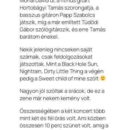
Mohai Dávid ül, a ritmus gitárt
Hortobágyi Tamás szorongatja, a
basszus gitáron Papp Szabolcs
játszik, míg a már említett Tüdődi
Gábor szólógitározik, és erre Tamás
barátom énekel.
Nekik jelenleg nincseken saját
számaik, csak feldolgozásokat
játszottak. Mint a Black Hole Sun,
Nightrain, Dirty Little Thing a végén
pedig a Sweet child of mine szólt
Nagyon jól szóltak a srácok, de ez a
zene már nekem kemény volt.
Összességében a két koncert több
mint két és fél órás volt. Ami közben
összesen 10 perc szünet volt, amig a