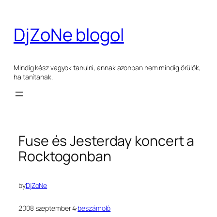
Ugrás
a
DjZoNe blogol
tartalomhoz
Mindig kész vagyok tanulni, annak azonban nem mindig örülök,
ha tanítanak.
Fuse és Jesterday koncert a
Rocktogonban
by
DjZoNe
2008 szeptember 4
·
beszámoló