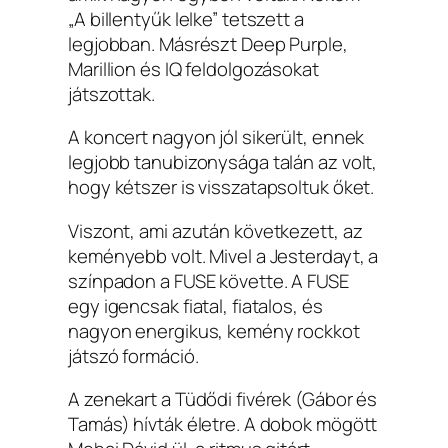
„A billentyűk lelke” tetszett a
legjobban. Másrészt Deep Purple,
Marillion és IQ feldolgozásokat
játszottak.
A koncert nagyon jól sikerült, ennek
legjobb tanubizonysága talán az volt,
hogy kétszer is visszatapsoltuk őket.
Viszont, ami azután következett, az
keményebb volt. Mivel a Jesterdayt, a
színpadon a FUSE követte. A FUSE
egy igencsak fiatal, fiatalos, és
nagyon energikus, kemény rockkot
játszó formáció.
A zenekart a Tüdődi fivérek (Gábor és
Tamás) hívták életre. A dobok mögött