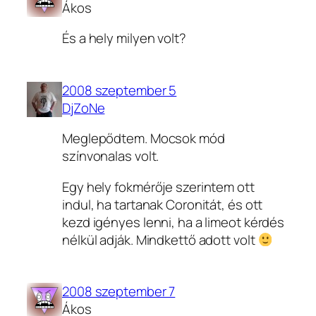
Ákos
És a hely milyen volt?
2008 szeptember 5
DjZoNe
Meglepődtem. Mocsok mód
színvonalas volt.
Egy hely fokmérője szerintem ott
indul, ha tartanak Coronitát, és ott
kezd igényes lenni, ha a limeot kérdés
nélkül adják. Mindkettő adott volt
2008 szeptember 7
Ákos