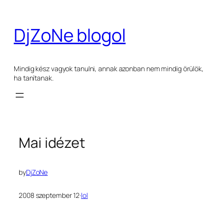
Ugrás
a
DjZoNe blogol
tartalomhoz
Mindig kész vagyok tanulni, annak azonban nem mindig örülök,
ha tanítanak.
Mai idézet
by
DjZoNe
2008 szeptember 12
·
lol