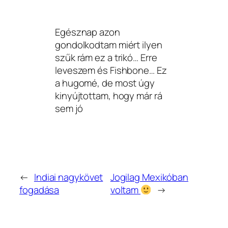
Egésznap azon
gondolkodtam miért ilyen
szűk rám ez a trikó… Erre
leveszem és Fishbone… Ez
a hugomé, de most úgy
kinyújtottam, hogy már rá
sem jó
←
Indiai nagykövet
Jogilag Mexikóban
fogadása
voltam
→