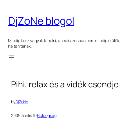
Ugrás
a
DjZoNe blogol
tartalomhoz
Mindig kész vagyok tanulni, annak azonban nem mindig örülök,
ha tanítanak.
Pihi, relax és a vidék csendje
by
DjZoNe
2009 április 10
·
Boldogság