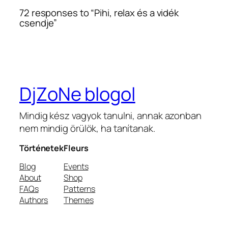
72 responses to “Pihi, relax és a vidék
csendje”
DjZoNe blogol
Mindig kész vagyok tanulni, annak azonban
nem mindig örülök, ha tanítanak.
Történetek
Fleurs
Blog
Events
About
Shop
FAQs
Patterns
Authors
Themes