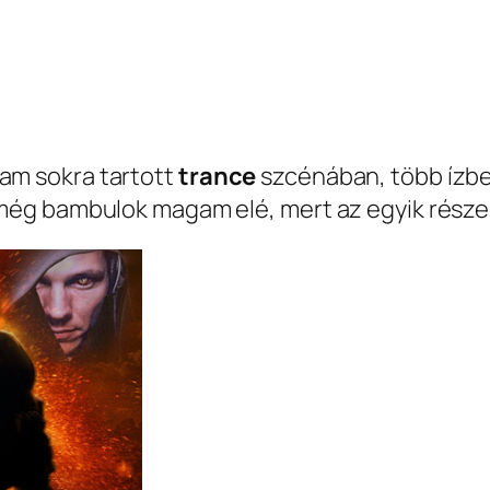
lam sokra tartott
trance
szcénában, több ízbe
l még bambulok magam elé, mert az egyik része 