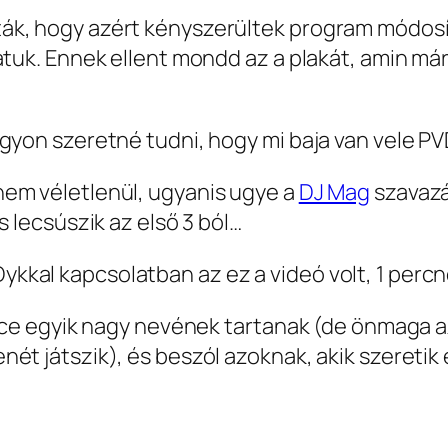
k, hogy azért kényszerültek program módosít
ratuk. Ennek ellent mondd az a plakát, amin m
agyon szeretné tudni, hogy mi baja van vele P
em véletlenül, ugyanis ugye a
DJ Mag
szavazás
s lecsúszik az első 3 ból…
kal kapcsolatban az ez a videó volt, 1 percn
ance egyik nagy nevének tartanak (de önmaga a
t játszik), és beszól azoknak, akik szeretik e