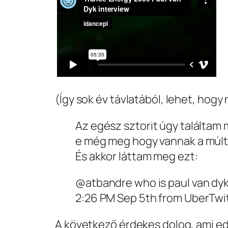
(Így sok év távlatából, lehet, hogy
Az egész sztorit úgy találta
e még meg hogy vannak a múlt 
És akkor láttam meg ezt:
@atbandre who is paul van dy
2:26 PM Sep 5th from UberTwit
A következő érdekes dolog, ami ed