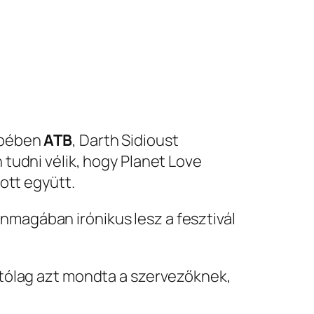
epében
ATB
, Darth Sidioust
tudni vélik, hogy Planet Love
ott együtt.
nmagában irónikus lesz a fesztivál
lítólag azt mondta a szervezőknek,