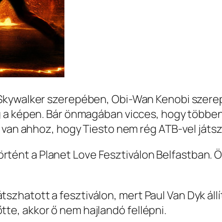
Skywalker szerepében, Obi-Wan Kenobi szer
 a képen. Bár önmagában vicces, hogy többen 
 van ahhoz, hogy Tiesto nem rég ATB-vel játsz
rtént a Planet Love Fesztiválon Belfastban. Ö
átszhatott a fesztiválon, mert Paul Van Dyk ál
tte, akkor ő nem hajlandó fellépni.