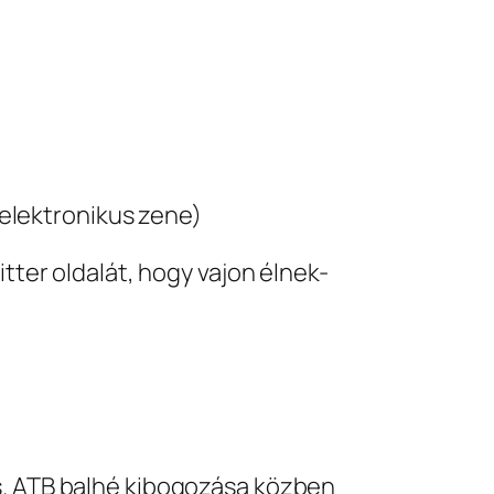
i elektronikus zene)
tter oldalát, hogy vajon élnek-
vs. ATB balhé kibogozása közben