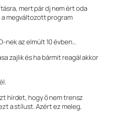
ásra, mert pár dj nem ért oda
ár a megváltozott program
VD-nek az elmúlt 10 évben…
a zajlik és ha bármit reagál akkor
él.
zt hírdet, hogy ő nem trensz
zt a stílust. Azért ez meleg,