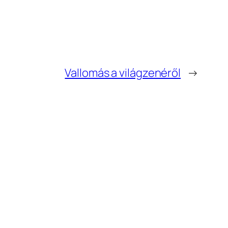
Vallomás a világzenéről
→