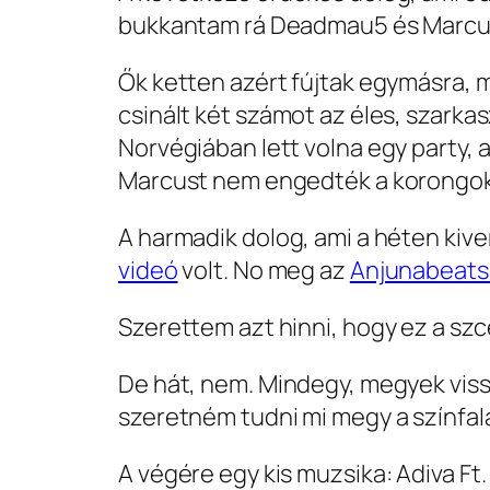
bukkantam rá Deadmau5 és Marcus
Ők ketten azért fújtak egymásra,
csinált két számot az éles, szar
Norvégiában lett volna egy party,
Marcust nem engedték a korongo
A harmadik dolog, ami a héten kive
videó
volt. No meg az
Anjunabeats
Szerettem azt hinni, hogy ez a szcén
De hát, nem. Mindegy, megyek vissz
szeretném tudni mi megy a színfa
A végére egy kis muzsika: Adiva Ft.