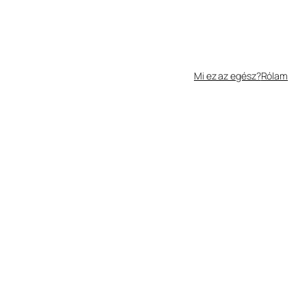
Mi ez az egész?
Rólam