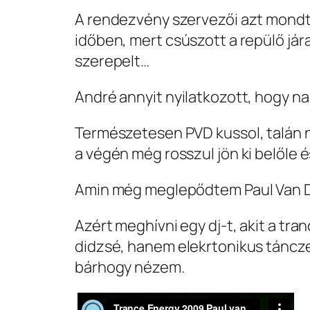
A rendezvény szervezői azt mondtá
időben, mert csúszott a repülő já
szerepelt…
André annyit nyilatkozott, hogy n
Természetesen PVD kussol, talán n
a végén még rosszul jön ki belőle é
Amin még meglepődtem Paul Van Dyk
Azért meghívni egy dj-t, akit a tr
didzsé, hanem elekrtonikus tánczené
bárhogy nézem.