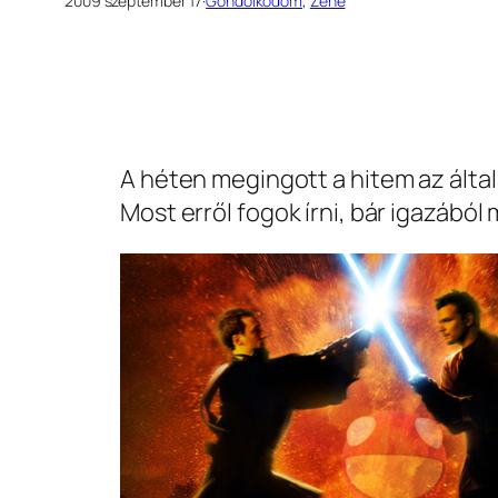
2009 szeptember 17
·
Gondolkodom
, 
Zene
A héten megingott a hitem az álta
Most erről fogok írni, bár igazábó