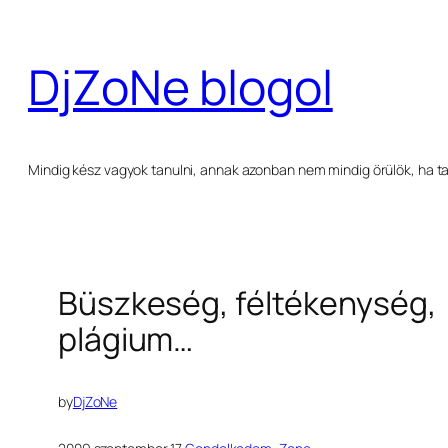
Ugrás
a
DjZoNe blogol
tartalomhoz
Mindig kész vagyok tanulni, annak azonban nem mindig örülök, ha ta
Büszkeség, féltékenység,
plágium…
by
DjZoNe