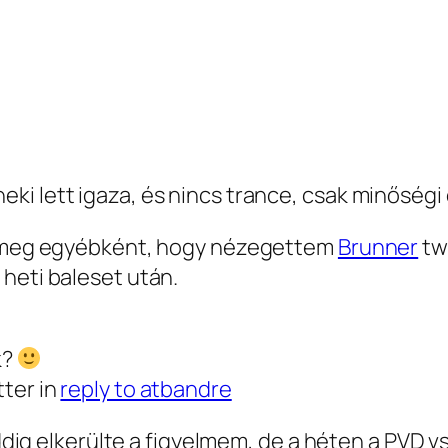
 neki lett igaza, és nincs trance, csak minőség
m meg egyébként, hogy nézegettem
Brunner
twi
heti baleset után.
k?
ter in
reply to atbandre
dig elkerülte a figyelmem, de a héten a PVD 