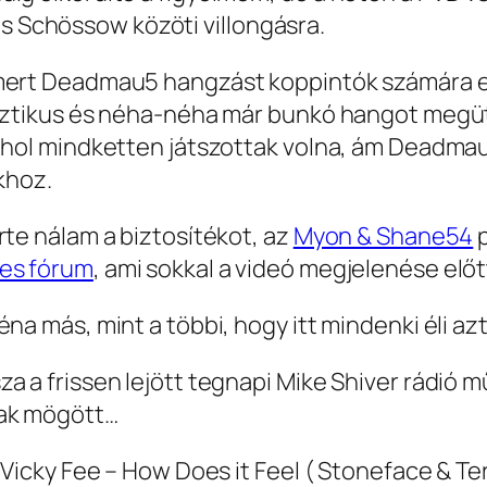
 Schössow közöti villongásra.
 mert Deadmau5 hangzást koppintók számára e
kasztikus és néha-néha már bunkó hangot meg
 ahol mindketten játszottak volna, ám Deadmau
khoz.
rte nálam a biztosítékot, az
Myon & Shane54
p
es fórum
, ami sokkal a videó megjelenése előt
a más, mint a többi, hogy itt mindenki éli azt, 
a a frissen lejött tegnapi Mike Shiver rádió 
lak mögött…
 Vicky Fee – How Does it Feel ( Stoneface & Te