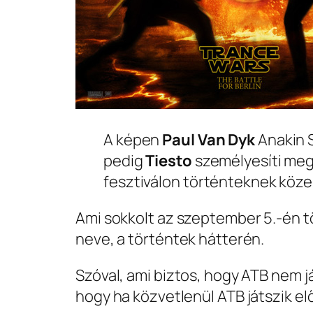
A képen
Paul Van Dyk
Anakin 
pedig
Tiesto
személyesíti meg
fesztiválon történteknek köze
Ami sokkolt az szeptember 5.-én tö
neve, a történtek hátterén.
Szóval, ami biztos, hogy ATB nem j
hogy ha közvetlenül ATB játszik elő