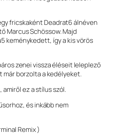
gy fricskaként Deadrat6 álnéven
ütő Marcus Schössow. Majd
5 keménykedett, így a kis vörös
áros zenei vissza éléseit leleplező
t már borzolta a kedélyeket.
amiről ez a stílus szól.
műsorhoz, és inkább nem
rminal Remix )