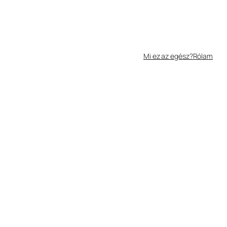
Mi ez az egész?
Rólam