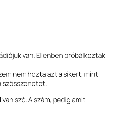
rádiójuk van. Ellenben próbálkoztak
zem nem hozta azt a sikert, mint
a szösszenetet.
l van szó. A szám, pedig amit