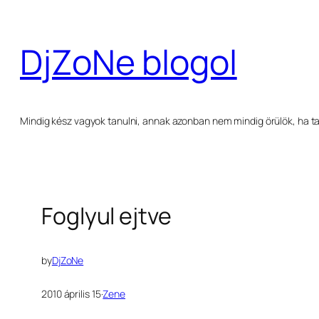
Ugrás
a
DjZoNe blogol
tartalomhoz
Mindig kész vagyok tanulni, annak azonban nem mindig örülök, ha ta
Foglyul ejtve
by
DjZoNe
2010 április 15
·
Zene