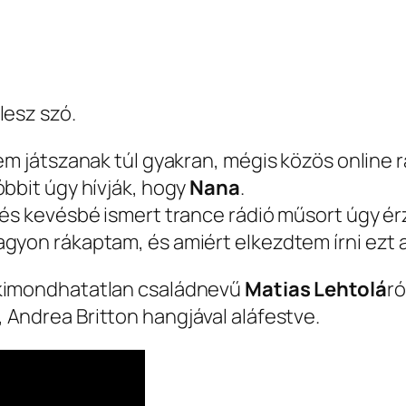
lesz szó.
nem játszanak túl gyakran, mégis közös online 
óbbit úgy hívják, hogy
Nana
.
 és kevésbé ismert trance rádió műsort úgy ér
agyon rákaptam, és amiért elkezdtem írni ezt 
a kimondhatatlan családnevű
Matias Lehtolá
ró
, Andrea Britton hangjával aláfestve.