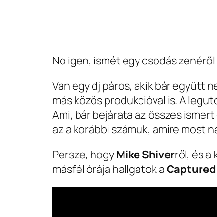
No igen, ismét egy csodás zenéről 
Van egy dj páros, akik bár együtt 
más közös produkcióval is. A legut
Ami, bár bejárata az összes ismert
az a korábbi számuk, amire most n
Persze, hogy
Mike Shiver
ről, és 
másfél órája hallgatok a
Captured