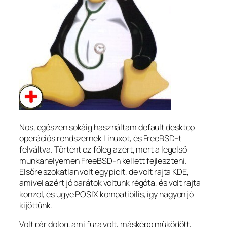
Nos, egészen sokáig használtam default desktop
operációs rendszernek Linuxot, és FreeBSD-t
felváltva. Történt ez főleg azért, mert a legelső
munkahelyemen FreeBSD-n kellett fejleszteni.
Elsőre szokatlan volt egy picit, de volt rajta KDE,
amivel azért jó barátok voltunk régóta, és volt rajta
konzol, és ugye POSIX kompatibilis, így nagyon jó
kijöttünk.
Volt pár dolog, ami fura volt, másképp működött,