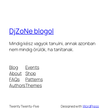
DjZoNe blogol
Mindig kész vagyok tanulni, annak azonban
nem mindig örülök, ha tanítanak.
Blog
Events
About
Shop
FAQs
Patterns
Authors
Themes
Twenty Twenty-Five
Designed with
WordPress