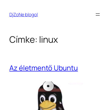
Ugrás
a
DjZoNe blogol
tartalomhoz
Címke:
linux
Az életmentő Ubuntu