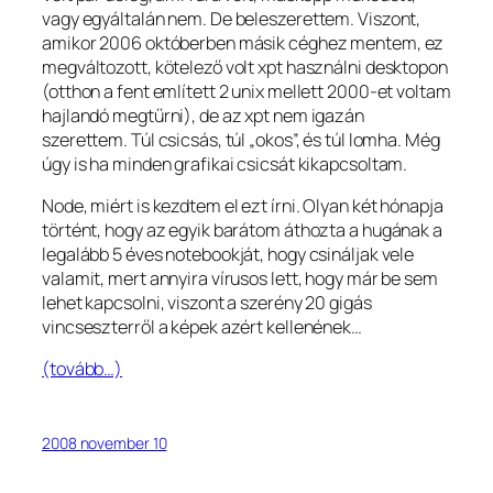
vagy egyáltalán nem. De beleszerettem. Viszont,
amikor 2006 októberben másik céghez mentem, ez
megváltozott, kötelező volt xpt használni desktopon
(otthon a fent említett 2 unix mellett 2000-et voltam
hajlandó megtűrni), de az xpt nem igazán
szerettem. Túl csicsás, túl „okos”, és túl lomha. Még
úgy is ha minden grafikai csicsát kikapcsoltam.
Node, miért is kezdtem el ezt írni. Olyan két hónapja
történt, hogy az egyik barátom áthozta a hugának a
legalább 5 éves notebookját, hogy csináljak vele
valamit, mert annyira vírusos lett, hogy már be sem
lehet kapcsolni, viszont a szerény 20 gigás
vincseszterről a képek azért kellenének…
(tovább…)
2008 november 10