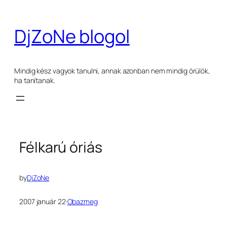
Ugrás
a
DjZoNe blogol
tartalomhoz
Mindig kész vagyok tanulni, annak azonban nem mindig örülök,
ha tanítanak.
Félkarú óriás
by
DjZoNe
2007 január 22
·
Obazmeg