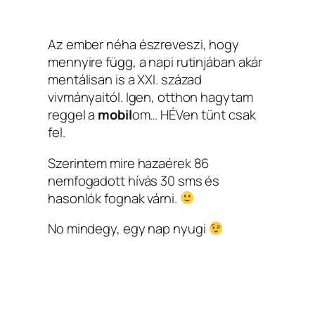
Az ember néha észreveszi, hogy
mennyire függ, a napi rutinjában akár
mentálisan is a XXI. század
vivmányaitól. Igen, otthon hagytam
reggel a
mobil
om… HÉVen tünt csak
fel.
Szerintem mire hazaérek 86
nemfogadott hívás 30 sms és
hasonlók fognak várni.
No mindegy, egy nap nyugi