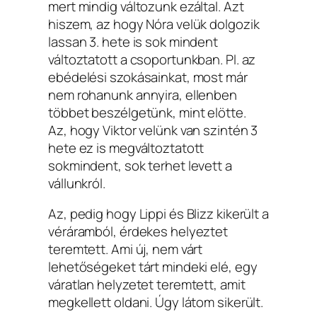
mert mindig változunk ezáltal. Azt
hiszem, az hogy Nóra velük dolgozik
lassan 3. hete is sok mindent
változtatott a csoportunkban. Pl. az
ebédelési szokásainkat, most már
nem rohanunk annyira, ellenben
többet beszélgetünk, mint elötte.
Az, hogy Viktor velünk van szintén 3
hete ez is megváltoztatott
sokmindent, sok terhet levett a
vállunkról.
Az, pedig hogy Lippi és Blizz kikerült a
véráramból, érdekes helyeztet
teremtett. Ami új, nem várt
lehetőségeket tárt mindeki elé, egy
váratlan helyzetet teremtett, amit
megkellett oldani. Úgy látom sikerült.