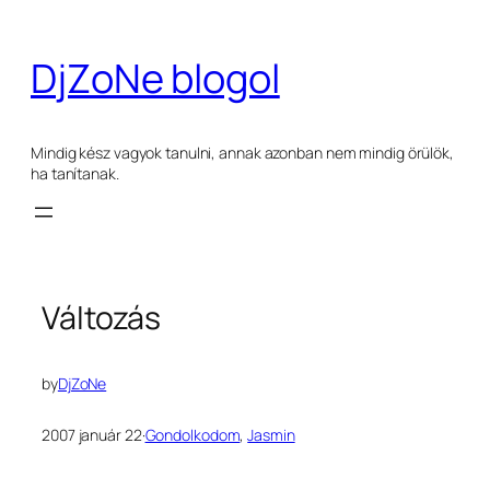
Ugrás
a
DjZoNe blogol
tartalomhoz
Mindig kész vagyok tanulni, annak azonban nem mindig örülök,
ha tanítanak.
Változás
by
DjZoNe
2007 január 22
·
Gondolkodom
, 
Jasmin