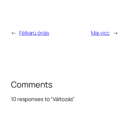
←
Félkarú óriás
Mai vicc
→
Comments
10 responses to “Változás”