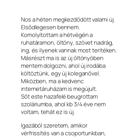
Nos a héten megkezdődött valami új.
Elsődlegesen bennem.
Komolyítottam a hétvégén a
ruhatáramon, öltöny, szövet nadrág,
ing, és ilyenek vannak most terítéken.
Másrészt ma is az új öltönyöben
mentem dolgozni, ahol új irodába
költöztünk, egy új koleganővel.
Miközben, ma a kedvenc
internetáruházam is megújult.
Sőt este hazafelé beugrottam
szoláriumba, ahol kb 3/4 éve nem
voltam, tehát ez is új.
Igazából szeretem, amikor
vérfrissítés van a csoportunkban,