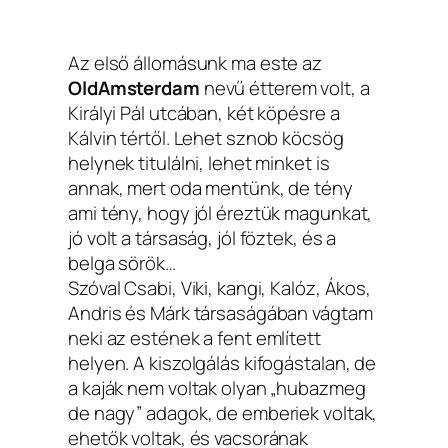
Az első állomásunk ma este az
OldAmsterdam
nevű étterem volt, a
Királyi Pál utcában, két köpésre a
Kálvin tértől. Lehet sznob köcsög
helynek titulálni, lehet minket is
annak, mert oda mentünk, de tény
ami tény, hogy jól éreztük magunkat,
jó volt a társaság, jól föztek, és a
belga sörök…
Szóval Csabi, Viki, kangi, Kalóz, Ákos,
Andris és Márk társaságában vágtam
neki az estének a fent említett
helyen. A kiszolgálás kifogástalan, de
a kaják nem voltak olyan „hubazmeg
de nagy” adagok, de emberiek voltak,
ehetők voltak, és vacsorának