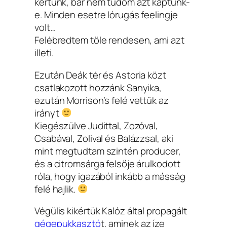
kértünk, bár nem tudom azt kaptunk-
e. Minden esetre lórugás feelingje
volt…
Felébredtem töle rendesen, ami azt
illeti.
Ezután Deák tér és Astoria közt
csatlakozott hozzánk Sanyika,
ezután Morrison’s felé vettük az
irányt
Kiegészülve Judittal, Zozóval,
Csabával, Zolival és Balázzsal, aki
mint megtudtam szintén producer,
és a citromsárga felsője árulkodott
róla, hogy igazából inkább a másság
felé hajlik.
Végülis kikértük Kalóz által propagált
gégepukkasztó
t, aminek az íze