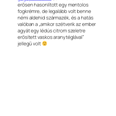
erősen hasonlított egy mentolos
fogkrémre, de legalább volt benne
némi aldehid származék, és a hatás
valóban a „amikor szétverik az ember
agyát egy lédús citrom szeletre
erősített vaskos aranytéglával”
jellegű volt