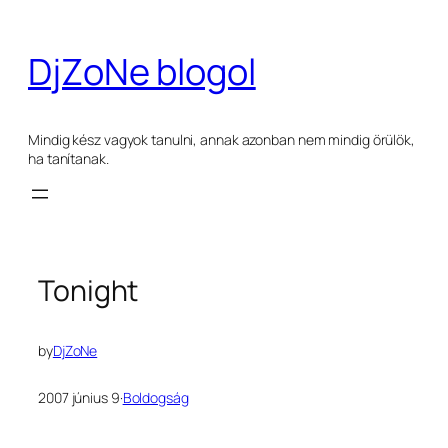
Ugrás
a
DjZoNe blogol
tartalomhoz
Mindig kész vagyok tanulni, annak azonban nem mindig örülök,
ha tanítanak.
Tonight
by
DjZoNe
2007 június 9
·
Boldogság