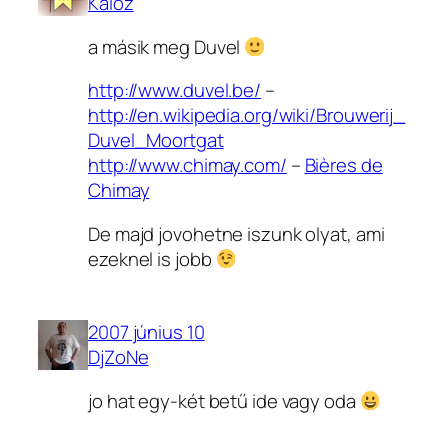
Kaloz
a másik meg Duvel
http://www.duvel.be/
–
http://en.wikipedia.org/wiki/Brouwerij_
Duvel_Moortgat
http://www.chimay.com/
–
Bières de
Chimay
De majd jovohetne iszunk olyat, ami
ezeknel is jobb
2007 június 10
DjZoNe
jo hat egy-két betű ide vagy oda