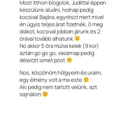
Most itthon blogolok, Judittal éppen
készülünk aludni, holnap pedig
kocsival Bajára, egyrészt mert mivel
én úgyis teljes árat fizetnék, ő meg
diákot, kocsival jobban járunk és 2
órával tovább alhatunk
No akkor 5 óra múlva kelek (9 kor)
aztán go go go, vasárnap pedig
délelött ismét pöst
Nos, köszönöm hölgyeim és uraim,
egy élmény volt a ma este
Aki pedig nem tartott velünk, azt
sajnálom