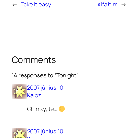
←
Take it easy
Alfa hím
→
Comments
14 responses to “Tonight”
2007 június 10
Kaloz
Chimay, te…
2007 június 10