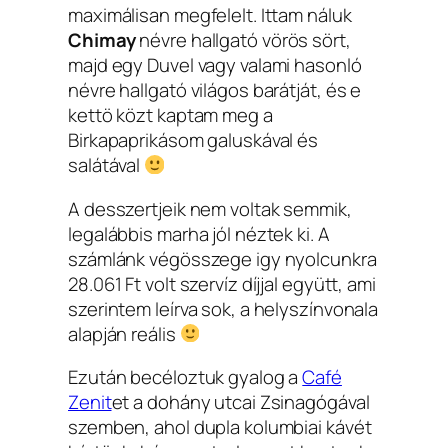
maximálisan megfelelt. Ittam náluk
Chimay
névre hallgató vörös sört,
majd egy Duvel vagy valami hasonló
névre hallgató világos barátját, és e
kettö közt kaptam meg a
Birkapaprikásom galuskával és
salátával
A desszertjeik nem voltak semmik,
legalábbis marha jól néztek ki. A
számlánk végösszege igy nyolcunkra
28.061 Ft volt szervíz díjjal együtt, ami
szerintem leírva sok, a helyszínvonala
alapján reális
Ezután becéloztuk gyalog a
Café
Zenit
et a dohány utcai Zsinagógával
szemben, ahol dupla kolumbiai kávét