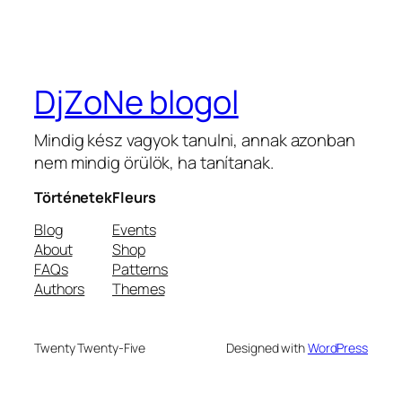
DjZoNe blogol
Mindig kész vagyok tanulni, annak azonban
nem mindig örülök, ha tanítanak.
Történetek
Fleurs
Blog
Events
About
Shop
FAQs
Patterns
Authors
Themes
Twenty Twenty-Five
Designed with
WordPress