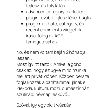
fejlesztés folytatás
advanced category excluder
plugin tovább fejlesztése, bugfix
programozhato, category, és
recent comments widgetek
írása, főleg az ACE
támogatásához
No, és nem voltam baján 2 hónapja
lassan…
Most így itt tartok. Amivel a gond
csak az, hogy ez ugye mind munka
mellett privát időben. Közben persze
foglalkozzak a barátaimmal, járjak el
ide-oda, kultúra, mozi, dumaszínház,
szülinap, névnap, esküvő…
Szóval, így egy picit wááááá