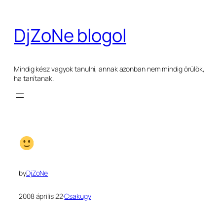
Ugrás
a
DjZoNe blogol
tartalomhoz
Mindig kész vagyok tanulni, annak azonban nem mindig örülök,
ha tanítanak.
by
DjZoNe
2008 április 22
·
Csakugy