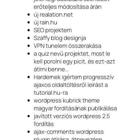
erőteljes módosítása árán
új realation.net
új rain.hu
SEO projektem
Szaffy blog designja
VPN tunelem összerakása
a quiz nevű projektet, most le
kell porolni egy picit, és ezt-azt
átírni benne…
Hardernek igértem progresszív
ajaxos oldaltöltésről leírást a
tutorial.hu-ra
wordpress kubrick theme
magyar fordításának publikálása
javított verziós wordpress 2.5
fordítás
ajax-comments wordpress
plugin átírása, átnevezése,