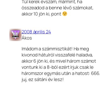
Túl kerek évszám, mármint, ha
összeadod a benne lévő számokat,
akkor 10 jön ki, pont
2008 április 24
Ákos
Imádom a számmisztikát! Ha meg
kivonod hátulról visszafelé haladva,
akkor 6 jön ki, és mivel három számot
vontunk ki a 8-ból ezért írjuk csak le
háromszor egymás után a hatost: 666.
juj, ez sátáni év lesz!