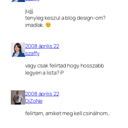
jujjj.
tenyleg keszul a blog design-om?
imadlak.
2008 április 22
szaffy
vagy csak felirtad hogy hosszabb
legyen a lista?:P
2008 április 22
DjZoNe
felírtam, amiket meg kell csinálnom…