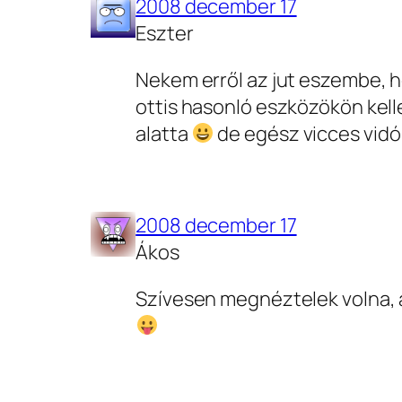
2008 december 17
Eszter
Nekem erről az jut eszembe, 
ottis hasonló eszközökön kelle
alatta
de egész vicces vid
2008 december 17
Ákos
Szívesen megnéztelek volna, a