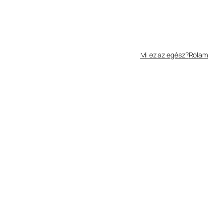
Mi ez az egész?
Rólam