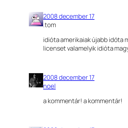
2008 december 17
.tom
idióta amerikaiak újabb idóta
licenset valamelyik idióta mag
2008 december 17
noel
a kommentár! a kommentár!