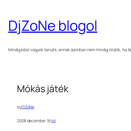
Ugrás
a
DjZoNe blogol
tartalomhoz
Mindig kész vagyok tanulni, annak azonban nem mindig örülök, ha ta
Mókás játék
by
DjZoNe
2008 december 16
·
lol