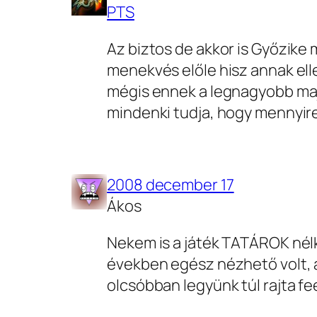
PTS
Az biztos de akkor is Győzike 
menekvés előle hisz annak el
mégis ennek a legnagyobb ma
mindenki tudja, hogy mennyire
2008 december 17
Ákos
Nekem is a játék TATÁROK nélk
években egész nézhető volt, a
olcsóbban legyünk túl rajta fe