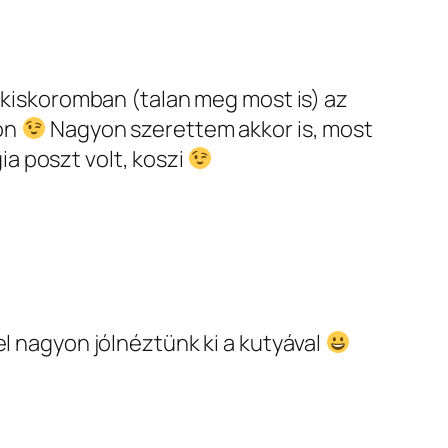
kiskoromban (talan meg most is) az
on
Nagyon szerettem akkor is, most
gia poszt volt, koszi
l nagyon jólnéztünk ki a kutyával