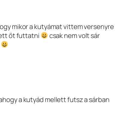
hogy mikor a kutyámat vittem versenyre
tt őt futtatni
csak nem volt sár
ó
hogy a kutyád mellett futsz a sárban