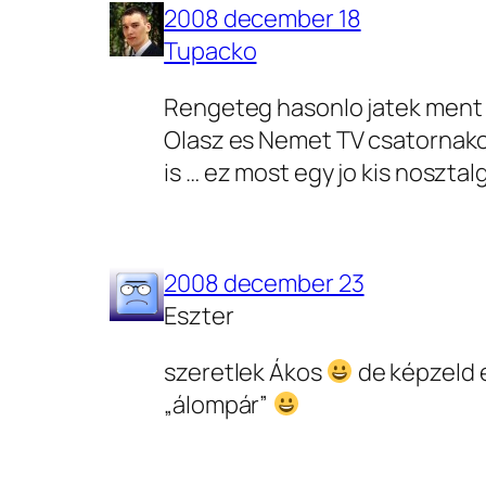
2008 december 18
Tupacko
Rengeteg hasonlo jatek ment 
Olasz es Nemet TV csatornak
is … ez most egy jo kis nosztal
2008 december 23
Eszter
szeretlek Ákos
de képzeld e
„álompár”