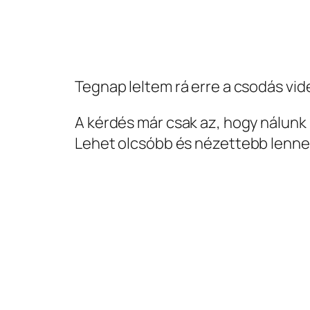
Tegnap leltem rá erre a csodás vi
A kérdés már csak az, hogy nálunk
Lehet olcsóbb és nézettebb lenne