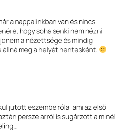
már a nappalinkban van és nincs
lenére, hogy soha senki nem nézni
jdnem a nézettsége és mindig
 állná meg a helyét hentesként.
ül jutott eszembe róla, ami az első
ztán persze arról is sugárzott a minél
eling…