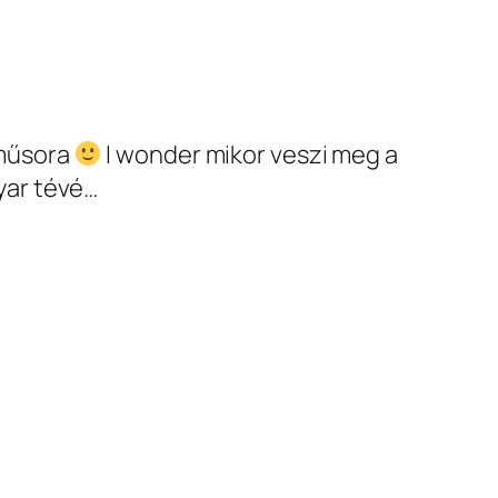
 műsora
I wonder mikor veszi meg a
yar tévé…