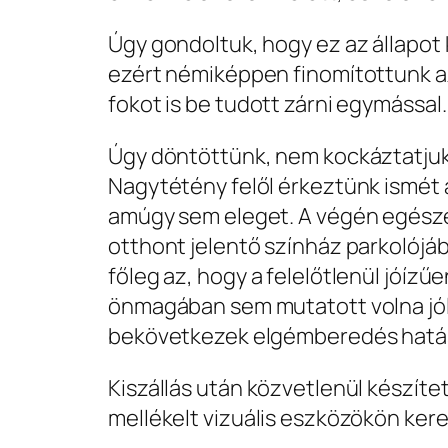
Úgy gondoltuk, hogy ez az állapot
ezért némiképpen finomítottunk az 
fokot is be tudott zárni egymással.
Úgy döntöttünk, nem kockáztatjuk
Nagytétény felől érkeztünk ismét a
amúgy sem eleget. A végén egésze
otthont jelentő színház parkolójáb
főleg az, hogy a felelőtlenül jóíz
önmagában sem mutatott volna jól 
bekövetkezek elgémberedés hatása
Kiszállás után közvetlenül készítet
mellékelt vizuális eszközökön kere