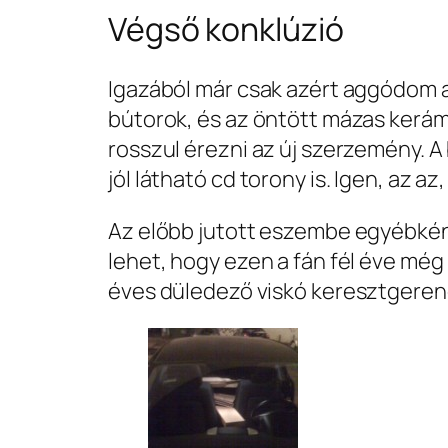
Végső konklúzió
Igazából már csak azért aggódom az
bútorok, és az öntött mázas kerá
rosszul érezni az új szerzemény. 
jól látható cd torony is. Igen, az a
Az előbb jutott eszembe egyébként 
lehet, hogy ezen a fán fél éve még
éves düledező viskó keresztgerend