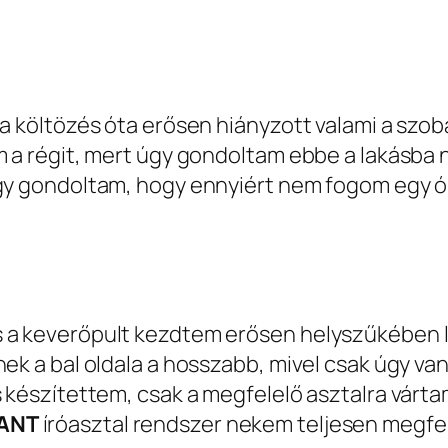
 a költözés óta erősen hiányzott valami a szo
am a régit, mert úgy gondoltam ebbe a lakásba
így gondoltam, hogy ennyiért nem fogom egy ór
s a keverőpult kezdtem erősen helyszűkében 
ek a bal oldala a hosszabb, mivel csak úgy van
is készítettem, csak a megfelelő asztalra vár
LANT
íróasztal rendszer nekem teljesen megfel