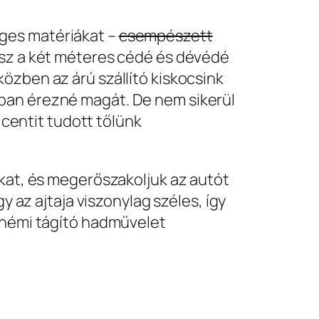
éges matériákat –
csempészett
lusz a két méteres cédé és dévédé
özben az árú szállító kiskocsink
bban érezné magát. De nem sikerül
 centit tudott tőlünk
ókat, és megerőszakoljuk az autót
gy az ajtaja viszonylag széles, így
, némi tágító hadművelet