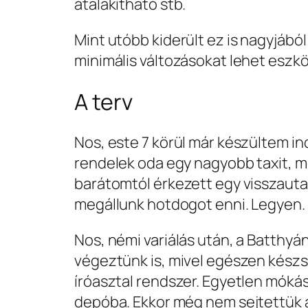
átalakítható stb.
Mint utóbb kiderült ez is nagyjábó
minimális változásokat lehet eszkö
A terv
Nos, este 7 körül már készültem in
rendelek oda egy nagyobb taxit, m
barátomtól érkezett egy visszautasí
megállunk hotdogot enni. Legyen.
Nos, némi variálás után, a Batthyá
végeztünk is, mivel egészen készs
íróasztal rendszer. Egyetlen mókás 
depóba. Ekkor még nem sejtettük a