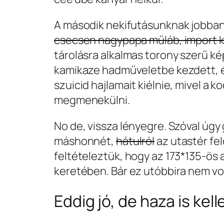
A második nekifutásunknak jobban
csecsen nagypapa műláb, import k
tárolásra alkalmas torony szerű ké
kamikaze hadműveletbe kezdett, és
szuicid hajlamait kiélnie, mivel a 
megmenekülni.
No de, vissza lényegre. Szóval úgy
máshonnét,
hátulról
az utastér fel
feltételeztük, hogy az 173*135-ös
keretében. Bár ez utóbbira nem vol
Eddig jó, de haza is kel