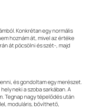
bámból. Konkrétan egy normális
 nem hoznám át, mivel az értéke
án át pöcsölni és szét-, majd
lenni, és gondoltam egy merészet.
 hely neki a szoba sarkában. A
tam. Tegnap nagy tépelődés után
el, moduláris, bővíthető,