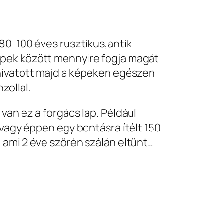
 80-100 éves rusztikus,antik
épek között mennyire fogja magát
 hivatott majd a képeken egészen
zollal.
van ez a forgács lap. Például
 vagy éppen egy bontásra ítélt 150
 ami 2 éve szőrén szálán eltűnt…