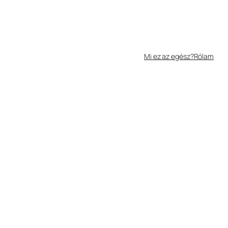
Mi ez az egész?
Rólam