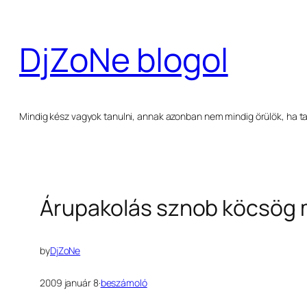
Ugrás
a
DjZoNe blogol
tartalomhoz
Mindig kész vagyok tanulni, annak azonban nem mindig örülök, ha ta
Árupakolás sznob köcsög
by
DjZoNe
2009 január 8
·
beszámoló