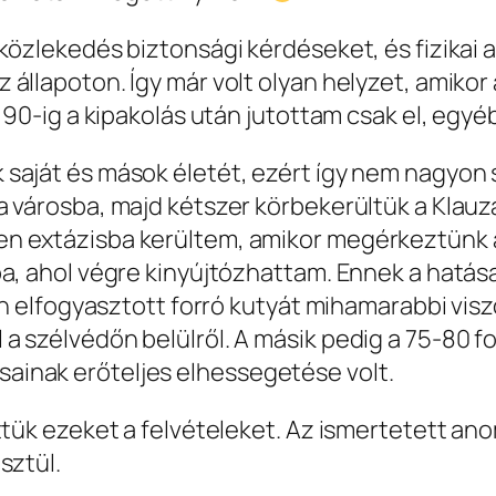
 közlekedés biztonsági kérdéseket, és fizikai
állapoton. Így már volt olyan helyzet, amikor 
 90-ig a kipakolás után jutottam csak el, egyé
 saját és mások életét, ezért így nem nagyon
 városba, majd kétszer körbekerültük a Klauzá
n extázisba kerültem, amikor megérkeztünk a
a, ahol végre kinyújtózhattam. Ennek a hatása
űen elfogyasztott forró kutyát mihamarabbi vis
a szélvédőn belülről. A másik pedig a 75-80 
inak erőteljes elhessegetése volt.
tük ezeket a felvételeket. Az ismertetett anom
sztül.