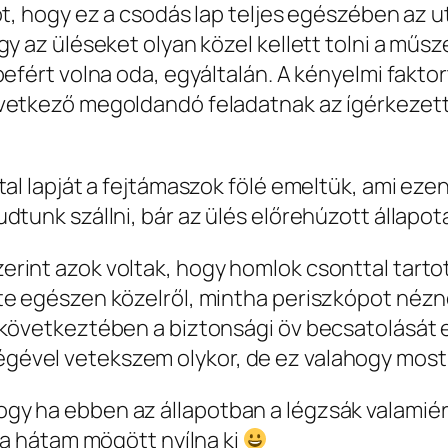
ot, hogy ez a csodás lap teljes egészében az u
y az üléseket olyan közel kellett tolni a műsz
befért volna oda, egyáltalán. A kényelmi fakto
vetkező megoldandó feladatnak az ígérkezett,
ztal lapját a fejtámaszok fölé emeltük, ami e
dtunk szállni, bár az ülés előrehúzott állapot
int azok voltak, hogy homlok csonttal tartott
te egészen közelről, mintha periszkópot nézne
s következtében a biztonsági öv becsatolásá
ével vetekszem olykor, de ez valahogy most 
y ha ebben az állapotban a légzsák valamiért 
l a hátam mögött nyílna ki