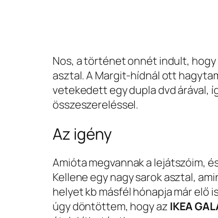
Nos, a történet onnét indult, hogy
asztal. A Margit-hídnál ott hagyt
vetekedett egy dupla dvd árával, 
összeszereléssel.
Az igény
Amióta megvannak a lejátszóim, é
Kellene egy nagy sarok asztal, amin
helyet kb másfél hónapja már elő 
úgy döntöttem, hogy az
IKEA GA