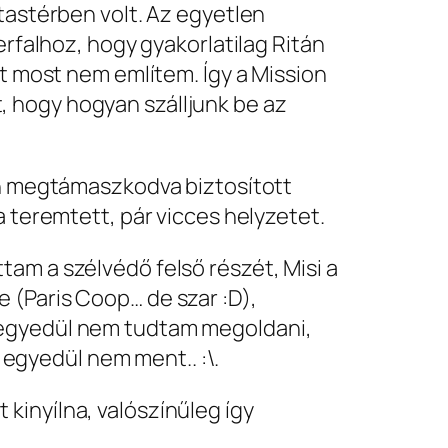
tastérben volt. Az egyetlen
erfalhoz, hogy gyakorlatilag Ritán
rt most nem említem. Így a Mission
 hogy hogyan szálljunk be az
zen megtámaszkodva biztosított
a teremtett, pár vicces helyzetet.
am a szélvédő felső részét, Misi a
 (Paris Coop… de szar :D),
t egyedül nem tudtam megoldani,
egyedül nem ment.. :\.
kinyílna, valószínűleg így