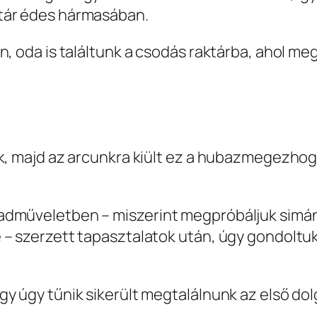
tár édes hármasában.
n, oda is találtunk a csodás raktárba, ahol me
nk, majd az arcunkra kiült ez a hubazmegezho
adműveletben – miszerint megpróbáljuk simá
 – szerzett tapasztalatok után, úgy gondoltu
y úgy tűnik sikerült megtalálnunk az első dolg