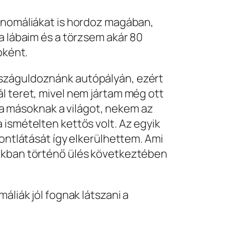
 anomáliákat is hordoz magában,
a lábaim és a törzsem akár 80
bként.
 száguldoznánk autópályán, ezért
l teret, mivel nem jártam még ott
 másoknak a világot, nekem az
 ismételten kettős volt. Az egyik
zontlátását így elkerülhettem. Ami
fokban történő ülés következtében
áliák jól fognak látszani a