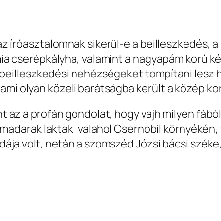
 íróasztalomnak sikerül-e a beilleszkedés, a
mia cserépkályha, valamint a nagyapám korú k
A beilleszkedési nehézségeket tompítani lesz
z, ami olyan közeli barátságba került a közép kon
az a profán gondolat, hogy vajh milyen fából 
 madarak laktak, valahol Csernobil környékén,
ája volt, netán a szomszéd Józsi bácsi széke,