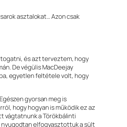
a sarok asztalokat… Azon csak
átogatni, és azt terveztem, hogy
imán. De végülis MacDeejay
ba, egyetlen feltétele volt, hogy
. Egészen gyorsan meg is
rról, hogy hogyan is működik ez az
tt vágtatnunk a Törökbálinti
y nyugodtan elfogyasztottuk a sült