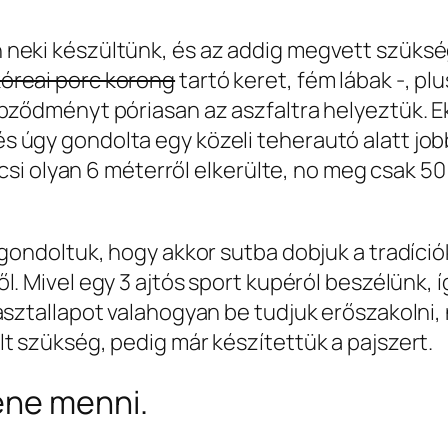
 neki készültünk, és az addig megvett szüks
óreai porc korong
tartó keret, fém lábak -, p
pződményt póriasan az aszfaltra helyeztük. Ek
 úgy gondolta egy közeli teherautó alatt jo
kocsi olyan 6 méterről elkerülte, no meg csak 50
 gondoltuk, hogy akkor sutba dobjuk a tradíci
ől. Mivel egy 3 ajtós sport kupéról beszélünk, í
 asztallapot valahogyan be tudjuk erőszakolni
t szükség, pedig már készítettük a pajszert.
lene menni.