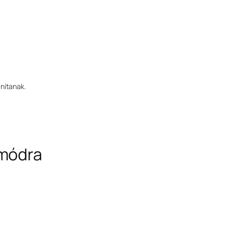
nítanak.
 módra