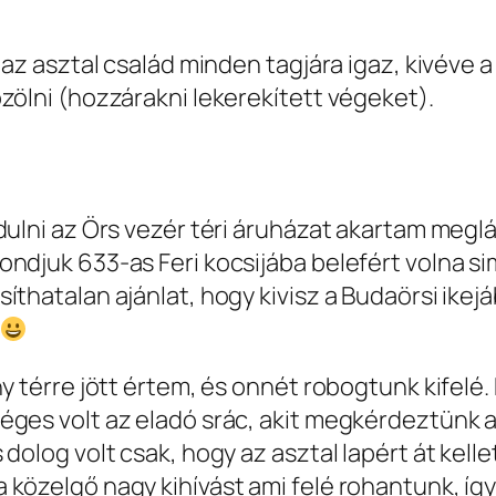
l az asztal család minden tagjára igaz, kivéve 
zölni (hozzárakni lekerekített végeket).
dulni az Örs vezér téri áruházat akartam megl
ondjuk 633-as Feri kocsijába belefért volna s
thatalan ajánlat, hogy kivisz a Budaörsi ikejá
ny térre jött értem, és onnét robogtunk kifelé
éges volt az eladó srác, akit megkérdeztünk a
dolog volt csak, hogy az asztal lapért át kelle
 közelgő nagy kihívást ami felé rohantunk, íg