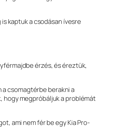
g is kaptuk a csodásan ívesre
gyférmajdbe érzés, és éreztük,
n a csomagtérbe berakni a
k, hogy megpróbáljuk a problémát
ot, ami nem fér be egy Kia Pro-