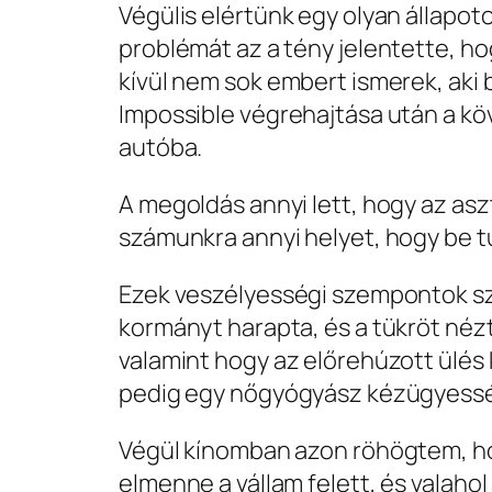
Végülis elértünk egy olyan állapot
problémát az a tény jelentette, hog
kívül nem sok embert ismerek, aki 
Impossible végrehajtása után a kö
autóba.
A megoldás annyi lett, hogy az as
számunkra annyi helyet, hogy be tu
Ezek veszélyességi szempontok szer
kormányt harapta, és a tükröt néz
valamint hogy az előrehúzott ülé
pedig egy nőgyógyász kézügyesség
Végül kínomban azon röhögtem, hog
elmenne a vállam felett, és valaho