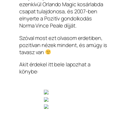
ezenkívül Orlando Magic kosárlabda
csapat tulajdonosa, és 2007-ben
elnyerte a Pozitív gondolkodás
Norma Vince Peale díjját.
Szóval most ezt olvasom erdetiben,
pozitívan nézek mindent, és amúgy is
tavasz van
Akit érdekel itt bele lapozhat a
könybe: