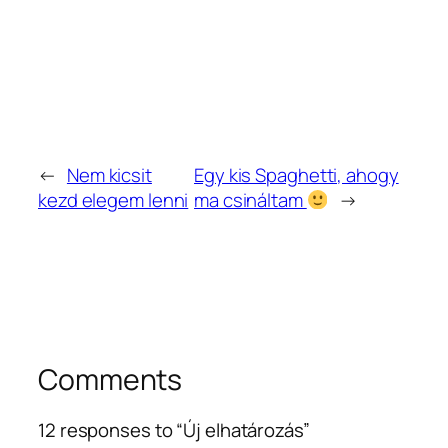
←
Nem kicsit
Egy kis Spaghetti, ahogy
kezd elegem lenni
ma csináltam
→
Comments
12 responses to “Új elhatározás”