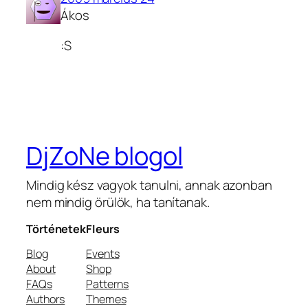
Ákos
:S
DjZoNe blogol
Mindig kész vagyok tanulni, annak azonban
nem mindig örülök, ha tanítanak.
Történetek
Fleurs
Blog
Events
About
Shop
FAQs
Patterns
Authors
Themes