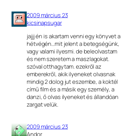
2009 március 23
kicsinapsugar
jajjj én is akartam venni egy könyvet a
hétvégén…mit jelent a betegségünk,
vagy valami ilyesmi. de beleolvastam
és nem szeretem a maszlagokat.
szóval otthagytam. ezekről az
emberekről, akik ilyeneket olvasnak
mindig 2 dolog jut eszembe, a koktél
című film és a másik egy személy, a
danzi, ő olvas ilyeneket és állandóan
zargat velük.
2009 március 23
Andor