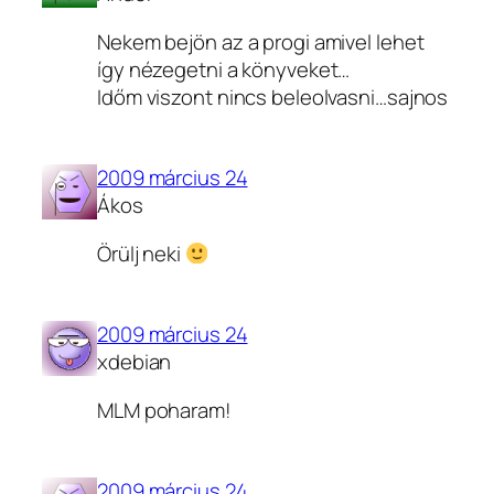
Nekem bejön az a progi amivel lehet
így nézegetni a könyveket…
Időm viszont nincs beleolvasni…sajnos
2009 március 24
Ákos
Örülj neki
2009 március 24
xdebian
MLM poharam!
2009 március 24