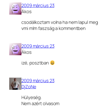
2009 március 23
Ákos
csodálkoztam volna ha nem lapul meg
vmi mlm faszság a kommentben
2009 március 23
Ákos
izé, posztban
2009 március 23
DjZoNe
Hülyeség.
Nem azért olvasom