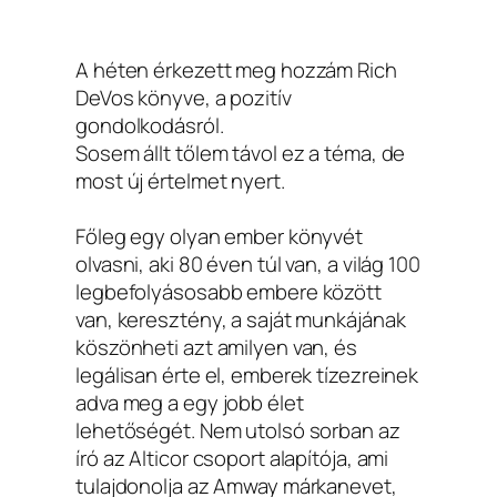
A héten érkezett meg hozzám Rich
DeVos könyve, a pozitív
gondolkodásról.
Sosem állt tőlem távol ez a téma, de
most új értelmet nyert.
Főleg egy olyan ember könyvét
olvasni, aki 80 éven túl van, a világ 100
legbefolyásosabb embere között
van, keresztény, a saját munkájának
köszönheti azt amilyen van, és
legálisan érte el, emberek tízezreinek
adva meg a egy jobb élet
lehetőségét. Nem utolsó sorban az
író az Alticor csoport alapítója, ami
tulajdonolja az Amway márkanevet,