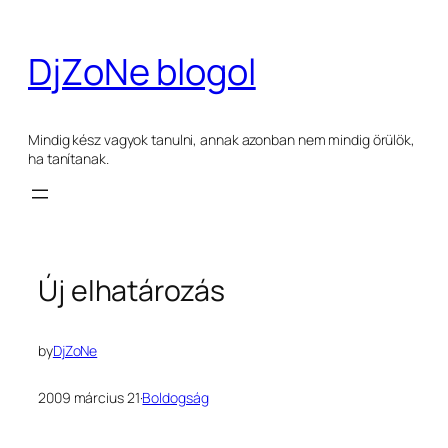
Ugrás
a
DjZoNe blogol
tartalomhoz
Mindig kész vagyok tanulni, annak azonban nem mindig örülök,
ha tanítanak.
Új elhatározás
by
DjZoNe
2009 március 21
·
Boldogság