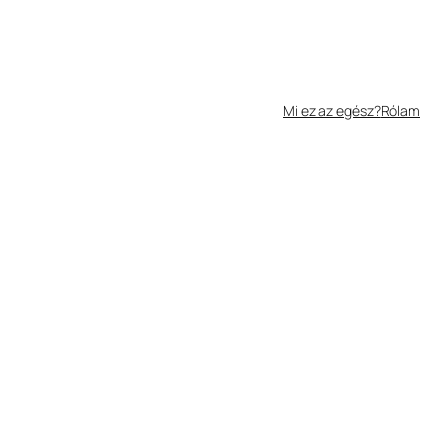
Mi ez az egész?
Rólam