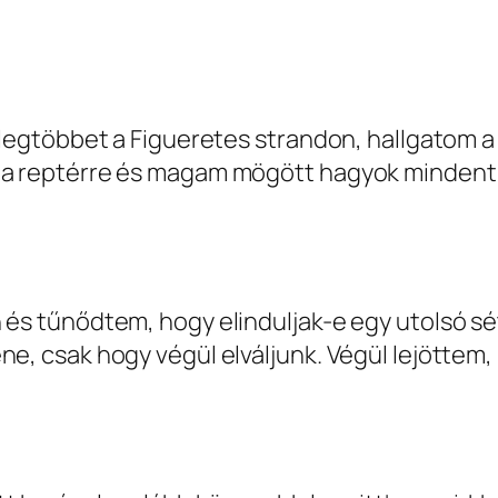
a legtöbbet a Figueretes strandon, hallgatom a
k a reptérre és magam mögött hagyok mindent
 és tűnődtem, hogy elinduljak-e egy utolsó sé
ne, csak hogy végül elváljunk. Végül lejöttem,