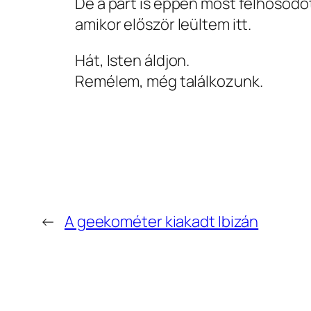
De a part is éppen most felhősödöt
amikor először leültem itt.
Hát, Isten áldjon.
Remélem, még találkozunk.
←
A geekométer kiakadt Ibizán