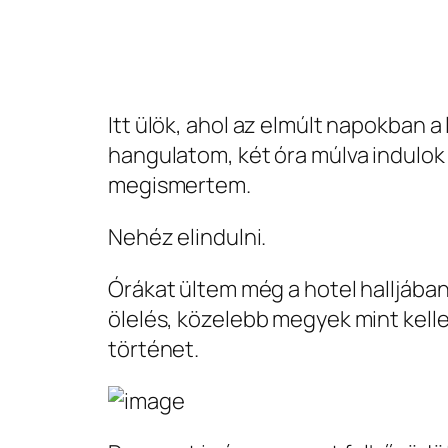
Itt ülök, ahol az elmúlt napokban 
hangulatom, két óra múlva indulo
megismertem.
Nehéz elindulni.
Órákat ültem még a hotel halljában
ölelés, közelebb megyek mint kelle
történet.