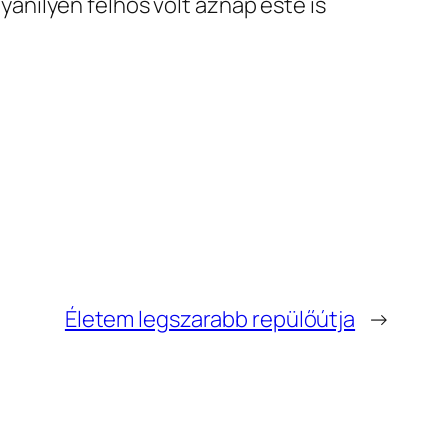
yanilyen felhős volt aznap este is
Életem legszarabb repülőútja
→