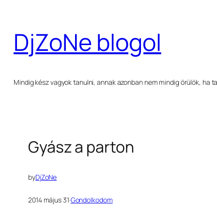
Ugrás
a
DjZoNe blogol
tartalomhoz
Mindig kész vagyok tanulni, annak azonban nem mindig örülök, ha ta
Gyász a parton
by
DjZoNe
2014 május 31
·
Gondolkodom