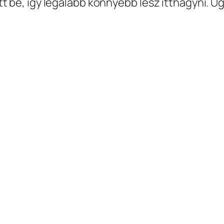
t be, így legalább könnyebb lesz itthagyni. Ug