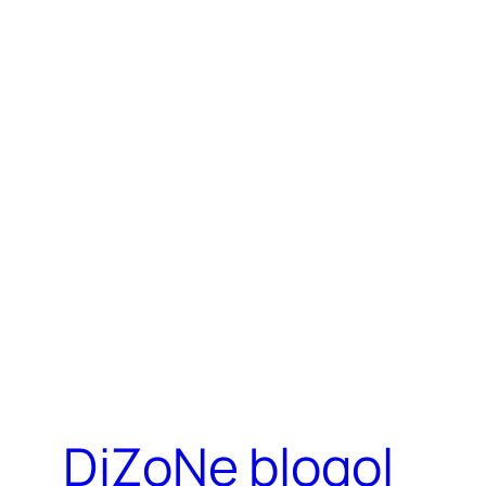
DjZoNe blogol