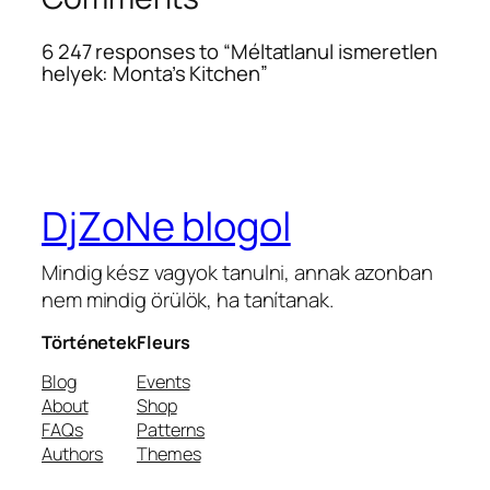
6 247 responses to “Méltatlanul ismeretlen
helyek: Monta’s Kitchen”
DjZoNe blogol
Mindig kész vagyok tanulni, annak azonban
nem mindig örülök, ha tanítanak.
Történetek
Fleurs
Blog
Events
About
Shop
FAQs
Patterns
Authors
Themes