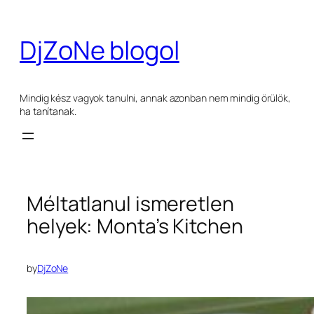
Ugrás
a
DjZoNe blogol
tartalomhoz
Mindig kész vagyok tanulni, annak azonban nem mindig örülök,
ha tanítanak.
Méltatlanul ismeretlen
helyek: Monta’s Kitchen
by
DjZoNe