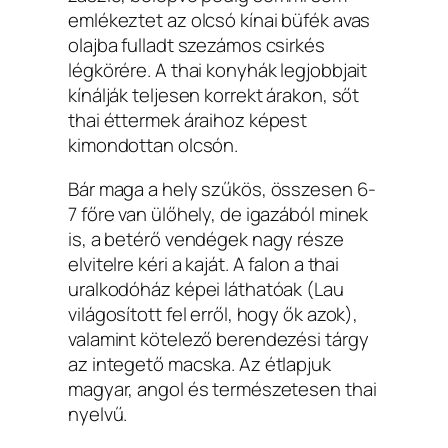
emlékeztet az olcsó kínai büfék avas
olajba fulladt szezámos csirkés
légkörére. A thai konyhák legjobbjait
kínálják teljesen korrekt árakon, sőt
thai éttermek áraihoz képest
kimondottan olcsón.
Bár maga a hely szűkös, összesen 6-
7 főre van ülőhely, de igazából minek
is, a betérő vendégek nagy része
elvitelre kéri a kaját. A falon a thai
uralkodóház képei láthatóak (Lau
világosított fel erről, hogy ők azok),
valamint kötelező berendezési tárgy
az integető macska. Az étlapjuk
magyar, angol és természetesen thai
nyelvű.