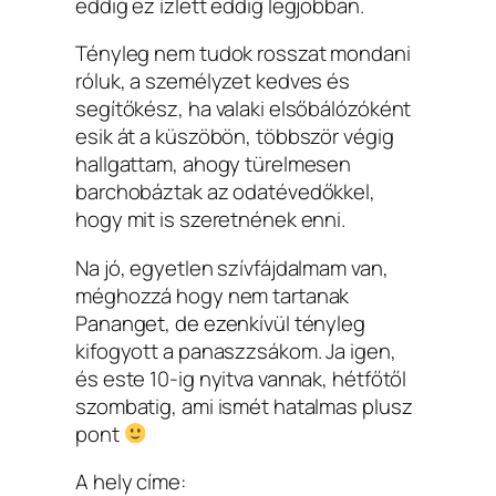
eddig ez ízlett eddig legjobban.
Tényleg nem tudok rosszat mondani
róluk, a személyzet kedves és
segítőkész, ha valaki elsőbálózóként
esik át a küszöbön, többször végig
hallgattam, ahogy türelmesen
barchobáztak az odatévedőkkel,
hogy mit is szeretnének enni.
Na jó, egyetlen szívfájdalmam van,
méghozzá hogy nem tartanak
Pananget, de ezenkívül tényleg
kifogyott a panaszzsákom. Ja igen,
és este 10-ig nyitva vannak, hétfőtől
szombatig, ami ismét hatalmas plusz
pont
A hely címe: