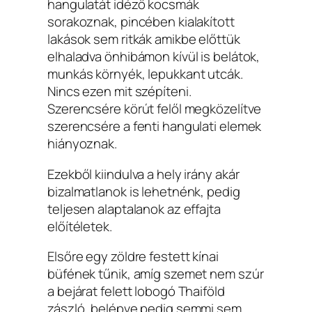
hangulatát idéző kocsmák
sorakoznak, pincében kialakított
lakások sem ritkák amikbe előttük
elhaladva önhibámon kívül is belátok,
munkás környék, lepukkant utcák.
Nincs ezen mit szépíteni.
Szerencsére körút felől megközelítve
szerencsére a fenti hangulati elemek
hiányoznak.
Ezekből kiindulva a hely irány akár
bizalmatlanok is lehetnénk, pedig
teljesen alaptalanok az effajta
előítéletek.
Elsőre egy zöldre festett kínai
büfének tűnik, amíg szemet nem szúr
a bejárat felett lobogó Thaiföld
zászló, belépve pedig semmi sem