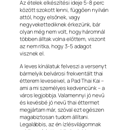
Az ételek elkészítési ideje 5-8 perc
között szokott lenni, függően nyilván
attól, hogy elsőnek, vagy
negyvekettediknek érkezünk, bár
olyan még nem volt, hogy háromnál
többen álltak volna előttem, viszont
az nem ritka, hogy 3-5 adagot
visznek el.
A leves kínálatuk felveszi a versenyt
bármelyik belvárosi frekventált thai
étterem leveseivel, a Pad Thai Kai –
ami a mi személyes kedvencünk – a
város legjobbja. Valamennyi jó nevű
és kevésbé jó nevű thai éttermet
megjártam már, szóval ezt egészen
magabiztosan tudom állítani.
Legalábbis, az én ízlésvilágomnak