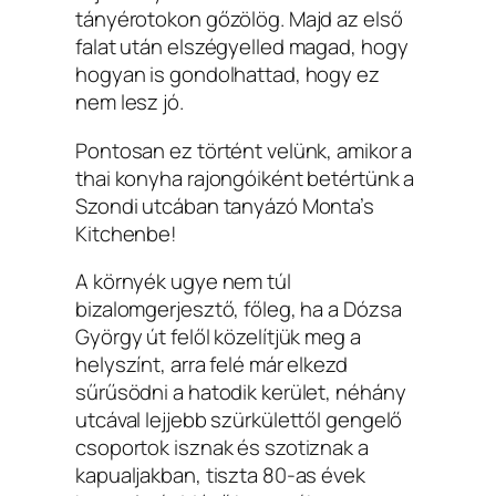
tányérotokon gőzölög. Majd az első
falat után elszégyelled magad, hogy
hogyan is gondolhattad, hogy ez
nem lesz jó.
Pontosan ez történt velünk, amikor a
thai konyha rajongóiként betértünk a
Szondi utcában tanyázó Monta’s
Kitchenbe!
A környék ugye nem túl
bizalomgerjesztő, főleg, ha a Dózsa
György út felől közelítjük meg a
helyszínt, arra felé már elkezd
sűrűsödni a hatodik kerület, néhány
utcával lejjebb szürkülettől gengelő
csoportok isznak és szotiznak a
kapualjakban, tiszta 80-as évek