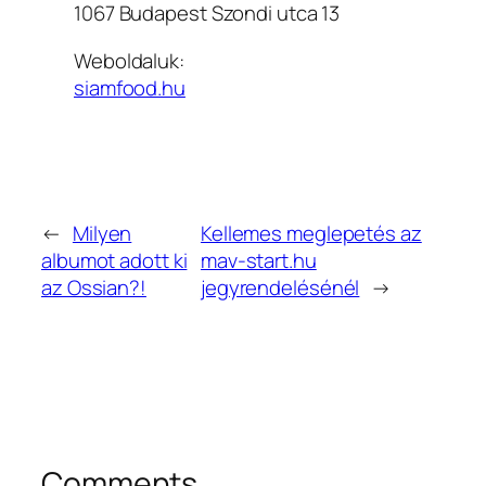
1067 Budapest Szondi utca 13
Weboldaluk:
siamfood.hu
←
Milyen
Kellemes meglepetés az
albumot adott ki
mav-start.hu
az Ossian?!
jegyrendelésénél
→
Comments