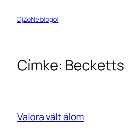
Ugrás
a
DjZoNe blogol
tartalomhoz
Címke:
Becketts
Valóra vált álom