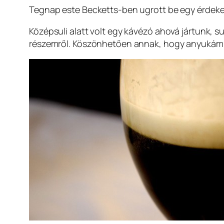
Tegnap este Becketts-ben ugrott be egy érdek
Középsuli alatt volt egy kávézó ahová jártunk, s
részemről. Köszönhetően annak, hogy anyukám ar