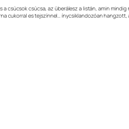
s a csúcsok csúcsa, az überálesz a listán, amin mindig
barna cukorral es tejszínnel… ínycsiklandozóan hangzott