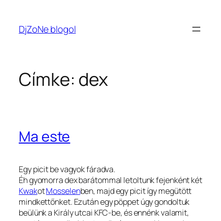
Ugrás
a
DjZoNe blogol
tartalomhoz
Címke:
dex
Ma este
Egy picit be vagyok fáradva.
Éh gyomorra dex barátommal letoltunk fejenként két
Kwak
ot
Mosselen
ben, majd egy picit így megütött
mindkettőnket. Ezután egy pöppet úgy gondoltuk
beülünk a Király utcai KFC-be, és ennénk valamit,