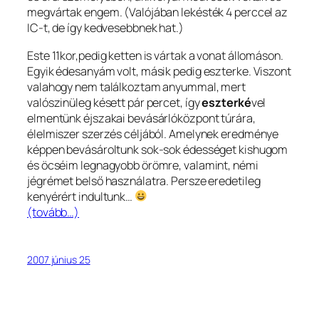
megvártak engem. (Valójában lekésték 4 perccel az
IC-t, de így kedvesebbnek hat.)
Este 11kor,pedig ketten is vártak a vonat állomáson.
Egyik édesanyám volt, másik pedig eszterke. Viszont
valahogy nem találkoztam anyummal, mert
valószinüleg késett pár percet, így
eszterké
vel
elmentünk éjszakai bevásárlóközpont túrára,
élelmiszer szerzés céljából. Amelynek eredménye
képpen bevásároltunk sok-sok édességet kishugom
és öcséim legnagyobb örömre, valamint, némi
jégrémet belső használatra. Persze eredetileg
kenyérért indultunk…
(tovább…)
2007 június 25