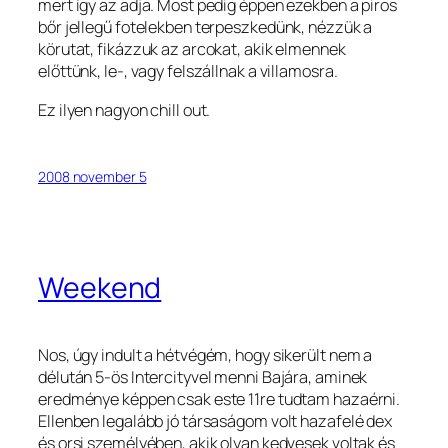
mert így az adja. Most pedig éppen ezekben a piros
bőr jellegű fotelekben terpeszkedünk, nézzük a
körutat, fikázzuk az arcokat, akik elmennek
előttünk, le-, vagy felszállnak a villamosra.
Ez ilyen nagyon chill out.
2008 november 5
Weekend
Nos, úgy indult a hétvégém, hogy sikerült nem a
délután 5-ös Intercityvel menni Bajára, aminek
eredménye képpen csak este 11re tudtam hazaérni.
Ellenben legalább jó társaságom volt hazafelé dex
és orsi személyében, akik olyan kedvesek voltak és