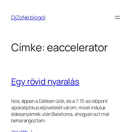
Ugrás
a
DjZoNe blogol
tartalomhoz
Címke:
eaccelerator
Egy rövid nyaralás
Nos, éppen a Déliben ülök, és a 7:13-as időpont
apokaliptikus eljövetelét várom, mivel induluk
édesanyámék után Balatonra, ahogyan azt már
beharangoztam.
(tovább…)