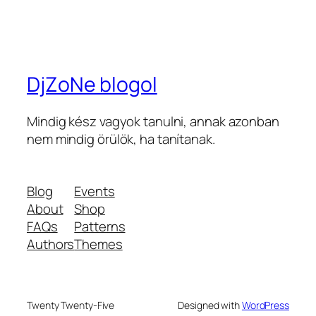
DjZoNe blogol
Mindig kész vagyok tanulni, annak azonban
nem mindig örülök, ha tanítanak.
Blog
Events
About
Shop
FAQs
Patterns
Authors
Themes
Twenty Twenty-Five
Designed with
WordPress