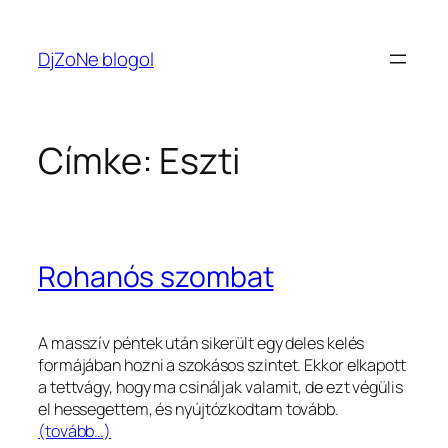
Ugrás
a
DjZoNe blogol
tartalomhoz
Címke:
Eszti
Rohanós szombat
A masszív péntek után sikerült egy deles kelés
formájában hozni a szokásos szintet. Ekkor elkapott
a tettvágy, hogy ma csináljak valamit, de ezt végülis
el hessegettem, és nyújtózkodtam tovább.
(tovább…)