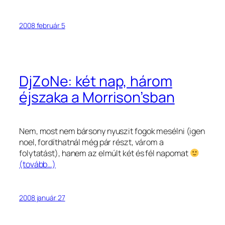
2008 február 5
DjZoNe: két nap, három
éjszaka a Morrison’sban
Nem, most nem bársony nyuszit fogok mesélni (igen
noel, fordíthatnál még pár részt, várom a
folytatást), hanem az elmúlt két és fél napomat
(tovább…)
2008 január 27