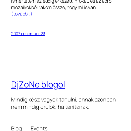
Ismertetem az eddig érkezett infókat, és az apró
mozaikokból rakom össze, hogy mi is van.
(tovább…)
2007 december 23
DjZoNe blogol
Mindig kész vagyok tanulni, annak azonban
nem mindig örülök, ha tanítanak.
Blog
Events