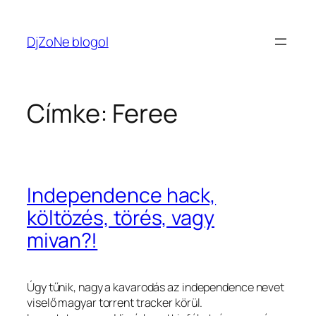
Ugrás
a
DjZoNe blogol
tartalomhoz
Címke:
Feree
Independence hack,
költözés, törés, vagy
mivan?!
Úgy tűnik, nagy a kavarodás az independence nevet
viselő magyar torrent tracker körül.