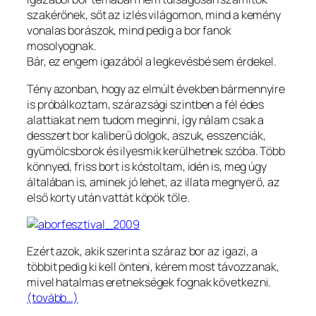
szakérőnek, sőt az izlés világomon, mind a kemény
vonalas borászok, mind pedig a bor fanok
mosolyognak.
Bár, ez engem igazából a legkevésbé sem érdekel.
Tény azonban, hogy az elmúlt években bármennyire
is próbálkoztam, szárazsági szintben a fél édes
alattiakat nem tudom meginni, így nálam csak a
desszert bor kaliberű dolgok, aszuk, esszenciák,
gyümölcsborok és ilyesmik kerülhetnek szóba. Több
könnyed, friss bort is kóstoltam, idén is, meg úgy
általában is, aminek jó lehet, az illata megnyerő, az
első korty után vattát köpök tőle.
Ezért azok, akik szerint a száraz bor az igazi, a
többit pedig ki kell önteni, kérem most távozzanak,
mivel hatalmas eretnekségek fognak következni.
(tovább…)