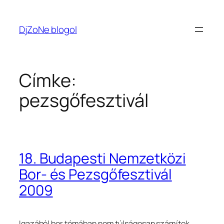
Ugrás
a
DjZoNe blogol
tartalomhoz
Címke:
pezsgőfesztivál
18. Budapesti Nemzetközi
Bor- és Pezsgőfesztivál
2009
Igazából bor témában nem túlságosan számítok