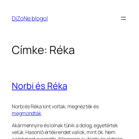
Ugrás
a
DjZoNe blogol
tartalomhoz
Címke:
Réka
Norbi és Réka
Norbi és Réka kint voltak, megnézték és
megmondták
.
Akármennyire és lolnak tűnik a dolog, egyetértek
velük. Hasonló értékrendet vallok, mint ők. Nem
azért mert exrendőr-fitnesszguru Norbi és oldalán