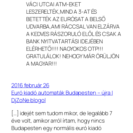
VÁCI UTCAI ATM-EKET
LESZERELTÉK,MIND A 3-AT ÉS
BETETTÉK AZ EURÓSAT A BELSŐ
UDVARBA,AMI RÁCCSAL VAN ELZÁRVA
A KEDVES RÁSZORULÓ ELŐL ÉS CSAK A
BANK NYITVATARTÁSI IDEJÉBEN
ELÉRHETŐ!!!! NAGYOKOS OTP!!!
GRATULÁLOK! NEHOGY MÁR ÖRÜLJÖN
A MAGYAR!!!
2016 február 26
Euró kiadó automaták Budapesten – újra |
DjZoNe blogol
[…] idejét sem tudom mikor, de legalább 7
éve volt, amikor arról írtam, hogy nincs
Budapesten egy normális euró kiadó