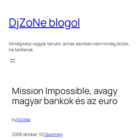
Ugrás
a
DjZoNe blogol
tartalomhoz
Mindig kész vagyok tanulni, annak azonban nem mindig örülök,
ha tanítanak.
Mission Impossible, avagy
magyar bankok és az euro
by
DjZoNe
2008 október 10
·
Obazmeg