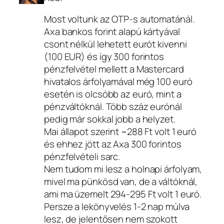
Most voltunk az OTP-s automatánál.
Axa bankos forint alapú kártyával
csont nélkül lehetett eurót kivenni
(100 EUR) és így 300 forintos
pénzfelvétel mellett a Mastercard
hivatalos árfolyamával még 100 euró
esetén is olcsóbb az euró, mint a
pénzváltóknál. Több száz eurónál
pedig már sokkal jobb a helyzet.
Mai állapot szerint ~288 Ft volt 1 euró
és ehhez jött az Axa 300 forintos
pénzfelvételi sarc.
Nem tudom mi lesz a holnapi árfolyam,
mivel ma pünkösd van, de a váltóknál,
ami ma üzemelt 294-295 Ft volt 1 euró.
Persze a lekönyvelés 1-2 nap múlva
lesz, de jelentősen nem szokott