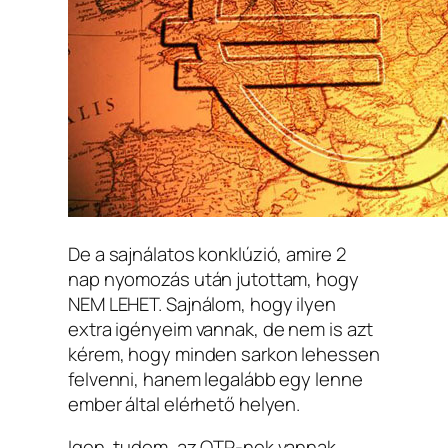
De a sajnálatos konklúzió, amire 2
nap nyomozás után jutottam, hogy
NEM LEHET. Sajnálom, hogy ilyen
extra igényeim vannak, de nem is azt
kérem, hogy minden sarkon lehessen
felvenni, hanem legalább egy lenne
ember által elérhető helyen.
Igen, tudom, az OTP-nek vannak