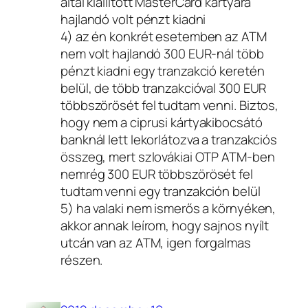
által kiállított MasterCard kártyára
hajlandó volt pénzt kiadni
4) az én konkrét esetemben az ATM
nem volt hajlandó 300 EUR-nál több
pénzt kiadni egy tranzakció keretén
belül, de több tranzakcióval 300 EUR
többszörösét fel tudtam venni. Biztos,
hogy nem a ciprusi kártyakibocsátó
banknál lett lekorlátozva a tranzakciós
összeg, mert szlovákiai OTP ATM-ben
nemrég 300 EUR többszörösét fel
tudtam venni egy tranzakción belül
5) ha valaki nem ismerős a környéken,
akkor annak leírom, hogy sajnos nyílt
utcán van az ATM, igen forgalmas
részen.