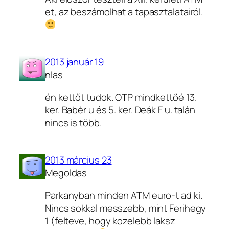
et, az beszámolhat a tapasztalatairól.
2013 január 19
nlas
én kettőt tudok. OTP mindkettőé 13.
ker. Babér u és 5. ker. Deák F u. talán
nincs is több.
2013 március 23
Megoldas
Parkanyban minden ATM euro-t ad ki.
Nincs sokkal messzebb, mint Ferihegy
1 (felteve, hogy kozelebb laksz