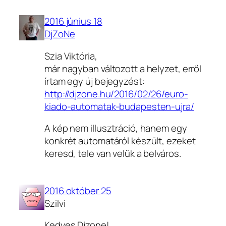
2016 június 18
DjZoNe
Szia Viktória,
már nagyban változott a helyzet, erről
írtam egy új bejegyzést:
http://djzone.hu/2016/02/26/euro-
kiado-automatak-budapesten-ujra/
A kép nem illusztráció, hanem egy
konkrét automatáról készült, ezeket
keresd, tele van velük a belváros.
2016 október 25
Szilvi
Kedves Djzone!