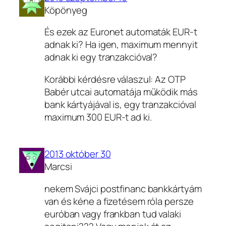
Köpönyeg
És ezek az Euronet automaták EUR-t
adnak ki? Ha igen, maximum mennyit
adnak ki egy tranzakcióval?
Korábbi kérdésre válaszul: Az OTP
Babér utcai automatája működik más
bank kártyájával is, egy tranzakcióval
maximum 300 EUR-t ad ki.
2013 október 30
Marcsi
nekem Svájci postfinanc bankkártyám
van és kéne a fizetésem róla persze
euróban vagy frankban tud valaki