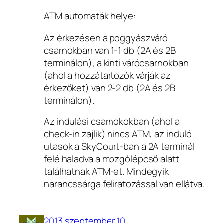
ATM automaták helye:
Az érkezésen a poggyászváró
csarnokban van 1-1 db (2A és 2B
terminálon), a kinti várócsarnokban
(ahol a hozzátartozók várják az
érkezőket) van 2-2 db (2A és 2B
terminálon).
Az indulási csarnokokban (ahol a
check-in zajlik) nincs ATM, az induló
utasok a SkyCourt-ban a 2A terminál
felé haladva a mozgólépcső alatt
találhatnak ATM-et. Mindegyik
narancssárga feliratozással van ellátva.
2013 szeptember 10