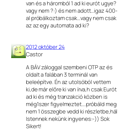
van és a háromból 1 ad ki eurót ugye?
vagy nem ?:) és nem adott…igaz 400-
al próbálkoztam csak…vagy nem csak
az az egy automata ad ki?
2012 október 24
Castor
A BÁV záloggal szembeni OTP az és
oldalt a falában 3 terminál van
beleépítve. Én az utolsóból vettem
ki,de már előre ki van írva,h csak Eurót
ad ki és még tranzakció közben is
még1szer figyelmeztet….próbáld meg
nem 1 összegbe vedd ki részletbe,hál
Istennek nekünk ingyenes:-)) Sok
Sikert!