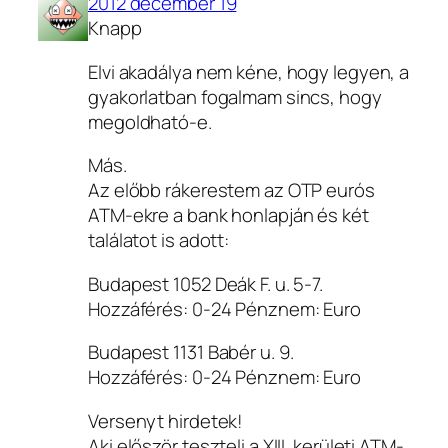
2012 december 19
Knapp
Elvi akadálya nem kéne, hogy legyen, a
gyakorlatban fogalmam sincs, hogy
megoldható-e.
Más.
Az előbb rákerestem az OTP eurós
ATM-ekre a bank honlapján és két
találatot is adott:
Budapest 1052 Deák F. u. 5-7.
Hozzáférés: 0-24 Pénznem: Euro
Budapest 1131 Babér u. 9.
Hozzáférés: 0-24 Pénznem: Euro
Versenyt hirdetek!
Aki először teszteli a XIII. kerületi ATM-