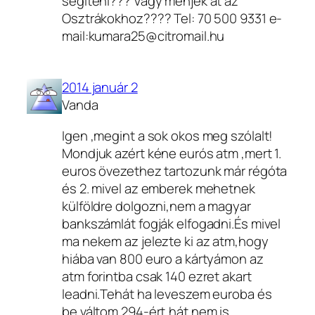
segiteni??? Vagy menjek át az
Osztrákokhoz???? Tel: 70 500 9331 e-
mail:kumara25@citromail.hu
2014 január 2
Vanda
Igen ,megint a sok okos meg szólalt!
Mondjuk azért kéne eurós atm ,mert 1.
euros övezethez tartozunk már régóta
és 2. mivel az emberek mehetnek
külföldre dolgozni,nem a magyar
bankszámlát fogják elfogadni.És mivel
ma nekem az jelezte ki az atm,hogy
hiába van 800 euro a kártyámon az
atm forintba csak 140 ezret akart
leadni.Tehát ha leveszem euroba és
be váltom 294-ért,hát nem is