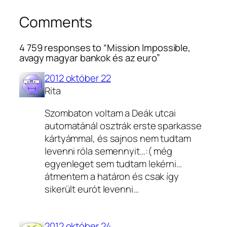
Comments
4 759 responses to “Mission Impossible,
avagy magyar bankok és az euro”
2012 október 22
Rita
Szombaton voltam a Deák utcai
automatánál osztrák erste sparkasse
kártyámmal, és sajnos nem tudtam
levenni róla semennyit…:( még
egyenleget sem tudtam lekérni…
átmentem a határon és csak így
sikerült eurót levenni…
2012 október 24