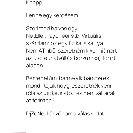
Knapp.
Lenne egy kérdésem.
Szerinted ha van egy
NetEller,Payoneer,stb. Virtuális
számlámhoz egy fizikális kártya.
Nem ATmből szeretném kivenni(mert
az usd,eur átváltás borzalmas) forint
alapon.
Bemehetünk bármelyik bankba és
mondhtajuk hoyg leszeretnék venni
róla az usd,eur stb.t és nem váltanák
át forintba?
DjZoNe, köszönöm a válaszodat.