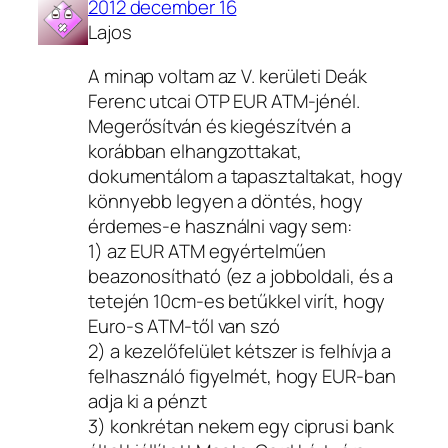
2012 december 16
Lajos
A minap voltam az V. kerületi Deák
Ferenc utcai OTP EUR ATM-jénél.
Megerősítván és kiegészítvén a
korábban elhangzottakat,
dokumentálom a tapasztaltakat, hogy
könnyebb legyen a döntés, hogy
érdemes-e használni vagy sem:
1) az EUR ATM egyértelműen
beazonosítható (ez a jobboldali, és a
tetején 10cm-es betűkkel virít, hogy
Euro-s ATM-től van szó
2) a kezelőfelület kétszer is felhívja a
felhasználó figyelmét, hogy EUR-ban
adja ki a pénzt
3) konkrétan nekem egy ciprusi bank