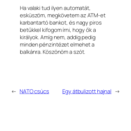
Ha valaki tud ilyen automatát,
esküszöm, megkövetem az ATM-et
karbantartó bankot, és nagy piros
betűkkel kifogom írni, hogy ők a
királyok. Amíg nem, addig pedig
minden pénzintézet elmehet a
balkánra. Köszönöm a szót.
←
NATO csúcs
Egy átbulizott hajnal
→