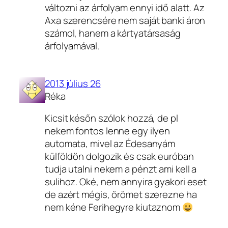
változni az árfolyam ennyi idő alatt. Az
Axa szerencsére nem saját banki áron
számol, hanem a kártyatársaság
árfolyamával.
2013 július 26
Réka
Kicsit későn szólok hozzá, de pl
nekem fontos lenne egy ilyen
automata, mivel az Édesanyám
külföldön dolgozik és csak euróban
tudja utalni nekem a pénzt ami kell a
sulihoz. Oké, nem annyira gyakori eset
de azért mégis, örömet szerezne ha
nem kéne Ferihegyre kiutaznom