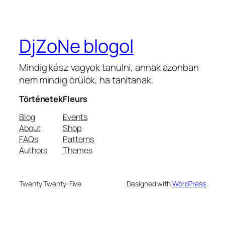
DjZoNe blogol
Mindig kész vagyok tanulni, annak azonban
nem mindig örülök, ha tanítanak.
Történetek
Fleurs
Blog
Events
About
Shop
FAQs
Patterns
Authors
Themes
Twenty Twenty-Five
Designed with
WordPress