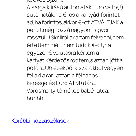
A sárga kiírású automaták Euro váltó(!)
automaták,ha €-os a kártyád,forintot
ad,ha forintos,akkor €-ot!ÁTVÁLTJÁK a
pénzt,méghozzá nagyon nagyon
rosszul!!!Skrillről akartam felvenni,nem
értettem mért nem tudok €-ot,ha
egyszer € valutásra kértem a
kártyát.Kérdezősködtem,s aztán jött a
pofon…Úh ezekből a szarokbol vegyen
fel aki akar…aztán a félnapos
keresgélés Euro ATM után…
Vörösmarty térnél,és babér utca…
huhhh
Korábbi hozzászólások