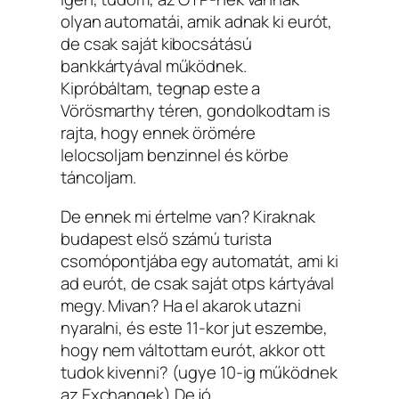
olyan automatái, amik adnak ki eurót,
de csak saját kibocsátású
bankkártyával működnek.
Kipróbáltam, tegnap este a
Vörösmarthy téren, gondolkodtam is
rajta, hogy ennek örömére
lelocsoljam benzinnel és körbe
táncoljam.
De ennek mi értelme van? Kiraknak
budapest első számú turista
csomópontjába egy automatát, ami ki
ad eurót, de csak saját otps kártyával
megy. Mivan? Ha el akarok utazni
nyaralni, és este 11-kor jut eszembe,
hogy nem váltottam eurót, akkor ott
tudok kivenni? (ugye 10-ig működnek
az Exchangek) De jó.