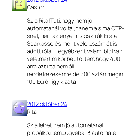
Castor
Szia Rita!Tuti,hogy nem jó
automatánál voltál,hanem a sima OTP-
snél,mert az enyém is osztrák Erste
Sparkasse és ment vele….számlát is
adott róla……egyébként valami bibi van
vele,mert mikor beütöttem,hogy 400
arra azt írta nem áll
rendelkezésemre,de 300 aztán megint
100 Euró…így kiadta
2012 október 24
Rita
Szia lehet nem jó automatánál
próbálkoztam…ugyebár 3 automata