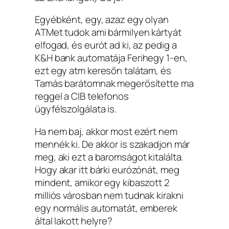
Egyébként, egy, azaz egy olyan
ATMet tudok ami bármilyen kártyát
elfogad, és eurót ad ki, az pedig a
K&H bank automatája Ferihegy 1-en,
ezt egy atm keresőn talátam, és
Tamás barátomnak megerősítette ma
reggel a CIB telefonos
ügyfélszolgálata is.
Ha nem baj, akkor most ezért nem
mennék ki. De akkor is szakadjon már
meg, aki ezt a baromságot kitalálta.
Hogy akar itt bárki eurózónát, meg
mindent, amikor egy kibaszott 2
milliós városban nem tudnak kirakni
egy normális automatát, emberek
által lakott helyre?