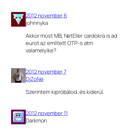
2012 november 6
johnnyka
Akkor most MB, NetEller cardokra is ad
eurot az említett OTP-s atm
valamelyike?
2012 november 7
DjZoNe
Szerintem kipróbálod, és kiderül.
2012 november 11
Darkmon