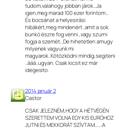
tudom,valahogy jobban járok…Ja
igen,meg marad 100 ezer forintom…
És bocsánat a helyesirási
hibákért,meg mindenért ,amit a sok
bunkó észre fog venni ,vagy szurni
fogja a szemét…De hihetetlen amugy
milyenek vagyunk mi
magyarok..Kötözködni mindig,segiteni
..ááá..ugyan. Csak kicsit ez már
idegesito.
2014 január 2
Castor
CSAK JELEZNÉM,HOGY A HÉTVÉGÉN
SZERETTEM VOLNA EGY KIS EURÓHOZ
JUTNI ÉS MEKKORÁT SZÍVTAM…….A