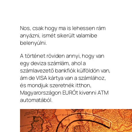
Nos, csak hogy ma is lehessen rám
anyázni, ismét sikerült valamibe
belenyúlni.
A történet röviden annyi, hogy van
egy deviza számlám, ahol a
számlavezető bankfiók külföldön van,
ám de VISA kártya van a számlához,
és mondjuk szeretnék itthon,
Magyarországon EURÓt kivenni ATM
automatából.