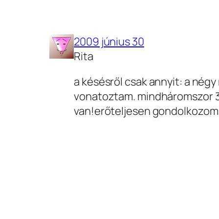
2009 június 30
Rita
a késésről csak annyit: a négy
vonatoztam. mindháromszor 30
van!erőteljesen gondolkozom