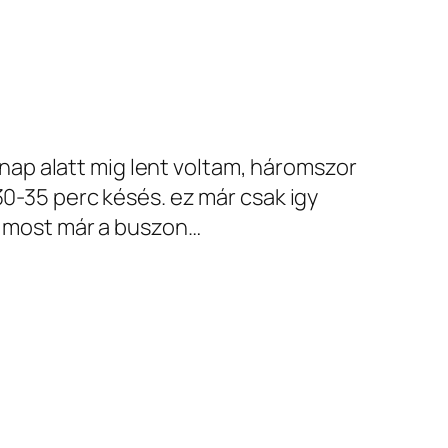
 nap alatt mig lent voltam, háromszor
-35 perc késés. ez már csak igy
 most már a buszon…