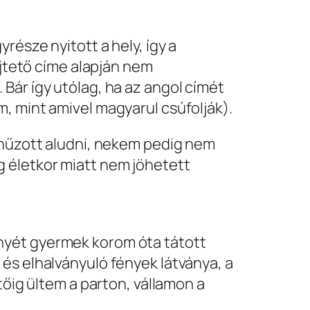
része nyitott a hely, így a
ejtető címe alapján nem
Bár így utólag, ha az angol címét
, mint amivel magyarul csúfolják).
elhűzott aludni, nekem pedig nem
g életkor miatt nem jöhetett
nyét gyermek korom óta tátott
és elhalványuló fények látványa, a
tőig ültem a parton, vállamon a