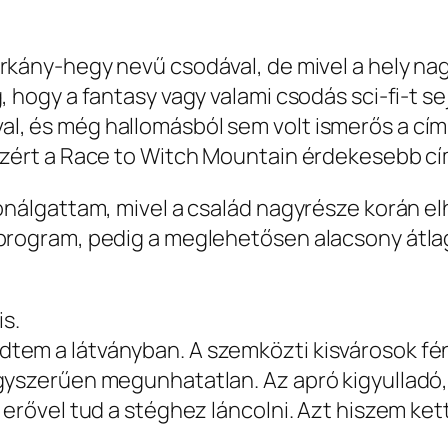
rkány-hegy nevű csodával, de mivel a hely nagy
, hogy a fantasy vagy valami csodás sci-fi-t s
, és még hallomásból sem volt ismerős a cím. 
azért a Race to Witch Mountain érdekesebb cím
fonálgattam, mivel a család nagyrésze korán 
 program, pedig a meglehetősen alacsony átla
is.
dtem a látványban. A szemközti kisvárosok fé
gyszerűen megunhatatlan. Az apró kigyulladó, 
 erővel tud a stéghez láncolni. Azt hiszem ket