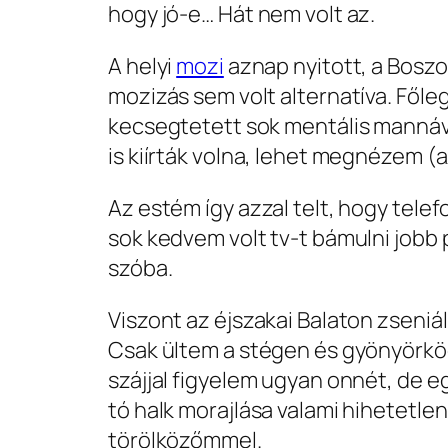
hogy jó-e… Hát nem volt az.
A helyi
mozi
aznap nyitott, a Boszo
mozizás sem volt alternatíva. Főleg
kecsegtetett sok mentális mannával
is kiírták volna, lehet megnézem (
Az estém így azzal telt, hogy tele
sok kedvem volt tv-t bámulni jobb
szóba.
Viszont az éjszakai Balaton zseniál
Csak ültem a stégen és gyönyörkö
szájjal figyelem ugyan onnét, de e
tó halk morajlása valami hihetetlen
törölközőmmel.