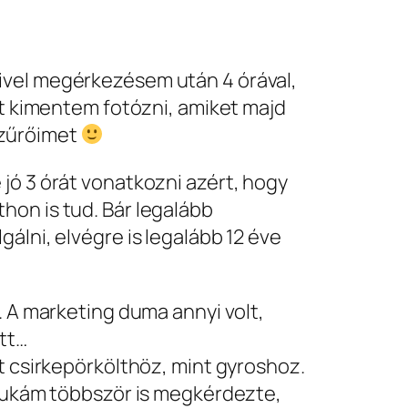
ivel megérkezésem után 4 órával,
et kimentem fotózni, amiket majd
szűrőimet
jó 3 órát vonatkozni azért, hogy
hon is tud. Bár legalább
álni, elvégre is legalább 12 éve
. A marketing duma annyi volt,
ött…
t csirkepörkölthöz, mint gyroshoz.
nyukám többször is megkérdezte,