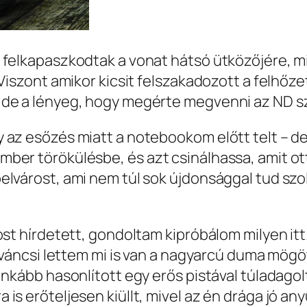
 felkapaszkodtak a vonat hátsó ütközőjére, m
 Viszont amikor kicsit felszakadozott a felhőz
 de a lényeg, hogy megérte megvenni az ND 
az esőzés miatt a notebookom előtt telt – de 
ber törökülésbe, és azt csinálhassa, amit ott
lvárost, ami nem túl sok újdonsággal tud szolg
ost hírdetett, gondoltam kipróbálom milyen itt
Kiváncsi lettem mi is van a nagyarcú duma mög
Inkább hasonlított egy erős pistával túladagol
is erőteljesen kiüllt, mivel az én drága jó a