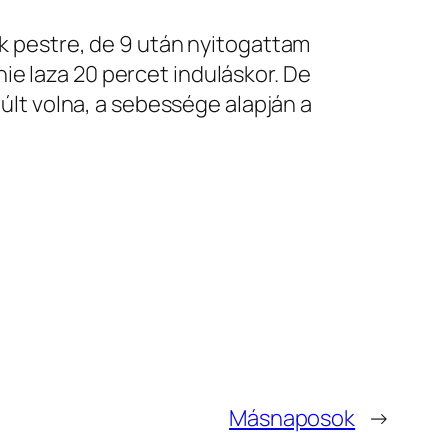
k pestre, de 9 után nyitogattam
nie laza 20 percet induláskor. De
últ volna, a sebessége alapján a
Másnaposok
→