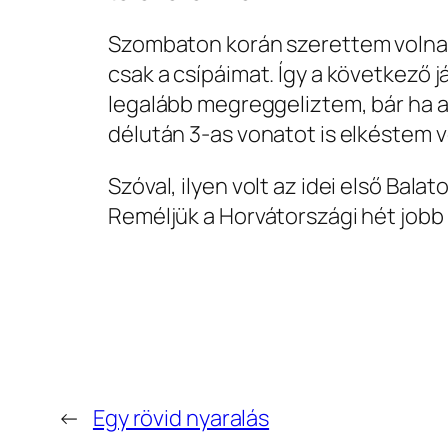
Szombaton korán szerettem volna é
csak a csípáimat. Így a következő j
legalább megreggeliztem, bár ha a
délután 3-as vonatot is elkéstem v
Szóval, ilyen volt az idei első Ba
Reméljük a Horvátországi hét jobb
←
Egy rövid nyaralás