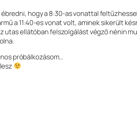
bredni, hogy a 8:30-as vonattal feltűzhesse
ármű a 11:40-es vonat volt, aminek sikerült kés
z utas ellátóban felszolgálást végző nénin mu
olna.
latonos próbálkozásom…
 lesz