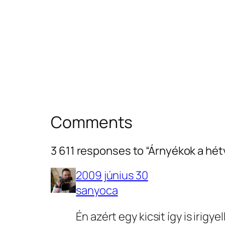
Comments
3 611 responses to “Árnyékok a hé
2009 június 30
sanyoca
Én azért egy kicsit így is irigyel