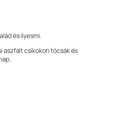
lád és ilyesmi.
i aszfalt csíkokon tócsák és
nap.