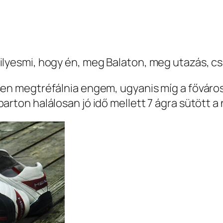
ilyesmi, hogy én, meg Balaton, meg utazás, csa
sen megtréfálnia engem, ugyanis míg a főváros
arton halálosan jó idő mellett 7 ágra sütött a 