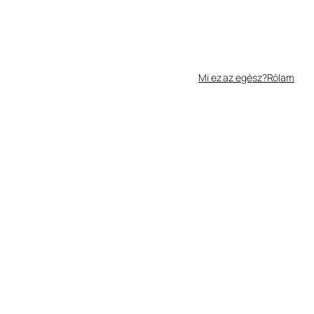
Mi ez az egész?
Rólam