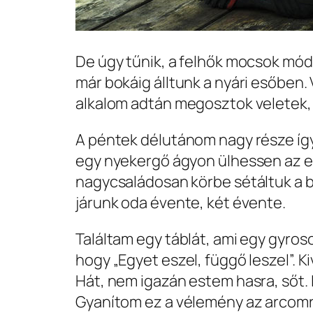
De úgy tűnik, a felhők mocsok mód
már bokáig álltunk a nyári esőben.
alkalom adtán megosztok veletek,
A péntek délutánom nagy része így 
egy nyekergő ágyon ülhessen az em
nagycsaládosan körbe sétáltuk a be
járunk oda évente, két évente.
Találtam egy táblát, ami egy gyros
hogy „Egyet eszel, függő leszel”. 
Hát, nem igazán estem hasra, sőt. 
Gyanítom ez a vélemény az arcomra 