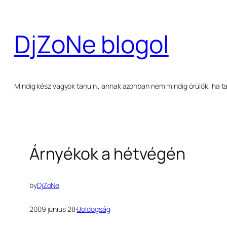
Ugrás
a
DjZoNe blogol
tartalomhoz
Mindig kész vagyok tanulni, annak azonban nem mindig örülök, ha ta
Árnyékok a hétvégén
by
DjZoNe
2009 június 28
·
Boldogság