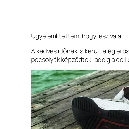
Ugye említettem, hogy lesz valami 
A kedves időnek, sikerült elég erő
pocsolyák képződtek, addig a déli p