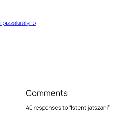
i pizzakirálynő
Comments
40 responses to “Istent játszani”