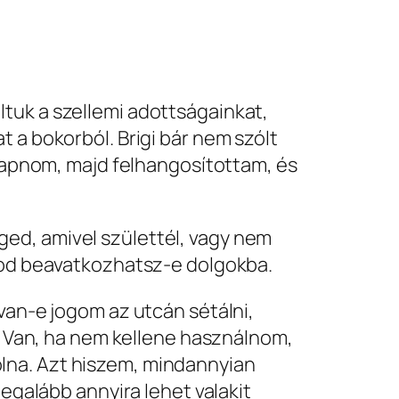
tuk a szellemi adottságainkat,
 a bokorból. Brigi bár nem szólt
lkapnom, majd felhangosítottam, és
ed, amivel születtél, vagy nem
álod beavatkozhatsz-e dolgokba.
van-e jogom az utcán sétálni,
a. Van, ha nem kellene használnom,
lna. Azt hiszem, mindannyian
legalább annyira lehet valakit