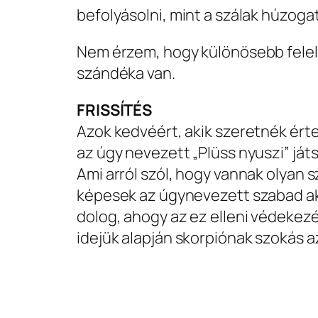
befolyásolni, mint a szálak húzoga
Nem érzem, hogy különösebb felelő
szándéka van.
FRISSÍTÉS
Azok kedvéért, akik szeretnék érte
az úgy nevezett „Plüss nyuszi” ját
Ami arról szól, hogy vannak olyan 
képesek az úgynevezett szabad ak
dolog, ahogy az ez elleni védekezé
idejük alapján skorpiónak szokás az