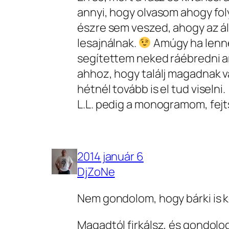
annyi, hogy olvasom ahogy fo
észre sem veszed, ahogy az ált
lesajnálnak.
Amúgy ha lenne
segítettem neked ráébredni ar
ahhoz, hogy találj magadnak 
hétnél tovább is el tud viselni.
L.L. pedig a monogramom, fej
2014 január 6
DjZoNe
Nem gondolom, hogy bárki is k
Magadtól firkálsz, és gondolo