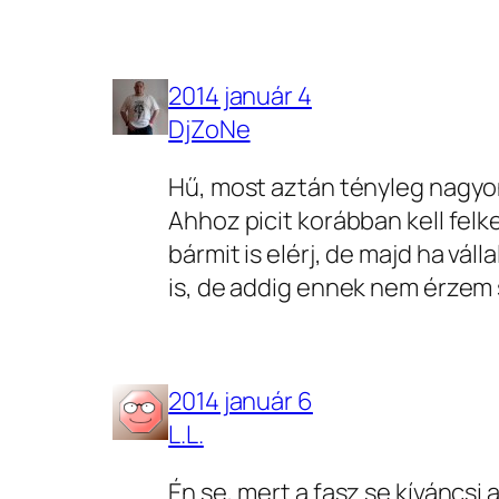
2014 január 4
DjZoNe
Hű, most aztán tényleg nag
Ahhoz picit korábban kell felke
bármit is elérj, de majd ha vá
is, de addig ennek nem érze
2014 január 6
L.L.
Én se, mert a fasz se kíváncs