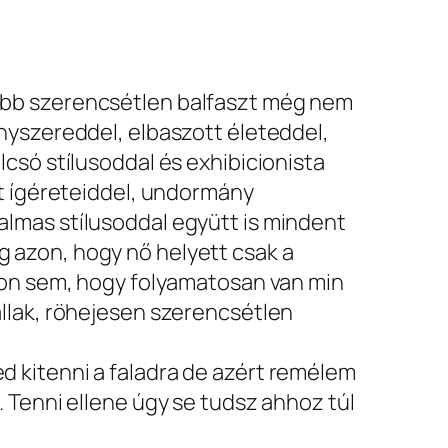
bb szerencsétlen balfaszt még nem
nyszereddel, elbaszott életeddel,
csó stílusoddal és exhibicionista
tt ígéreteiddel, undormány
lmas stílusoddal együtt is mindent
azon, hogy nő helyett csak a
zon sem, hogy folyamatosan van min
llak, röhejesen szerencsétlen
 kitenni a faladra de azért remélem
 Tenni ellene úgy se tudsz ahhoz túl