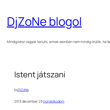
Ugrás
a
DjZoNe blogol
tartalomhoz
Mindig kész vagyok tanulni, annak azonban nem mindig örülök, ha ta
Istent játszani
by
DjZoNe
2013 december 23
·
Gondolkodom