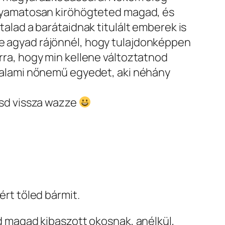
lyamatosan kiröhögteted magad, és
alad a barátaidnak titulált emberek is
 agyad rájönnél, hogy tulajdonképpen
ra, hogy min kellene változtatnod
valami nőnemű egyedet, aki néhány
tsd vissza wazze
ért tőled bármit.
d magad kibaszott okosnak, anélkül,