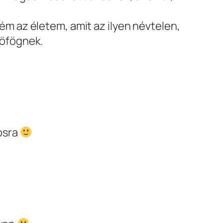
ém az életem, amit az ilyen névtelen,
böfögnek.
eosra