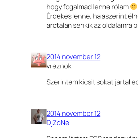
hogy fogalmad lenne rólam
Érdekes lenne, ha aszerint éln
arctalan senkik az oldalamra 
2014 november 12
vreznok
Szerintem kicsit sokat jartal 
2014 november 12
DjZoNe