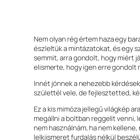
Nem olyan rég értem haza egy bará
észleltük a mintázatokat, és egy s
semmit, arra gondolt, hogy miért j
elismerte, hogy igen erre gondolt
Innét jönnek a nehezebb kérdések,
születtél vele, de fejlesztetted,
Ez a kis mimóza jellegű világkép a
megállni a boltban reggelit venni,
nem használnám, ha nem kellene, 
lelkiismeret furdalás nélkül beszél