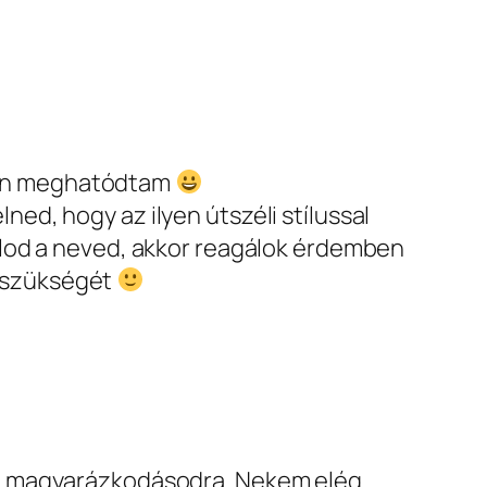
yon meghatódtam
lned, hogy az ilyen útszéli stílussal
llalod a neved, akkor reagálok érdemben
m szükségét
i a magyarázkodásodra. Nekem elég