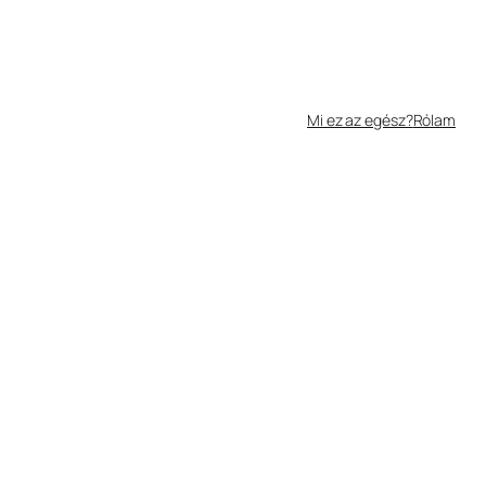
Mi ez az egész?
Rólam