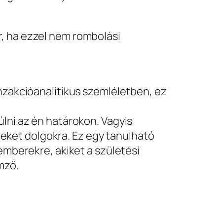
r, ha ezzel nem rombolási
anzakcióanalitikus szemléletben, ez
úlni az én határokon. Vagyis
eket dolgokra. Ez egy tanulható
 emberekre, akiket a születési
mző.