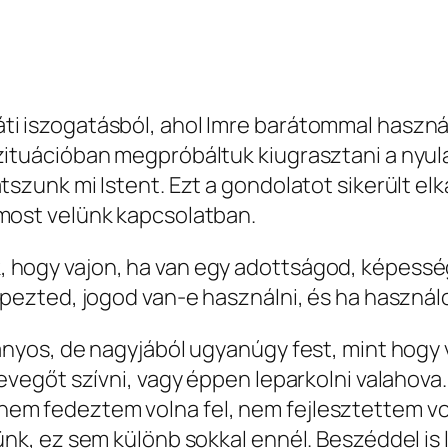
ti iszogatásból, ahol Imre barátommal használ
zituációban megpróbáltuk kiugrasztani a nyulat
átszunk mi Istent. Ezt a gondolatot sikerült e
 most velünk kapcsolatban.
 hogy vajon, ha van egy adottságod, képesség
 képezted, jogod van-e használni, és ha haszn
ranyos, de nagyjából ugyanúgy fest, mint hogy 
 levegőt szívni, vagy éppen leparkolni valahov
nem fedeztem volna fel, nem fejlesztettem vo
ünk, ez sem különb sokkal ennél. Beszéddel is 