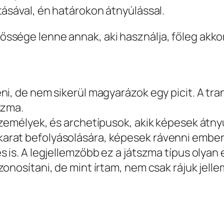
tásával, én határokon átnyúlással.
ssége lenne annak, aki használja, főleg akko
ni, de nem sikerül magyarázok egy picit. A tr
szma.
személyek, és archetípusok, akik képesek átny
arat befolyásolására, képesek rávenni ember
s is. A legjellemzőbb ez a játszma típus olyan
onosítani, de mint írtam, nem csak rájuk jelle