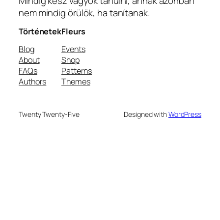
Mindig kész vagyok tanulni, annak azonban
nem mindig örülök, ha tanítanak.
Történetek
Fleurs
Blog
Events
About
Shop
FAQs
Patterns
Authors
Themes
Twenty Twenty-Five
Designed with
WordPress