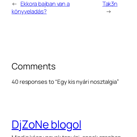
←
Ekkora bajban van a
Tak3n
könyveladás?
→
Comments
40 responses to “Egy kis nyári nosztalgia”
DjZoNe blogol