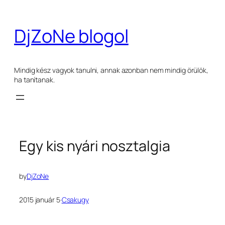
Ugrás
a
DjZoNe blogol
tartalomhoz
Mindig kész vagyok tanulni, annak azonban nem mindig örülök,
ha tanítanak.
Egy kis nyári nosztalgia
by
DjZoNe
2015 január 5
·
Csakugy