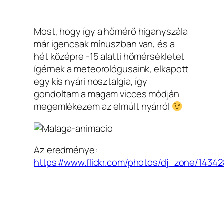
Most, hogy így a hőmérő higanyszála
már igencsak mínuszban van, és a
hét középre -15 alatti hőmérsékletet
ígérnek a meteorológusaink, elkapott
egy kis nyári nosztalgia, így
gondoltam a magam vicces módján
megemlékezem az elmúlt nyárról
Az eredménye:
https://www.flickr.com/photos/dj_zone/1434