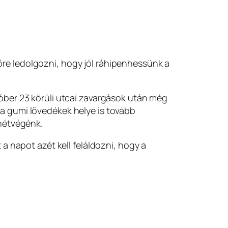
lőre ledolgozni, hogy jól ráhipenhessünk a
óber 23 körüli utcai zavargások után még
a gumi lövedékek helye is tovább
 hétvégénk.
a napot azét kell feláldozni, hogy a