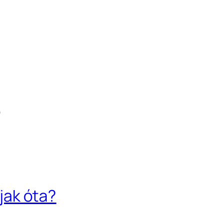
5
fjak óta?