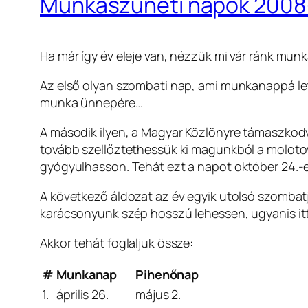
Munkaszüneti napok 2008
Ha már így év eleje van, nézzük mi vár ránk mu
Az első olyan szombati nap, ami munkanappá lett 
munka ünnepére…
A második ilyen, a Magyar Közlönyre támaszkodv
tovább szellőztethessük ki magunkból a moloto
gyógyulhasson. Tehát ezt a napot október 24.-e
A következő áldozat az év egyik utolsó szombatj
karácsonyunk szép hosszú lehessen, ugyanis it
Akkor tehát foglaljuk össze:
#
Munkanap
Pihenőnap
1.
április 26.
május 2.