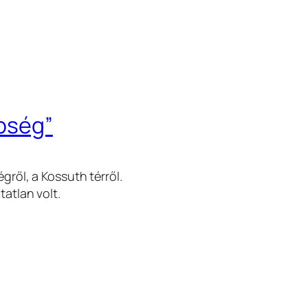
epség”
gről, a Kossuth térről.
tatlan volt.