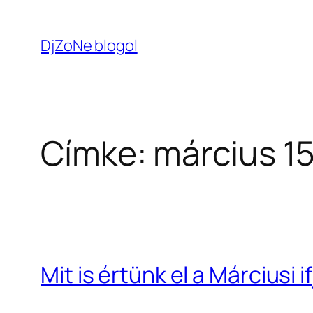
Ugrás
a
DjZoNe blogol
tartalomhoz
Címke:
március 1
Mit is értünk el a Márciusi i