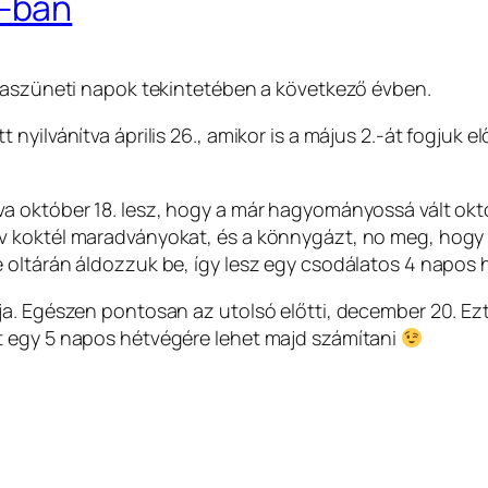
-ban
nkaszüneti napok tekintetében a következő évben.
nyilvánítva április 26., amikor is a május 2.-át fogjuk e
a október 18. lesz, hogy a már hagyományossá vált okt
v koktél maradványokat, és a könnygázt, no meg, hogy 
 oltárán áldozzuk be, így lesz egy csodálatos 4 napos
a. Egészen pontosan az utolsó előtti, december 20. Ezt 
t egy 5 napos hétvégére lehet majd számítani