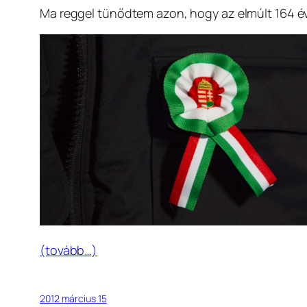
Ma reggel tünődtem azon, hogy az elmúlt 164 évbe
(tovább…)
2012 március 15