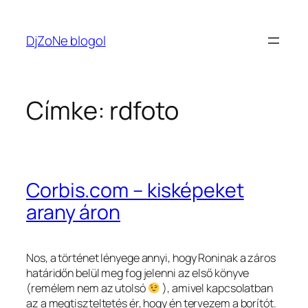
Ugrás
a
DjZoNe blogol
tartalomhoz
Címke:
rdfoto
Corbis.com – kisképeket
arany áron
Nos, a történet lényege annyi, hogy Roninak a záros
határidőn belül meg fog jelenni az első könyve
(remélem nem az utolsó
), amivel kapcsolatban
az a megtiszteltetés ér, hogy én tervezem a borítót.