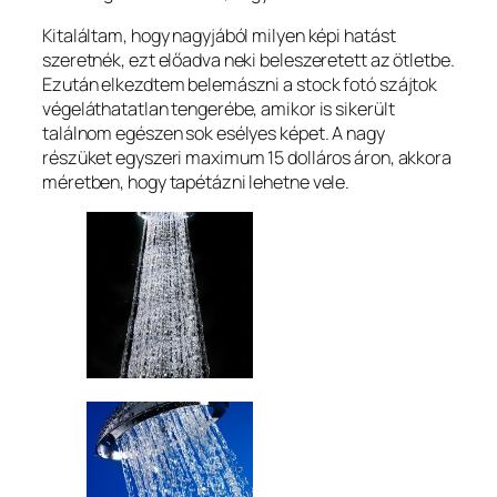
Kitaláltam, hogy nagyjából milyen képi hatást
szeretnék, ezt előadva neki beleszeretett az ötletbe.
Ezután elkezdtem belemászni a stock fotó szájtok
végeláthatatlan tengerébe, amikor is sikerült
találnom egészen sok esélyes képet. A nagy
részüket egyszeri maximum 15 dolláros áron, akkora
méretben, hogy tapétázni lehetne vele.