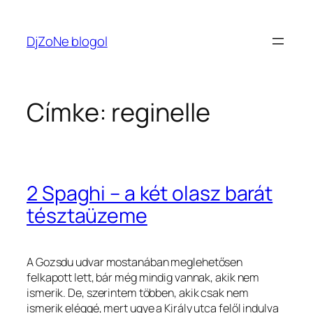
Ugrás
a
DjZoNe blogol
tartalomhoz
Címke:
reginelle
2 Spaghi – a két olasz barát
tésztaüzeme
A Gozsdu udvar mostanában meglehetősen
felkapott lett, bár még mindig vannak, akik nem
ismerik. De, szerintem többen, akik csak nem
ismerik eléggé, mert ugye a Király utca felől indulva