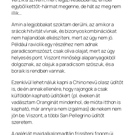
egyből kettőt-hármat megenne, de hát az meg nem
illik…
Amin a legjobbakat szoktam derülni, az amikor a
srácok hitvitát vívnak, és bizonyos kombinációkat
nem hajlandóak elkészíteni, mert az úgy nem jó.
Például raviolik egy részéhez nem adnak
paradicsomszószt, csak olíva olajat, mert az úgy
helyes és pont. Viszont minőségi alapanyagokból
dolgoznak, az olajuk a paradicsom szószuk, és a
boraik is rendben vannak.
Ezenkívül lehet náluk kapni a Chino nevű olasz üdítőt
is, de én annak ellenére, hogy rajongok a csak
külföldön kapható üdítőkért (pl. éveken át
vadásztam Oranginát mindenhol, de mióta itthon is
kapható, már annyira nem izgalmas) de nekem nem
jön be. Viszont, a többi San Pellegrino üdítőt
szeretem.
A galériát majd alkalomadtán frissíteni fogom új