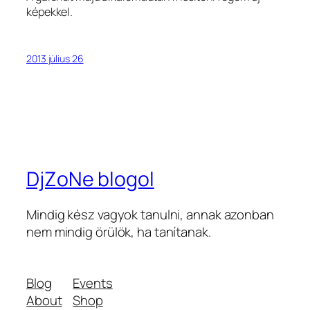
képekkel.
2013 július 26
DjZoNe blogol
Mindig kész vagyok tanulni, annak azonban
nem mindig örülök, ha tanítanak.
Blog
Events
About
Shop