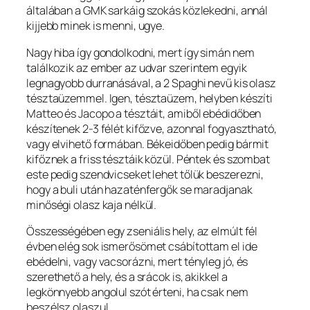
általában a GMK sarkáig szokás közlekedni, annál
kijjebb minek is menni, ugye.
Nagy hiba így gondolkodni, mert így simán nem
találkozik az ember az udvar szerintem egyik
legnagyobb durranásával, a 2 Spaghi nevű kis olasz
tésztaüzemmel. Igen, tésztaüzem, helyben készíti
Matteo és Jacopo a tésztáit, amiből ebédidőben
készítenek 2-3 félét kifőzve, azonnal fogyasztható,
vagy elvihető formában. Békeidőben pedig bármit
kifőznek a friss tésztáik közül. Péntek és szombat
este pedig szendvicseket lehet tőlük beszerezni,
hogy a buli után hazaténfergők se maradjanak
minőségi olasz kaja nélkül.
Összességében egy zseniális hely, az elmúlt fél
évben elég sok ismerősömet csábítottam el ide
ebédelni, vagy vacsorázni, mert tényleg jó, és
szerethető a hely, és a srácok is, akikkel a
legkönnyebb angolul szót érteni, ha csak nem
beszélsz olaszul.