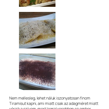
Nem mellesleg, lehet náluk iszonyatosan finom
Tiramisut kapni, ami miatt csak az adagméret miatt
vérzik a szívem, mert legszívesebben az ember