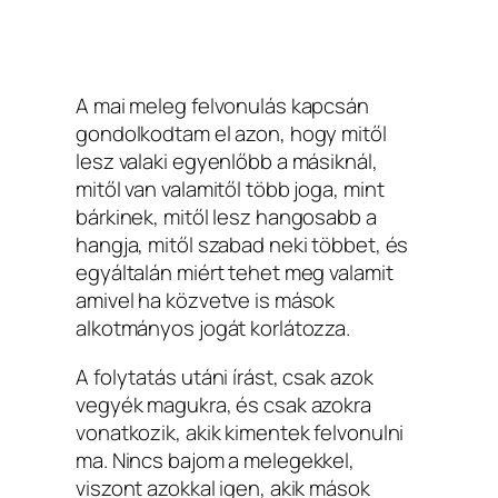
A mai meleg felvonulás kapcsán
gondolkodtam el azon, hogy mitől
lesz valaki egyenlőbb a másiknál,
mitől van valamitől több joga, mint
bárkinek, mitől lesz hangosabb a
hangja, mitől szabad neki többet, és
egyáltalán miért tehet meg valamit
amivel ha közvetve is mások
alkotmányos jogát korlátozza.
A folytatás utáni írást, csak azok
vegyék magukra, és csak azokra
vonatkozik, akik kimentek felvonulni
ma. Nincs bajom a melegekkel,
viszont azokkal igen, akik mások