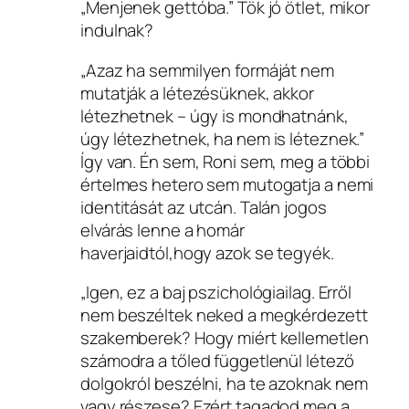
„Menjenek gettóba.” Tök jó ötlet, mikor
indulnak?
„Azaz ha semmilyen formáját nem
mutatják a létezésüknek, akkor
létezhetnek – úgy is mondhatnánk,
úgy létezhetnek, ha nem is léteznek.”
Így van. Én sem, Roni sem, meg a többi
értelmes hetero sem mutogatja a nemi
identitását az utcán. Talán jogos
elvárás lenne a homár
haverjaidtól,hogy azok se tegyék.
„Igen, ez a baj pszichológiailag. Erről
nem beszéltek neked a megkérdezett
szakemberek? Hogy miért kellemetlen
számodra a tőled függetlenül létező
dolgokról beszélni, ha te azoknak nem
vagy részese? Ezért tagadod meg a