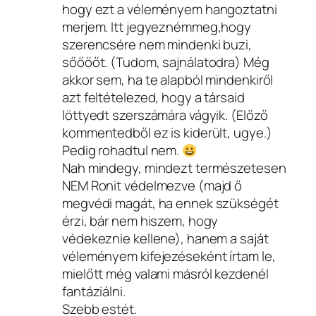
hogy ezt a véleményem hangoztatni
merjem. Itt jegyeznémmeg,hogy
szerencsére nem mindenki buzi,
sőőőőt. (Tudom, sajnálatodra) Még
akkor sem, ha te alapból mindenkiről
azt feltételezed, hogy a társaid
löttyedt szerszámára vágyik. (Előző
kommentedből ez is kiderült, ugye.)
Pedig rohadtul nem.
Nah mindegy, mindezt természetesen
NEM Ronit védelmezve (majd ő
megvédi magát, ha ennek szükségét
érzi, bár nem hiszem, hogy
védekeznie kellene), hanem a saját
véleményem kifejezéseként írtam le,
mielőtt még valami másról kezdenél
fantáziálni.
Szebb estét.