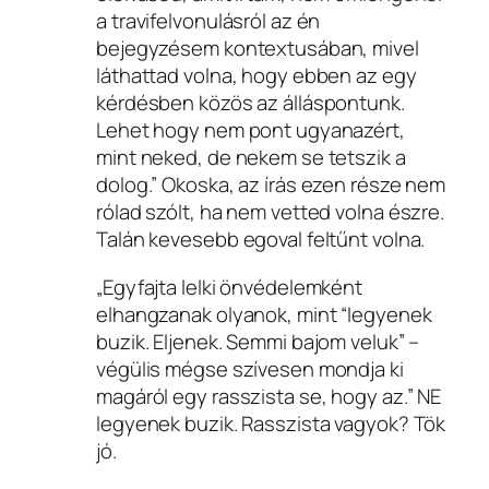
a travifelvonulásról az én
bejegyzésem kontextusában, mivel
láthattad volna, hogy ebben az egy
kérdésben közös az álláspontunk.
Lehet hogy nem pont ugyanazért,
mint neked, de nekem se tetszik a
dolog.” Okoska, az írás ezen része nem
rólad szólt, ha nem vetted volna észre.
Talán kevesebb egoval feltűnt volna.
„Egyfajta lelki önvédelemként
elhangzanak olyanok, mint “legyenek
buzik. Eljenek. Semmi bajom veluk” –
végülis mégse szívesen mondja ki
magáról egy rasszista se, hogy az.” NE
legyenek buzik. Rasszista vagyok? Tök
jó.