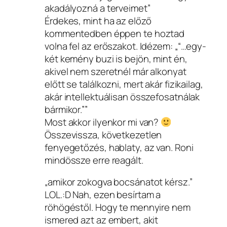
akadályozná a terveimet”
Érdekes, mint ha az előző
kommentedben éppen te hoztad
volna fel az erőszakot. Idézem: „“…egy-
két kemény buzi is bejön, mint én,
akivel nem szeretnél már alkonyat
előtt se találkozni, mert akár fizikailag,
akár intellektuálisan összefosatnálak
bármikor.””
Most akkor ilyenkor mi van?
Összevissza, következetlen
fenyegetőzés, hablaty, az van. Roni
mindössze erre reagált.
„amikor zokogva bocsánatot kérsz.”
LOL.:D Nah, ezen besírtam a
röhögéstől. Hogy te mennyire nem
ismered azt az embert, akit