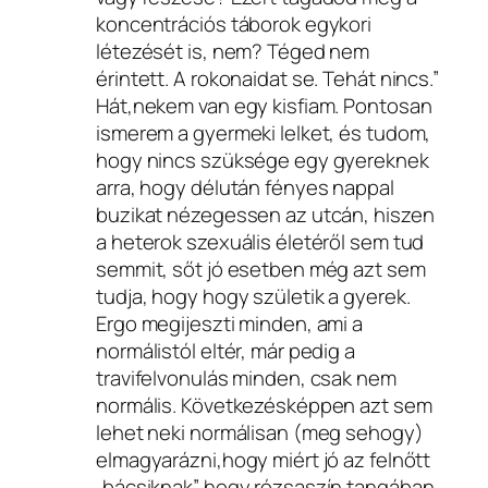
koncentrációs táborok egykori
létezését is, nem? Téged nem
érintett. A rokonaidat se. Tehát nincs.”
Hát,nekem van egy kisfiam. Pontosan
ismerem a gyermeki lelket, és tudom,
hogy nincs szüksége egy gyereknek
arra, hogy délután fényes nappal
buzikat nézegessen az utcán, hiszen
a heterok szexuális életéről sem tud
semmit, sőt jó esetben még azt sem
tudja, hogy hogy születik a gyerek.
Ergo megijeszti minden, ami a
normálistól eltér, már pedig a
travifelvonulás minden, csak nem
normális. Következésképpen azt sem
lehet neki normálisan (meg sehogy)
elmagyarázni,hogy miért jó az felnőtt
„bácsiknak” hogy rózsaszín tangában