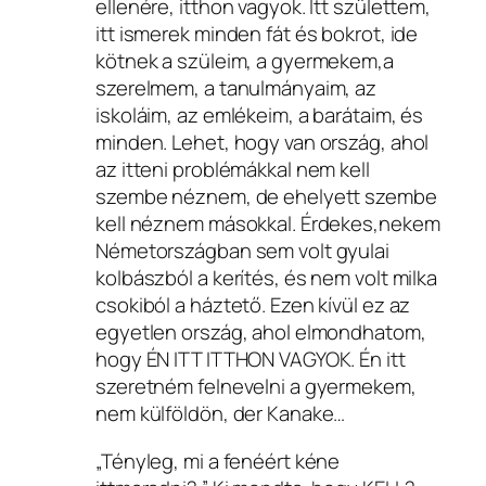
ellenére, itthon vagyok. Itt születtem,
itt ismerek minden fát és bokrot, ide
kötnek a szüleim, a gyermekem,a
szerelmem, a tanulmányaim, az
iskoláim, az emlékeim, a barátaim, és
minden. Lehet, hogy van ország, ahol
az itteni problémákkal nem kell
szembe néznem, de ehelyett szembe
kell néznem másokkal. Érdekes,nekem
Németországban sem volt gyulai
kolbászból a kerítés, és nem volt milka
csokiból a háztető. Ezen kívül ez az
egyetlen ország, ahol elmondhatom,
hogy ÉN ITT ITTHON VAGYOK. Én itt
szeretném felnevelni a gyermekem,
nem külföldön, der Kanake…
„Tényleg, mi a fenéért kéne