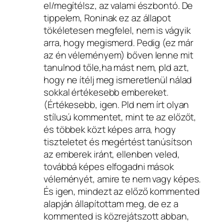
el/megítélsz, az valami észbontó. De
tippelem, Roninak ez az állapot
tökéletesen megfelel, nem is vágyik
arra, hogy megismerd. Pedig (ez már
az én véleményem) bőven lenne mit
tanulnod tőle,ha mást nem, pld azt,
hogy ne ítélj meg ismeretlenül nálad
sokkal értékesebb embereket.
(Értékesebb, igen. Pld nem írt olyan
stílusú kommentet, mint te az előzőt,
és többek közt képes arra, hogy
tiszteletet és megértést tanúsítson
az emberek iránt, ellenben veled,
továbbá képes elfogadni mások
véleményét, amire te nem vagy képes.
És igen, mindezt az előző kommented
alapján állapítottam meg, de ez a
kommented is közrejátszott abban,