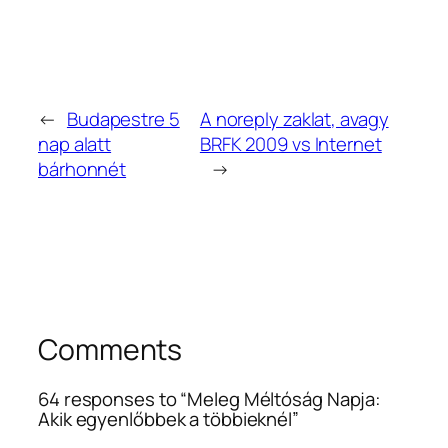
←
Budapestre 5
A noreply zaklat, avagy
nap alatt
BRFK 2009 vs Internet
bárhonnét
→
Comments
64 responses to “Meleg Méltóság Napja:
Akik egyenlőbbek a többieknél”