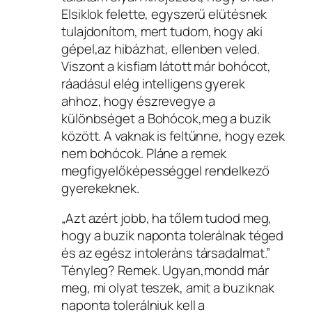
Elsiklok felette, egyszerű elütésnek
tulajdonítom, mert tudom, hogy aki
gépel,az hibázhat, ellenben veled.
Viszont a kisfiam látott már bohócot,
ráadásul elég intelligens gyerek
ahhoz, hogy észrevegye a
különbséget a Bohócok,meg a buzik
között. A vaknak is feltűnne, hogy ezek
nem bohócok. Pláne a remek
megfigyelőképességgel rendelkező
gyerekeknek.
„Azt azért jobb, ha tőlem tudod meg,
hogy a buzik naponta tolerálnak téged
és az egész intoleráns társadalmat.”
Tényleg? Remek. Ugyan,mondd már
meg, mi olyat teszek, amit a buziknak
naponta tolerálniuk kell a