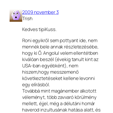
2009 november 3
Trish
Kedves tipiKuss.
Roni egyikről sem pottyant ide, nem
mennék bele annak részletezésébe,
hogy ki Ő. Angolul velem ellentétben
kiválóan beszél (évekig tanult kint az
USA-ban egyébként), nem
hiszem,hogy messzemenő
következtetéseket kellene levonni
egy elírásból.
Továbbá mint magánember alkotott
véleményt, több zavvaró körülmény
mellett, éjjel, még a délutáni homár
haverod inzultusának hatása alatt, és