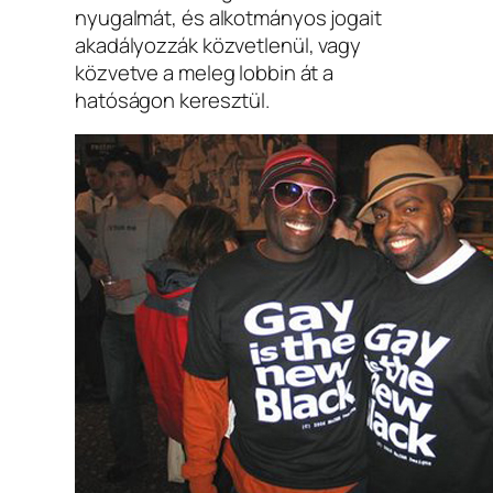
nyugalmát, és alkotmányos jogait
akadályozzák közvetlenül, vagy
közvetve a meleg lobbin át a
hatóságon keresztül.