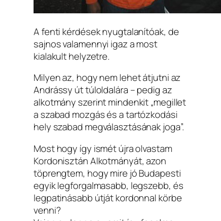
A fenti kérdések nyugtalanítóak, de
sajnos valamennyi igaz a most
kialakult helyzetre.
Milyen az, hogy nem lehet átjutni az
Andrássy út túloldalára – pedig az
alkotmány szerint mindenkit „megillet
a szabad mozgás és a tartózkodási
hely szabad megválasztásának joga”.
Most hogy így ismét újra olvastam
Kordonisztán Alkotmányát, azon
töprengtem, hogy mire jó Budapesti
egyik legforgalmasabb, legszebb, és
legpatinásabb útját kordonnal körbe
venni?