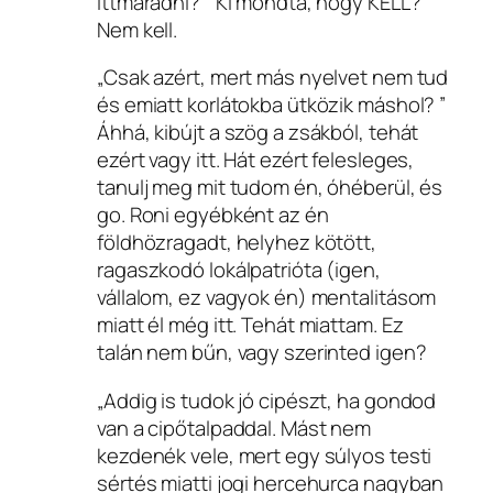
ittmaradni? ” Ki mondta, hogy KELL?
Nem kell.
„Csak azért, mert más nyelvet nem tud
és emiatt korlátokba ütközik máshol? ”
Áhhá, kibújt a szög a zsákból, tehát
ezért vagy itt. Hát ezért felesleges,
tanulj meg mit tudom én, óhéberül, és
go. Roni egyébként az én
földhözragadt, helyhez kötött,
ragaszkodó lokálpatrióta (igen,
vállalom, ez vagyok én) mentalitásom
miatt él még itt. Tehát miattam. Ez
talán nem bűn, vagy szerinted igen?
„Addig is tudok jó cipészt, ha gondod
van a cipőtalpaddal. Mást nem
kezdenék vele, mert egy súlyos testi
sértés miatti jogi hercehurca nagyban