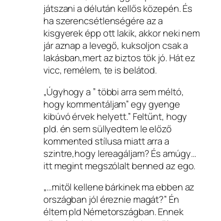
játszani a délután kellős közepén. És
ha szerencsétlenségére az a
kisgyerek épp ott lakik, akkor neki nem
jár aznap a levegő, kuksoljon csak a
lakásban,mert az biztos tök jó. Hát ez
vicc, remélem, te is belátod.
„Úgyhogy a ” többi arra sem méltó,
hogy kommentáljam” egy gyenge
kibúvó érvek helyett.” Feltűnt, hogy
pld. én sem süllyedtem le előző
kommented stílusa miatt arra a
szintre,hogy lereagáljam? És amúgy…
itt megint megszólalt benned az ego.
„…mitől kellene bárkinek ma ebben az
országban jól éreznie magát?” Én
éltem pld Németországban. Ennek