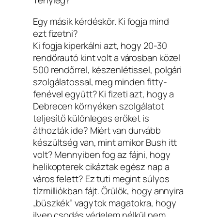
Tényleg?
Egy másik kérdéskör. Ki fogja mind
ezt fizetni?
Ki fogja kiperkálni azt, hogy 20-30
rendőrautó kint volt a városban közel
500 rendőrrel, készenlétissel, polgári
szolgálatossal, meg minden fitty-
fenével együtt? Ki fizeti azt, hogy a
Debrecen környéken szolgálatot
teljesítő különleges erőket is
áthozták ide? Miért van durvább
készültség van, mint amikor Bush itt
volt? Mennyiben fog az fájni, hogy
helikopterek cikáztak egész nap a
város felett? Ez tuti megint súlyos
tízmilliókban fájt. Örülök, hogy annyira
„büszkék” vagytok magatokra, hogy
ilyen csodás védelem nélkül nem