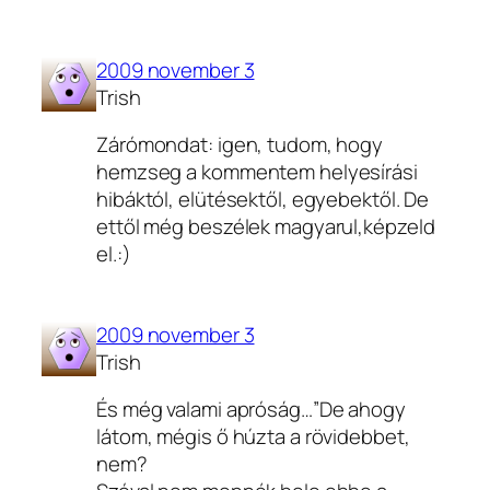
2009 november 3
Trish
Zárómondat: igen, tudom, hogy
hemzseg a kommentem helyesírási
hibáktól, elütésektől, egyebektől. De
ettől még beszélek magyarul,képzeld
el.:)
2009 november 3
Trish
És még valami apróság…”De ahogy
látom, mégis ő húzta a rövidebbet,
nem?