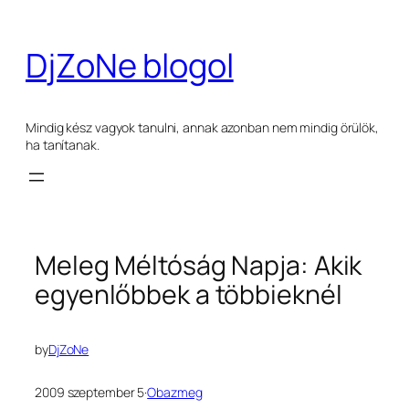
Ugrás
a
DjZoNe blogol
tartalomhoz
Mindig kész vagyok tanulni, annak azonban nem mindig örülök,
ha tanítanak.
Meleg Méltóság Napja: Akik
egyenlőbbek a többieknél
by
DjZoNe
2009 szeptember 5
·
Obazmeg