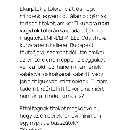
Elvárjátok a toleranciát, és hogy
mindenki egyenjogú állampolgárnak
tartson titeket, amikor TI kurvára
nem
vagytok toleránsak
, oda toljátok a
magatokat MINDENKI ELÉ. Oda ahova
kurvára nem kellene, Budapest
főutcájára, szombat délután amikor
az emberek nem éppen a seggüket
verik a földhöz, hanem mennének
valahova, csinálnának valamit, vagy
jobb dolguk van, mint nektek. Tudom,
tudom ti ráértek itt felvonulni, miért
nem ér rá mindenki más is?
Ettől fognak titeket megkedvelni,
hogy az embereknek évi minimum
egy napját elbasszátok?