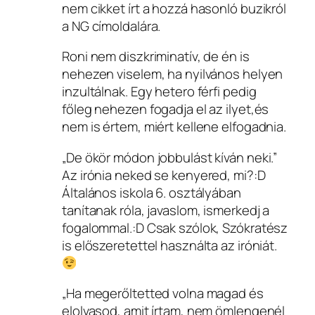
nem cikket írt a hozzá hasonló buzikról
a NG címoldalára.
Roni nem diszkriminatív, de én is
nehezen viselem, ha nyilvános helyen
inzultálnak. Egy hetero férfi pedig
főleg nehezen fogadja el az ilyet,és
nem is értem, miért kellene elfogadnia.
„De ökör módon jobbulást kíván neki.”
Az irónia neked se kenyered, mi?:D
Általános iskola 6. osztályában
tanítanak róla, javaslom, ismerkedj a
fogalommal.:D Csak szólok, Szókratész
is előszeretettel használta az iróniát.
„Ha megerőltetted volna magad és
elolvasod, amit írtam, nem ömlengenél