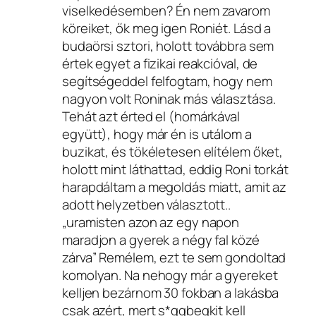
viselkedésemben? Én nem zavarom
köreiket, ők meg igen Roniét. Lásd a
budaörsi sztori, holott továbbra sem
értek egyet a fizikai reakcióval, de
segítségeddel felfogtam, hogy nem
nagyon volt Roninak más választása.
Tehát azt érted el (homárkával
együtt), hogy már én is utálom a
buzikat, és tökéletesen elítélem őket,
holott mint láthattad, eddig Roni torkát
harapdáltam a megoldás miatt, amit az
adott helyzetben választott..
„uramisten azon az egy napon
maradjon a gyerek a négy fal közé
zárva” Remélem, ezt te sem gondoltad
komolyan. Na nehogy már a gyereket
kelljen bezárnom 30 fokban a lakásba
csak azért, mert s*ggbeqkit kell