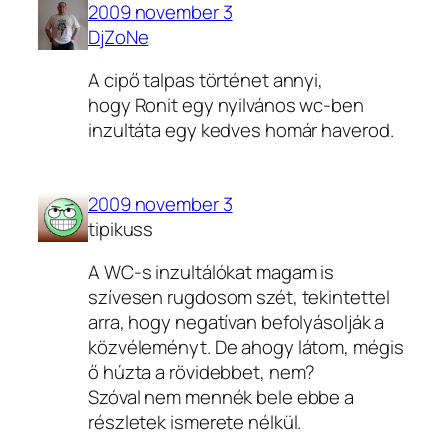
2009 november 3
DjZoNe
A cipő talpas történet annyi,
hogy Ronit egy nyilvános wc-ben
inzultáta egy kedves homár haverod.
2009 november 3
tipikuss
A WC-s inzultálókat magam is
szívesen rugdosom szét, tekintettel
arra, hogy negatívan befolyásolják a
közvéleményt. De ahogy látom, mégis
ő húzta a rövidebbet, nem?
Szóval nem mennék bele ebbe a
részletek ismerete nélkül.