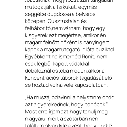
mutogatják a farkukat, egymás
seggébe dugdosva a belváros
közepén. Gusztustalan és
felháborító,nem várnám, hogy egy
kisgyerek ezt megértse, amikor én
magam felnőtt nőként is hányingert
kapok a magamutogató idióta buziktól.
Egyébként ha ismernéd Ronit, nem
csak légből kapott vádakkal
dobálóznál ostoba módon,akkor a
koncentrációs táborok tagadását elő
se hoztad volna vele kapcsolatban.
„Ha muszáj odavinni a helyszínre ondd
azt a gyerekednek, hogy bohócok.”
Most erre írjam azt,hogy tanulj meg
magyarul,mert a szótárban nem
találtam olyan kifejezést, hogy ondd?