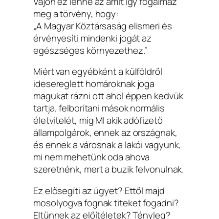
Vajon ez lenne az amit így fogalmaz
meg a törvény, hogy:
„A Magyar Köztársaság elismeri és
érvényesíti mindenki jogát az
egészséges környezethez.”
Miért van egyébként a külföldről
idesereglett homároknak joga
magukat rázni ott ahol éppen kedvük
tartja, felborítani mások normális
életvitelét, míg MI akik adófizető
állampolgárok, ennek az országnak,
és ennek a városnak a lakói vagyunk,
mi nem mehetünk oda ahova
szeretnénk, mert a buzik felvonulnak.
Ez elősegíti az ügyet? Ettől majd
mosolyogva fognak titeket fogadni?
Eltűnnek az előítéletek? Tényleg?