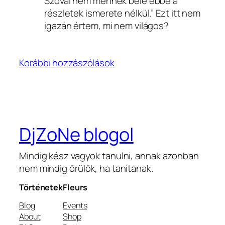
Szóval nem mennék bele ebbe a
részletek ismerete nélkül.” Ezt itt nem
igazán értem, mi nem világos?
Korábbi hozzászólások
DjZoNe blogol
Mindig kész vagyok tanulni, annak azonban
nem mindig örülök, ha tanítanak.
Történetek
Fleurs
Blog
Events
About
Shop