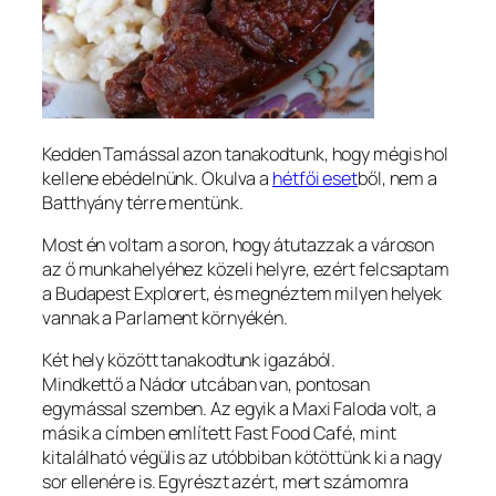
Kedden Tamással azon tanakodtunk, hogy mégis hol
kellene ebédelnünk. Okulva a
hétfői eset
ből, nem a
Batthyány térre mentünk.
Most én voltam a soron, hogy átutazzak a városon
az ő munkahelyéhez közeli helyre, ezért felcsaptam
a Budapest Explorert, és megnéztem milyen helyek
vannak a Parlament környékén.
Két hely között tanakodtunk igazából.
Mindkettő a Nádor utcában van, pontosan
egymással szemben. Az egyik a Maxi Faloda volt, a
másik a címben említett Fast Food Café, mint
kitalálható végülis az utóbbiban kötöttünk ki a nagy
sor ellenére is. Egyrészt azért, mert számomra