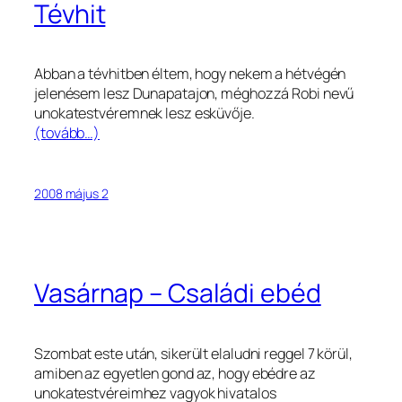
Tévhit
Abban a tévhitben éltem, hogy nekem a hétvégén
jelenésem lesz Dunapatajon, méghozzá Robi nevű
unokatestvéremnek lesz esküvője.
(tovább…)
2008 május 2
Vasárnap – Családi ebéd
Szombat este után, sikerült elaludni reggel 7 körül,
amiben az egyetlen gond az, hogy ebédre az
unokatestvéreimhez vagyok hivatalos