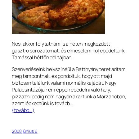
Nos, akkor folytatnám is a héten megkezdett
gasztro sorozatomat, és elmesélem hol ebédeltünk
Tamással hétfőn dél tájban.
Szenvedéseink helyszínéül a Batthyány teret adtam
meg támpontnak, és gondoltuk, hogy ott majd
biztosan találunk valami normális kajádát. Nagy
Palacsintázója nem éppen ebédelni való hely,
pizzázni pedig nem nagyon akartunk a Marzanoban,
azért lépkedtünk is tovább…
(tovább…)
2008 június 6