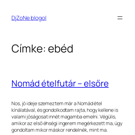
Ugrás
a
DjZoNe blogol
tartalomhoz
Címke:
ebéd
Nomád ételfutár – elsőre
Nos, jó ideje szemeztem már a Nomád étel
kínálatával, és gondolkodtam rajta, hogy kellene is
valami jóságosat innét magamba emelni. Végülis,
amikor az első éhségi ingerem megérkezett ma, úgy
gondoltam mikor máskor rendelnék, mint ma.