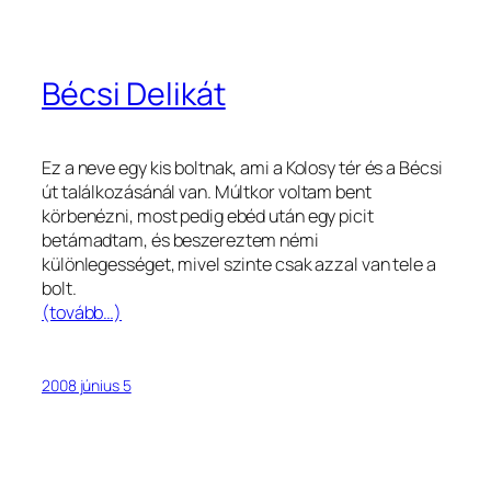
Bécsi Delikát
Ez a neve egy kis boltnak, ami a Kolosy tér és a Bécsi
út találkozásánál van. Múltkor voltam bent
körbenézni, most pedig ebéd után egy picit
betámadtam, és beszereztem némi
különlegességet, mivel szinte csak azzal van tele a
bolt.
(tovább…)
2008 június 5