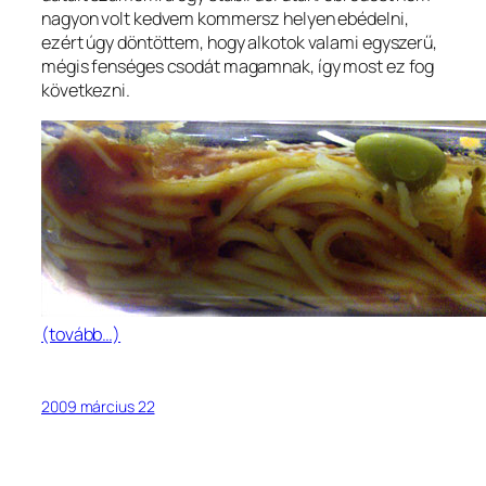
nagyon volt kedvem kommersz helyen ebédelni,
ezért úgy döntöttem, hogy alkotok valami egyszerű,
mégis fenséges csodát magamnak, így most ez fog
következni.
(tovább…)
2009 március 22