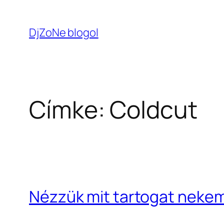
Ugrás
a
DjZoNe blogol
tartalomhoz
Címke:
Coldcut
Nézzük mit tartogat nekem