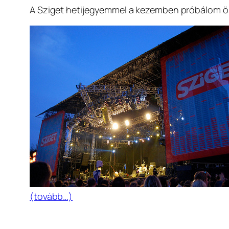
A Sziget hetijegyemmel a kezemben próbálom öss
(tovább…)