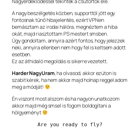
Nagyérdeklődéssel tekintek a csütörtök elé.
A nagy beszélgetés közben, supporttól jött egy
fontosnak tűnő hibajelentés, ezért VPNen
bemásztam az irodai hálóra, megnéztem a hiba
okát, majd riasztottam PS mestert smsben.
Úgy gondoltam, annyira azért fontos, hogy jelezzek
neki, annyira ellenben nem hogy fel is keltsem adott
esetben.
Ez az áthidaló megoldás is sikerre vezetett.
Harder NagyUram
, ha olvasod, akkor ezúton is
szabit kérek, ha nem akkor majd holnap reggel adom
meg a módját!
Én viszont most alszom és ha nagyon unatkozom
akkor majd még smsel is fogom boldogítani a
hölgyeményt
Are you ready to fly?