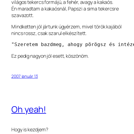
világos tekercs formájú, a fehér, avagy a kakaós.
Én maradtam a kakaósnál, Papszi a sima tekercsre
szavazott.
Mindketten jól jártunk úgyérzem, mivel török kajából
nincs rossz, csak szarul elkészített.
"Szeretem bazdmeg, ahogy pörögsz és intéz
Ez pedig nagyon jól esett, köszönöm.
2007 január 13
Oh yeah!
Hogy is kezdjem?