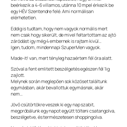
beérkezik a 4-6 villamos, utánna 10 mpel érkezik be
egy HÉV Szentendre felé. Ami normálisan
elérhetetlen.
Eddig is tudtam, hogy nem vagyok normális mert
nem csak hogy sikerült, de mivel feltartottam az ajtó
záródást igy még 4 embernek is rajtam kivül…
Igen, tudom, mindennapi SzuperMen vagyok.
Made-it! van, mert tényleg hazaértem fél óra alatt.
Szóval a fent emlitett beszélgetés egészen fél 1ig
zajlott.
Melynek során meglepően sok közöset találtunk
egymásban, akár bevallottuk egymásnak, akár
nem…
Jövő csütörtökre veszek ki egy nap szabit,
megpróbálunk egy napot együtt tölteni csatangolva,
beszélgetve, és természetesen shoppingolva.