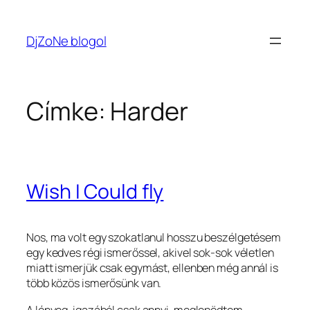
Ugrás
a
DjZoNe blogol
tartalomhoz
Címke:
Harder
Wish I Could fly
Nos, ma volt egy szokatlanul hosszu beszélgetésem
egy kedves régi ismerőssel, akivel sok-sok véletlen
miatt ismerjük csak egymást, ellenben még annál is
több közös ismerősünk van.
A lényeg, igazából csak annyi, meglepödtem