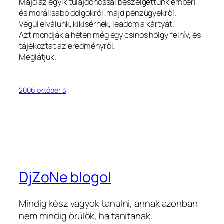
Majd az egyik tulajdonossal beszélgettünk emberi
és morálisabb dolgokról, majd pénzügyekről.
Végül elválunk, kikísérnek, leadom a kártyát.
Azt mondják a héten még egy csinos hölgy felhív, és
tájékoztat az eredményről.
Meglátjuk.
2006 október 3
DjZoNe blogol
Mindig kész vagyok tanulni, annak azonban
nem mindig örülök, ha tanítanak.