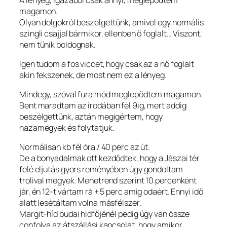
magamon.
Olyan dolgokról beszélgettünk, amivel egy normális
szingli csajjal bármikor, ellenben ő foglalt… Viszont,
nem tűnik boldognak.
Igen tudom a fos viccet, hogy csak az a nő foglalt
akin fekszenek, de most nem ez a lényeg.
Mindegy, szóval fura mód meglepödtem magamon.
Bent maradtam az irodában fél 9ig, mert addig
beszélgettünk, aztán megigértem, hogy
hazamegyek és folytatjuk.
Normálisan kb fél óra / 40 perc az út.
De a bonyadalmak ott kezdődtek, hogy a Jászai tér
felé eljutás gyors reményében úgy gondoltam
trolival megyek. Menetrend szerint 10 percenként
jár, én 12-t vártam rá + 5 perc amig odaért. Ennyi idő
alatt lesétáltam volna másfélszer.
Margit-híd budai hidfőjénél pedig úgy van össze
confolva az átszállási kapcsolat, hogy amikor