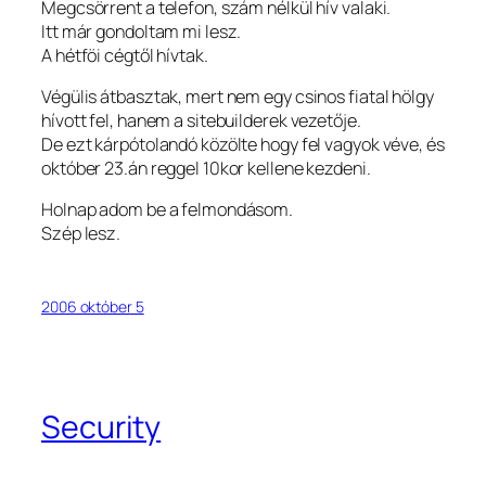
Megcsörrent a telefon, szám nélkül hív valaki.
Itt már gondoltam mi lesz.
A hétföi cégtől hívtak.
Végülis átbasztak, mert nem egy csinos fiatal hölgy
hívott fel, hanem a sitebuilderek vezetője.
De ezt kárpótolandó közölte hogy fel vagyok véve, és
október 23.án reggel 10kor kellene kezdeni.
Holnap adom be a felmondásom.
Szép lesz.
2006 október 5
Security