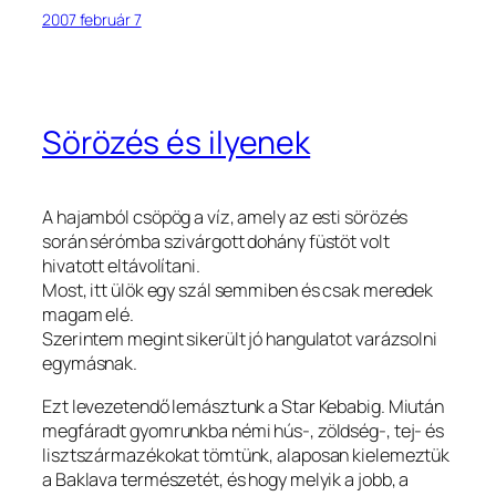
2007 február 7
Sörözés és ilyenek
A hajamból csöpög a víz, amely az esti sörözés
során sérómba szivárgott dohány füstöt volt
hivatott eltávolítani.
Most, itt ülök egy szál semmiben és csak meredek
magam elé.
Szerintem megint sikerült jó hangulatot varázsolni
egymásnak.
Ezt levezetendő lemásztunk a Star Kebabig. Miután
megfáradt gyomrunkba némi hús-, zöldség-, tej- és
lisztszármazékokat tömtünk, alaposan kielemeztük
a Baklava természetét, és hogy melyik a jobb, a