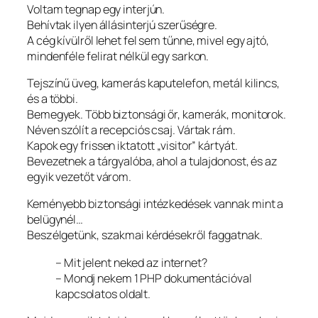
Voltam tegnap egy interjún.
Behívtak ilyen állásinterjú szerűségre.
A cég kívülről lehet fel sem tűnne, mivel egy ajtó,
mindenféle felirat nélkül egy sarkon.
Tejszínű üveg, kamerás kaputelefon, metál kilincs,
és a többi.
Bemegyek. Több biztonsági őr, kamerák, monitorok.
Néven szólít a recepciós csaj. Vártak rám.
Kapok egy frissen iktatott „visitor” kártyát.
Bevezetnek a tárgyalóba, ahol a tulajdonost, és az
egyik vezetőt várom.
Keményebb biztonsági intézkedések vannak mint a
belügynél…
Beszélgetünk, szakmai kérdésekről faggatnak.
– Mit jelent neked az internet?
– Mondj nekem 1 PHP dokumentációval
kapcsolatos oldalt.