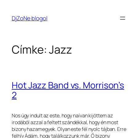
Ugrás
a
DjZoNe blogol
tartalomhoz
Címke:
Jazz
Hot Jazz Band vs. Morrison’s
2
Nos úgy indult az este, hogy naívan kijöttem az
irodából azzal a feltett szándékkal, hogy én most
bizony hazamegyek. Olyan este fél nyolc tájban. Erre
felhív Ádám, hogy találkozzunk már. Ő bizony