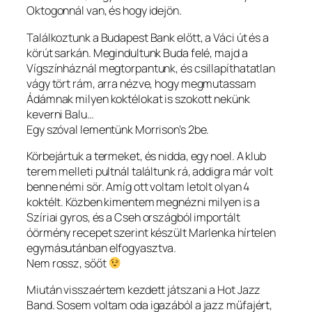
Oktogonnál van, és hogy idejön.
Találkoztunk a Budapest Bank előtt, a Váci út és a
körút sarkán. Megindultunk Buda felé, majd a
Vígszínháznál megtorpantunk, és csillapíthatatlan
vágy tört rám, arra nézve, hogy megmutassam
Ádámnak milyen koktélokat is szokott nekünk
keverni Balu…
Egy szóval lementünk Morrison’s 2be.
Körbejártuk a termeket, és nidda, egy noel. A klub
terem melleti pultnál találtunk rá, addigra már volt
benne némi sör. Amíg ott voltam letolt olyan 4
koktélt. Közben kimentem megnézni milyen is a
Szíriai gyros, és a Cseh országból importált
óörmény recepet szerint készült Marlenka hírtelen
egymásutánban elfogyasztva.
Nem rossz, sőőt
Miután visszaértem kezdett játszani a Hot Jazz
Band. Sosem voltam oda igazából a jazz műfajért,