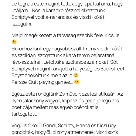
de tegnap este megint tettek egy lapáttal arra, hogy
utáljam… Nos, a karaoke résznél elkezdtünk
Schiptyvel vodka-narancsot és viszki-kólát
iszogatni.
Majd, megérkezett a társaság szebbik fele, Kicsi is
Ekkor hoztunk egy nagyobb szállítmány viszki-kólát,
és szolidan iszogattunk a kara terem bejáratánál
lévő asztalnál. Letoltuk a szokásos számokat. Sőt
Schiptyvel megint ránkjött a hülyeség, és Backstreet
Boyst énekeltünk, mert az jó
Persze, Quit playing games…
Egész este röhögtünk Zs műsorvezetési stílusán. Az
ilyen „alacsony vagyok, kopasz és geci” jellegű ars
poeticája mellett más egyéb poénokat is
tartogatott.
Végülis 2 körül Gandi, Schipty, Hanna és Kicsi úgy
gondolták, hogy ők bizony átmennének Morrison’s