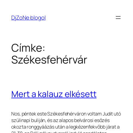
Ugrás
a
DjZoNe blogol
tartalomhoz
Címke:
Székesfehérvár
Mert a kalauz elkésett
Nos, péntek este Székesfehérváron voltam Judit utó
szülinapi buliján, és az alapos belvárosi esőzés
okozta ronggyáázás után a legkézenfekvőbb járat a