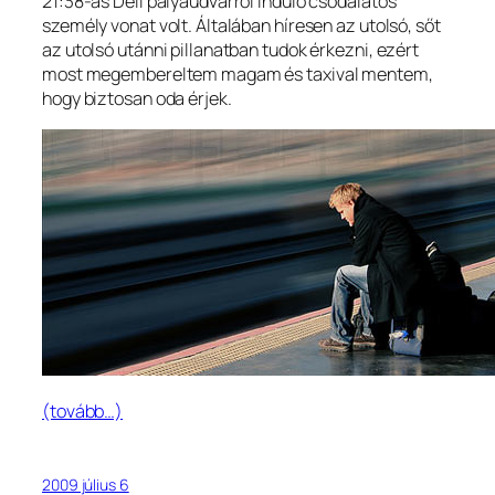
21:38-as Déli pályaudvarról induló csodálatos
személy vonat volt. Általában híresen az utolsó, sőt
az utolsó utánni pillanatban tudok érkezni, ezért
most megembereltem magam és taxival mentem,
hogy biztosan oda érjek.
(tovább…)
2009 július 6