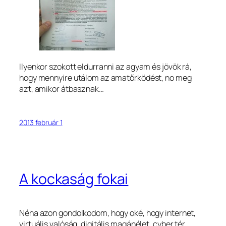
Ilyenkor szokott eldurranni az agyam és jövök rá,
hogy mennyire utálom az amatőrködést, no meg
azt, amikor átbasznak…
2013 február 1
A kockaság fokai
Néha azon gondolkodom, hogy oké, hogy internet,
virtuális valóság, digitális magánélet, cyber tér,