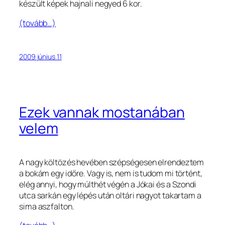
készült képek hajnali negyed 6 kor.
(tovább…)
2009 június 11
Ezek vannak mostanában
velem
A nagy költözés hevében szépségesen elrendeztem
a bokám egy időre. Vagy is, nem is tudom mi történt,
elég annyi, hogy múlthét végén a Jókai és a Szondi
utca sarkán egy lépés után oltári nagyot takartam a
sima aszfalton.