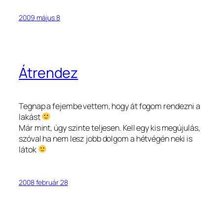
2009 május 8
Átrendez
Tegnap a fejembe vettem, hogy át fogom rendezni a
lakást
Már mint, úgy szinte teljesen. Kell egy kis megújulás,
szóval ha nem lesz jobb dolgom a hétvégén neki is
látok
2008 február 28