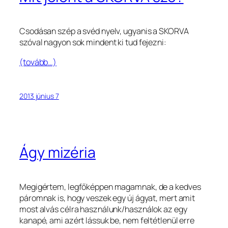
Csodásan szép a svéd nyelv, ugyanis a SKORVA
szóval nagyon sok mindent ki tud fejezni:
(tovább…)
2013 június 7
Ágy mizéria
Megigértem, legfőképpen magamnak, de a kedves
páromnak is, hogy veszek egy új ágyat, mert amit
most alvás célra használunk/használok az egy
kanapé, ami azért lássuk be, nem feltétlenül erre