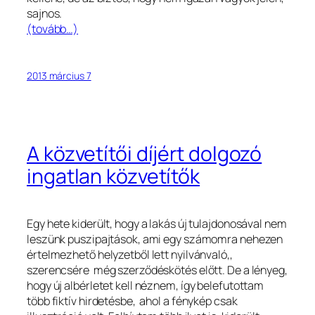
sajnos.
(tovább…)
2013 március 7
A közvetítői díjért dolgozó
ingatlan közvetítők
Egy hete kiderült, hogy a lakás új tulajdonosával nem
leszünk puszipajtások, ami egy számomra nehezen
értelmezhető helyzetből lett nyilvánvaló,,
szerencsére még szerződéskötés előtt. De a lényeg,
hogy új albérletet kell néznem, így belefutottam
több fiktív hirdetésbe, ahol a fénykép csak