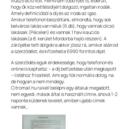
illusztráció volt. Felhívtam több ilyet is, kiderült,
hogy ők közvetítésidíjért dolgozó, ingatlan irodák.
Amely definícióból a díj és az iroda az igaz.
Amikor telefonon beszéltünk, elmondta, hogy sok
belvárosi lakás van náluk (6 db), hogy vannak olcsó
lakásaik (Pécelen) és vannak 1 havi kauciós
lakásaik(a 8. kerület Mordorba hajló részein). A
zárójelbe tett dolgokra akkor jössz rá, amikor aláírod
a szerződést, és kifizeted a 6990 forintos dijat.
A szerződés egyik érdekessége, hogy telefonon és
online is kaphatsz – a díj befizetése után megkapott
– listához frissitést. Ami egy tök normális dolog, na
de hogyan a nem mindegy.
Citromail.hu ra kell belépni egy általuk megadott,
nem egyedi, mások által is használt címre, ahová 1-2
naponta küldenek levelet, amiben újabb címek
vannak…