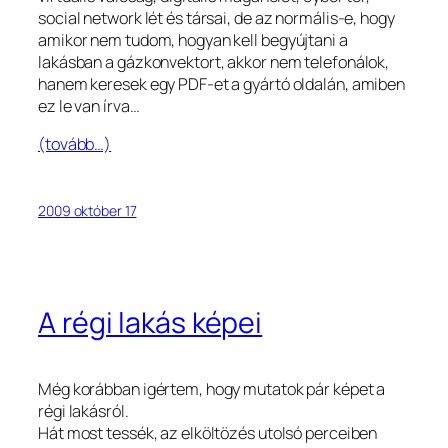
social network lét és társai, de az normális-e, hogy
amikor nem tudom, hogyan kell begyújtani a
lakásban a gázkonvektort, akkor nem telefonálok,
hanem keresek egy PDF-et a gyártó oldalán, amiben
ez le van írva…
(tovább…)
2009 október 17
A régi lakás képei
Még korábban igértem, hogy mutatok pár képet a
régi lakásról.
Hát most tessék, az elköltözés utolsó perceiben