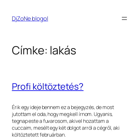
Ugrás
a
DjZoNe blogol
tartalomhoz
Címke:
lakás
Profi költöztetés?
Érik egy ideje bennem ez a bejegyzés, de most
jutottam el oda, hogy meg kell írnom. Ugyanis,
tegnap este a fuvarosom, akivel hozattam a
cuccaim, mesélt egy két dolgot arról a cégről, aki
költöztetett februárban.