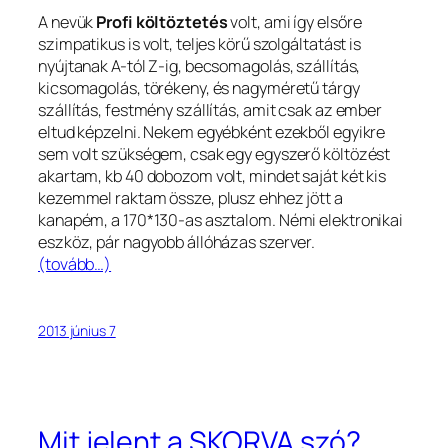
A nevük
Profi költöztetés
volt, ami így elsőre
szimpatikus is volt, teljes körű szolgáltatást is
nyújtanak A-tól Z-ig, becsomagolás, szállítás,
kicsomagolás, törékeny, és nagyméretű tárgy
szállítás, festmény szállítás, amit csak az ember
eltud képzelni. Nekem egyébként ezekből egyikre
sem volt szükségem, csak egy egyszerő költözést
akartam, kb 40 dobozom volt, mindet saját két kis
kezemmel raktam össze, plusz ehhez jött a
kanapém, a 170*130-as asztalom. Némi elektronikai
eszköz, pár nagyobb állóházas szerver.
(tovább…)
2013 június 7
Mit jelent a SKORVA szó?