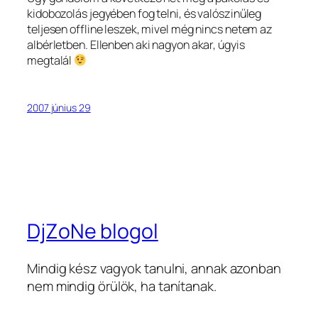
kidobozolás jegyében fog telni, és valószinűleg
teljesen offline leszek, mivel még nincs netem az
albérletben. Ellenben aki nagyon akar, úgyis
megtalál
2007 június 29
DjZoNe blogol
Mindig kész vagyok tanulni, annak azonban
nem mindig örülök, ha tanítanak.