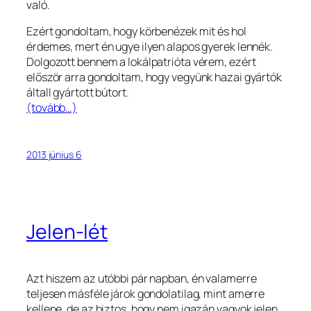
való.
Ezért gondoltam, hogy körbenézek mit és hol
érdemes, mert én ugye ilyen alapos gyerek lennék.
Dolgozott bennem a lokálpatrióta vérem, ezért
először arra gondoltam, hogy vegyünk hazai gyártók
általl gyártott bútort.
(tovább…)
2013 június 6
Jelen-lét
Azt hiszem az utóbbi pár napban, én valamerre
teljesen másféle járok gondolatilag, mint amerre
kellene, de az biztos, hogy nem igazán vagyok jelen,