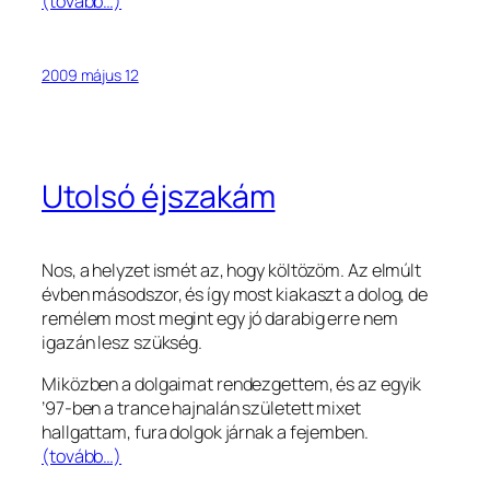
(tovább…)
2009 május 12
Utolsó éjszakám
Nos, a helyzet ismét az, hogy költözöm. Az elmúlt
évben másodszor, és így most kiakaszt a dolog, de
remélem most megint egy jó darabig erre nem
igazán lesz szükség.
Miközben a dolgaimat rendezgettem, és az egyik
’97-ben a trance hajnalán született mixet
hallgattam, fura dolgok járnak a fejemben.
(tovább…)