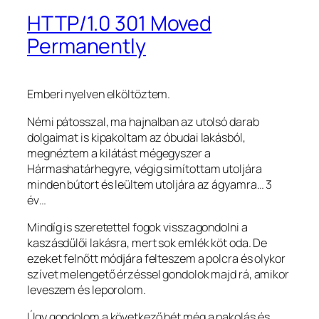
HTTP/1.0 301 Moved
Permanently
Emberi nyelven elköltöztem.
Némi pátosszal, ma hajnalban az utolsó darab
dolgaimat is kipakoltam az óbudai lakásból,
megnéztem a kilátást mégegyszer a
Hármashatárhegyre, végig simítottam utoljára
minden bútort és leültem utoljára az ágyamra… 3
év…
Mindíg is szeretettel fogok visszagondolni a
kaszásdűlői lakásra, mert sok emlék köt oda. De
ezeket felnőtt módjára felteszem a polcra és olykor
szívet melengető érzéssel gondolok majd rá, amikor
leveszem és leporolom.
Úgy gondolom a következő hét még a pakolás és