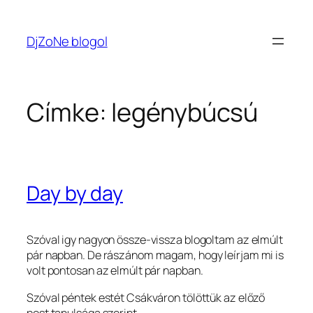
Ugrás
a
DjZoNe blogol
tartalomhoz
Címke:
legénybúcsú
Day by day
Szóval igy nagyon össze-vissza blogoltam az elmúlt
pár napban. De rászánom magam, hogy leírjam mi is
volt pontosan az elmúlt pár napban.
Szóval péntek estét Csákváron tölöttük az előző
post tanulsága szerint.