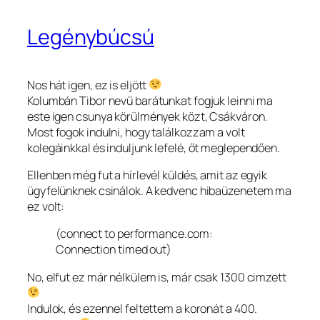
Legénybúcsú
Nos hát igen, ez is eljött
Kolumbán Tibor nevű barátunkat fogjuk leinni ma
este igen csunya körülmények közt, Csákváron.
Most fogok indulni, hogy találkozzam a volt
kolegáinkkal és induljunk lefelé, őt meglependően.
Ellenben még fut a hírlevél küldés, amit az egyik
ügyfelünknek csinálok. A kedvenc hibaüzenetem ma
ez volt:
(connect to performance.com:
Connection timed out)
No, elfut ez már nélkülem is, már csak 1300 cimzett
Indulok, és ezennel feltettem a koronát a 400.