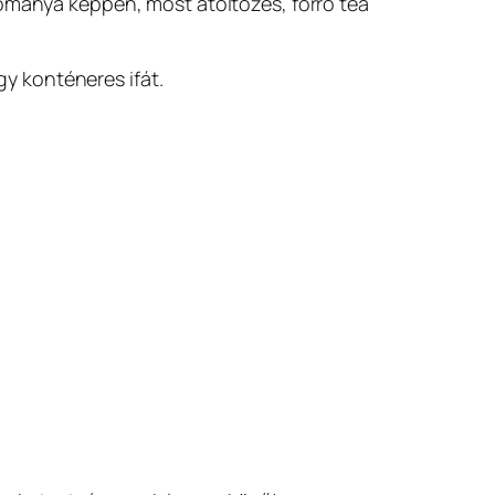
yománya képpen, most átöltözés, forró tea
y konténeres ifát.