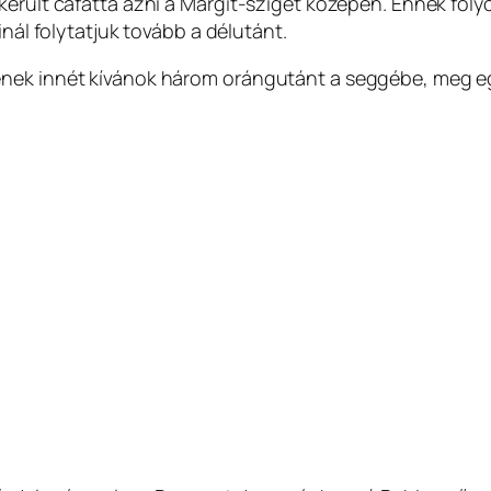
került cafattá ázni a Margit-sziget közepén. Ennek fol
inál folytatjuk tovább a délutánt.
ének innét kívánok három orángutánt a seggébe, meg eg