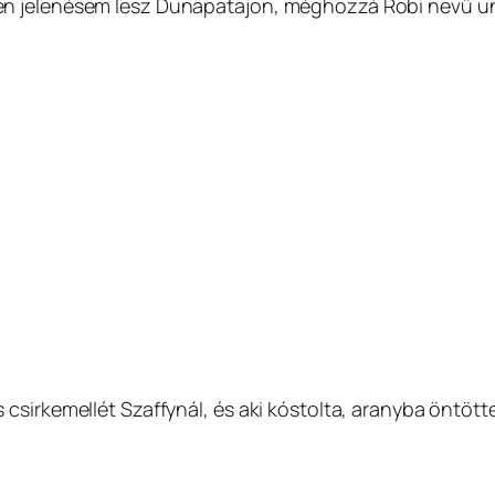
én jelenésem lesz Dunapatajon, méghozzá Robi nevű u
sirkemellét Szaffynál, és aki kóstolta, aranyba öntötte