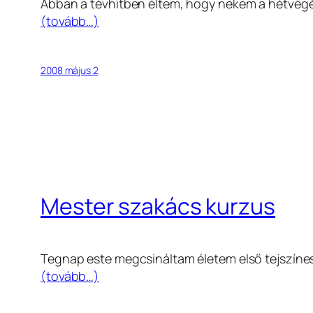
Abban a tévhitben éltem, hogy nekem a hétvég
(tovább…)
2008 május 2
Mester szakács kurzus
Tegnap este megcsináltam életem első tejszínes c
(tovább…)