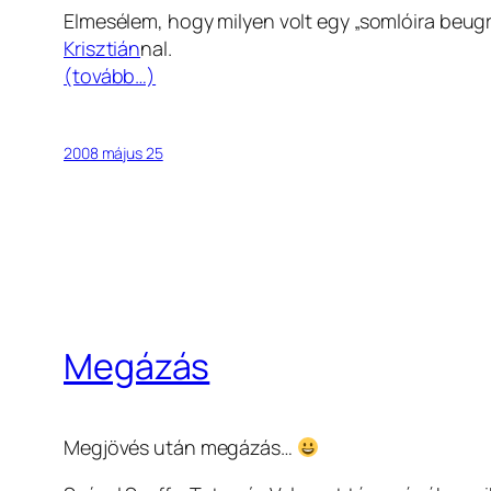
Elmesélem, hogy milyen volt egy „somlóira beugra
Krisztián
nal.
(tovább…)
2008 május 25
Megázás
Megjövés után megázás…