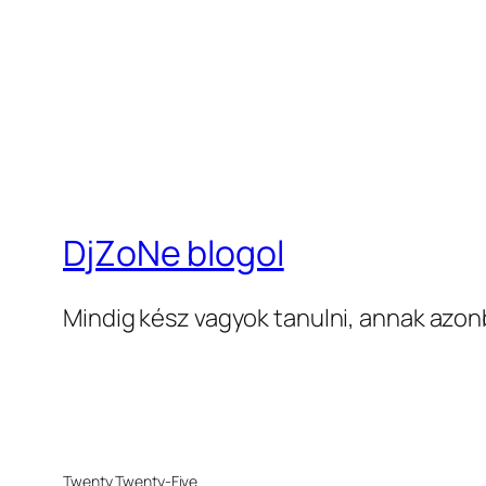
DjZoNe blogol
Mindig kész vagyok tanulni, annak azon
Twenty Twenty-Five