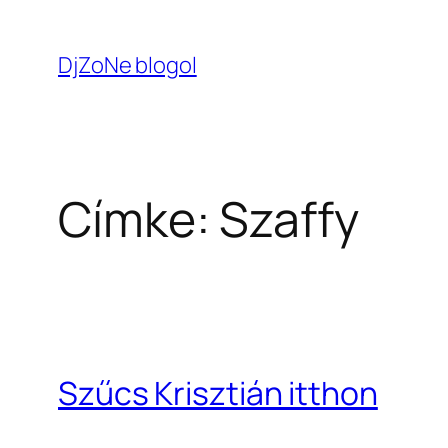
Ugrás
a
DjZoNe blogol
tartalomhoz
Címke:
Szaffy
Szűcs Krisztián itthon