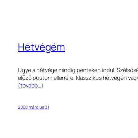
Hétvégém
Ugye a hétvége mindig pénteken indul. Szélső
előző postom ellenére, klasszikus hétvégén vagy
(tovább…)
2008 március 31