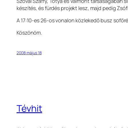
Szóval Szaffy, Totya és Valmont társaságában si
készítés, és fürdés projekt lesz, majd pedig Zsóf
A 17:10-es 26-os vonalon közlekedő busz sofőr
Köszönöm.
2008 május 18
Tévhit