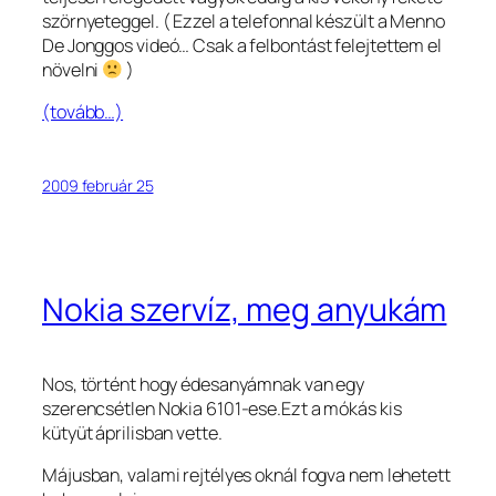
szörnyeteggel. ( Ezzel a telefonnal készült a Menno
De Jonggos videó… Csak a felbontást felejtettem el
növelni
)
(tovább…)
2009 február 25
Nokia szervíz, meg anyukám
Nos, történt hogy édesanyámnak van egy
szerencsétlen Nokia 6101-ese.Ezt a mókás kis
kütyüt áprilisban vette.
Májusban, valami rejtélyes oknál fogva nem lehetett