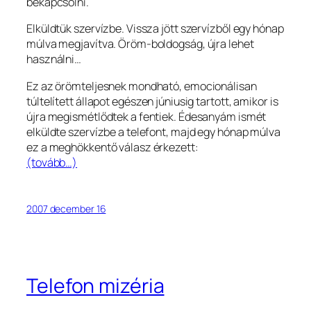
bekapcsolni.
Elküldtük szervízbe. Vissza jött szervízből egy hónap
múlva megjavítva. Öröm-boldogság, újra lehet
használni…
Ez az örömteljesnek mondható, emocionálisan
túltelített állapot egészen júniusig tartott, amikor is
újra megismétlődtek a fentiek. Édesanyám ismét
elküldte szervízbe a telefont, majd egy hónap múlva
ez a meghökkentő válasz érkezett:
(tovább…)
2007 december 16
Telefon mizéria