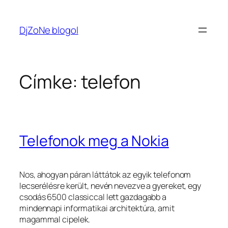
Ugrás
a
DjZoNe blogol
tartalomhoz
Címke:
telefon
Telefonok meg a Nokia
Nos, ahogyan páran láttátok az egyik telefonom
lecserélésre került, nevén nevezve a gyereket, egy
csodás 6500 classiccal lett gazdagabb a
mindennapi informatikai architektúra, amit
magammal cipelek.