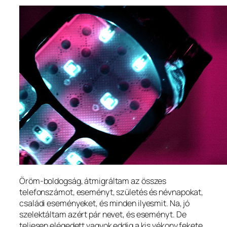
Öröm-boldogság, átmigráltam az összes
telefonszámot, eseményt, születés és névnapokat,
családi eseményeket, és minden ilyesmit. Na, jó
szelektáltam azért pár nevet, és eseményt. De
teljesen elégedett vagyok eddig a kis vékony fekete