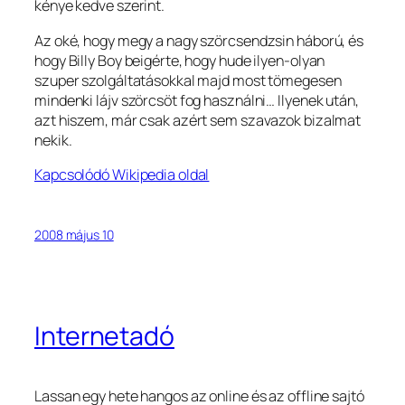
kénye kedve szerint.
Az oké, hogy megy a nagy szörcsendzsin háború, és
hogy Billy Boy beigérte, hogy hude ilyen-olyan
szuper szolgáltatásokkal majd most tömegesen
mindenki lájv szörcsöt fog használni… Ilyenek után,
azt hiszem, már csak azért sem szavazok bizalmat
nekik.
Kapcsolódó Wikipedia oldal
2008 május 10
Internetadó
Lassan egy hete hangos az online és az offline sajtó