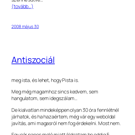
(tovább…)
2008 május 30
Antiszociál
meg ista, és lehet, hogy Pista is.
Meg még magamhoz sincs kedvem, sem
hangulatom, sem idegszálam…
De kialvatlan mindeképpen olyan 30 óra fennlétnél
járhatok, és ha hazaértem, még vár egy weboldal
javítás, ami magasról nem fog érdekelni. Most nem.
Egy pár napos meló miatt áldoztam be eddig 5