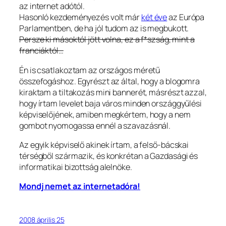
az internet adótól.
Hasonló kezdeményezés volt már
két éve
az Európa
Parlamentben, de ha jól tudom az is megbukott.
Persze ki másoktól jött volna, ez a f*szság, mint a
franciáktól…
Én is csatlakoztam az országos méretű
összefogáshoz. Egyrészt az által, hogy a blogomra
kiraktam a tiltakozás mini bannerét, másrészt azzal,
hogy írtam levelet baja város minden országgyűlési
képviselőjének, amiben megkértem, hogy a nem
gombot nyomogassa ennél a szavazásnál.
Az egyik képviselő akinek írtam, a felső-bácskai
térségből származik, és konkrétan a Gazdasági és
informatikai bizottság alelnöke.
Mondj nemet az internetadóra!
2008 április 25