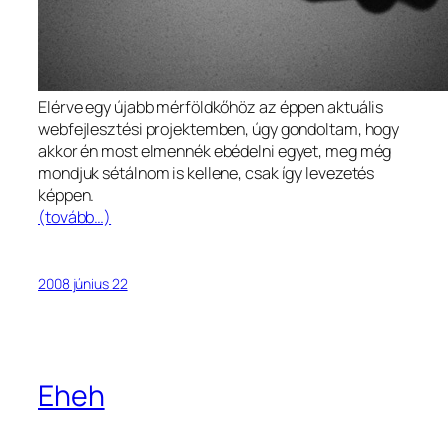
Elérve egy újabb mérföldkőhöz az éppen aktuális
webfejlesztési projektemben, úgy gondoltam, hogy
akkor én most elmennék ebédelni egyet, meg még
mondjuk sétálnom is kellene, csak így levezetés
képpen.
(tovább…)
2008 június 22
Eheh