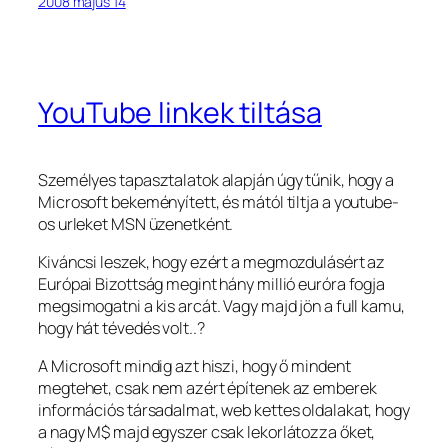
2008 május 14
YouTube linkek tiltása
Személyes tapasztalatok alapján úgy tűnik, hogy a
Microsoft bekeményített, és mától tiltja a youtube-
os urleket MSN üzenetként.
Kiváncsi leszek, hogy ezért a megmozdulásért az
Európai Bizottság megint hány millió euróra fogja
megsimogatni a kis arcát. Vagy majd jön a full kamu,
hogy hát tévedés volt..?
A Microsoft mindig azt hiszi, hogy ő mindent
megtehet, csak nem azért építenek az emberek
információs társadalmat, web kettes oldalakat, hogy
a nagy M$ majd egyszer csak lekorlátozza őket,