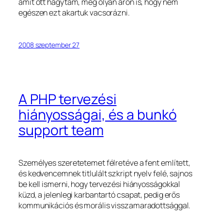
amit ott hagytam, még olyan áron is, hogy nem
egészen ezt akartuk vacsorázni.
2008 szeptember 27
A PHP tervezési
hiányosságai, és a bunkó
support team
Személyes szeretetemet félretéve a fent említett,
és kedvencemnek titlulált szkript nyelv felé, sajnos
be kell ismerni, hogy tervezési hiányosságokkal
küzd, a jelenlegi karbantartó csapat, pedig erős
kommunikációs és morális visszamaradottsággal.