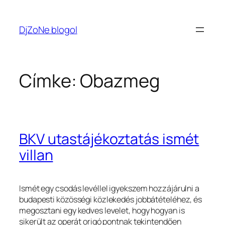
Ugrás
a
DjZoNe blogol
tartalomhoz
Címke:
Obazmeg
BKV utastájékoztatás ismét
villan
Ismét egy csodás levéllel igyekszem hozzájárulni a
budapesti közösségi közlekedés jobbátételéhez, és
megosztani egy kedves levelet, hogy hogyan is
sikerült az operát origó pontnak tekintendően