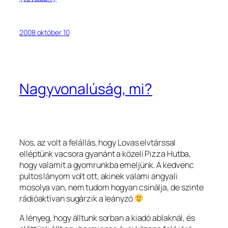
2008 október 10
Nagyvonalúság, mi?
Nos, az volt a felállás, hogy Lovas elvtárssal
elléptünk vacsora gyanánt a közeli Pizza Hutba,
hogy valamit a gyomrunkba emeljünk. A kedvenc
pultos lányom volt ott, akinek valami angyali
mosolya van, nem tudom hogyan csinálja, de szinte
rádióaktívan sugárzik a leányzó
A lényeg, hogy álltunk sorban a kiadó ablaknál, és