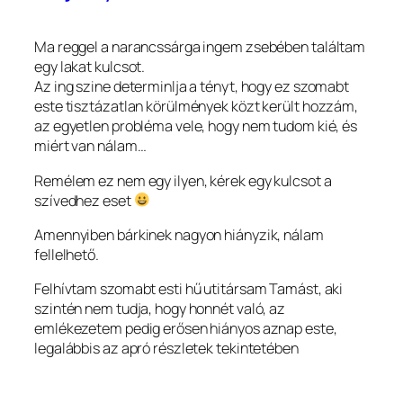
Ma reggel a narancssárga ingem zsebében találtam
egy lakat kulcsot.
Az ing szine determinlja a tényt, hogy ez szomabt
este tisztázatlan körülmények közt került hozzám,
az egyetlen probléma vele, hogy nem tudom kié, és
miért van nálam…
Remélem ez nem egy ilyen, kérek egy kulcsot a
szívedhez eset
Amennyiben bárkinek nagyon hiányzik, nálam
fellelhető.
Felhívtam szomabt esti hű utitársam Tamást, aki
szintén nem tudja, hogy honnét való, az
emlékezetem pedig erősen hiányos aznap este,
legalábbis az apró részletek tekintetében