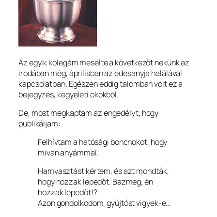
Az egyik kolegám mesélte a következőt nekünk az
irodában még, áprilisban az édesanyja halálával
kapcsolatban. Egészen eddig talomban volt ez a
bejegyzés, kegyeleti okokból.
De, most megkaptam az engedélyt, hogy
publikáljam:
Felhívtam a hatósági boncnokot, hogy
mivan anyámmal.
Hamvasztást kértem, és azt mondták,
hogy hozzak lepedőt. Bazmeg, én
hozzak lepedőt!?
Azon gondolkodom, gyújtóst vigyek-e…