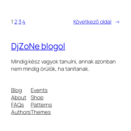
1
2
3
4
Következő oldal
→
DjZoNe blogol
Mindig kész vagyok tanulni, annak azonban
nem mindig örülök, ha tanítanak.
Blog
Events
About
Shop
FAQs
Patterns
Authors
Themes