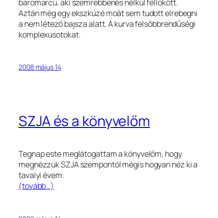
baromarcú, aki szemrebbenés nélkül fellökött.
Aztán még egy ekszküzé moát sem tudott elrebegni
a nem létező bajsza alatt. A kurva felsőbbrendűségi
komplexusotokat.
2008 május 14
SZJA és a könyvelőm
Tegnap este meglátogattam a könyvelőm, hogy
megnézzük SZJA szempontól mégis hogyan néz ki a
tavalyi évem.
(tovább…)