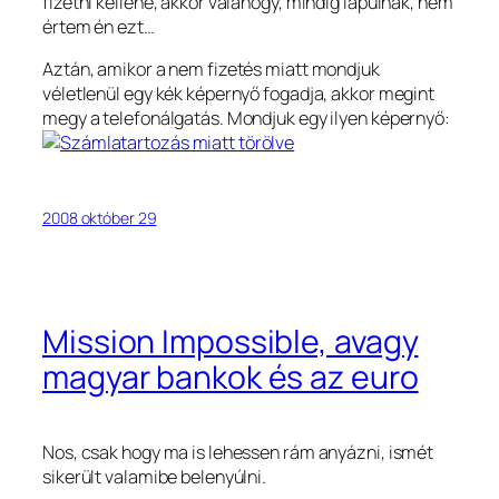
fizetni kellene, akkor valahogy, mindig lapulnak, nem
értem én ezt…
Aztán, amikor a nem fizetés miatt mondjuk
véletlenül egy kék képernyő fogadja, akkor megint
megy a telefonálgatás. Mondjuk egy ilyen képernyő:
2008 október 29
Mission Impossible, avagy
magyar bankok és az euro
Nos, csak hogy ma is lehessen rám anyázni, ismét
sikerült valamibe belenyúlni.