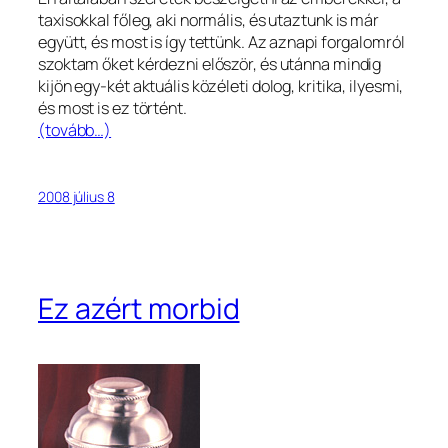
taxisokkal főleg, aki normális, és utaztunk is már
együtt, és most is így tettünk. Az aznapi forgalomról
szoktam őket kérdezni először, és utánna mindig
kijön egy-két aktuális közéleti dolog, kritika, ilyesmi,
és most is ez történt.
(tovább…)
2008 július 8
Ez azért morbid