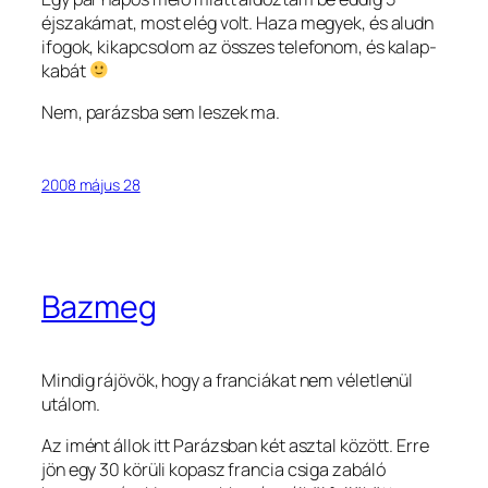
éjszakámat, most elég volt. Haza megyek, és aludn
ifogok, kikapcsolom az összes telefonom, és kalap-
kabát
Nem, parázsba sem leszek ma.
2008 május 28
Bazmeg
Mindig rájövök, hogy a franciákat nem véletlenül
utálom.
Az imént állok itt Parázsban két asztal között. Erre
jön egy 30 körüli kopasz francia csiga zabáló