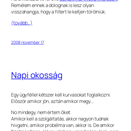
Remélem ennek a dolognak is lesz olyan
visszahangja, hogy a filtert le kelljen törölniük.
(tovább…)
2008 november 17
Napi okosság
Egy ügyféllel kétszer kell kurvasokat foglalkozni.
Először amikor jön, aztán amikor megy…
No mindegy, nem értem őket.
Amikor kell a szolgáltatás, akkor nagyon tudnak
hivgatni, amikor probélma van, akkor is. De amikor