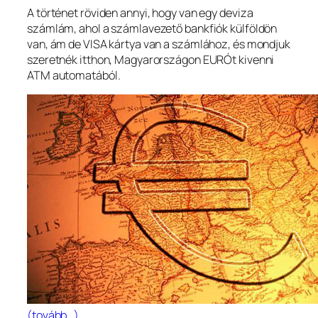
A történet röviden annyi, hogy van egy deviza
számlám, ahol a számlavezető bankfiók külföldön
van, ám de VISA kártya van a számlához, és mondjuk
szeretnék itthon, Magyarországon EURÓt kivenni
ATM automatából.
(tovább…)