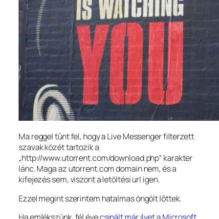
Ma reggel tűnt fel, hogy a Live Messenger filterzett
szavak közét tartozik a
„http://www.utorrent.com/download.php” karakter
lánc. Maga az utorrent.com domain nem, és a
kifejezés sem, viszont a letöltési url igen.
Ezzel megint szerintem hatalmas öngólt lőttek.
Ha emlékszünk, fél éve
csinált már ilyet a Microsoft
.