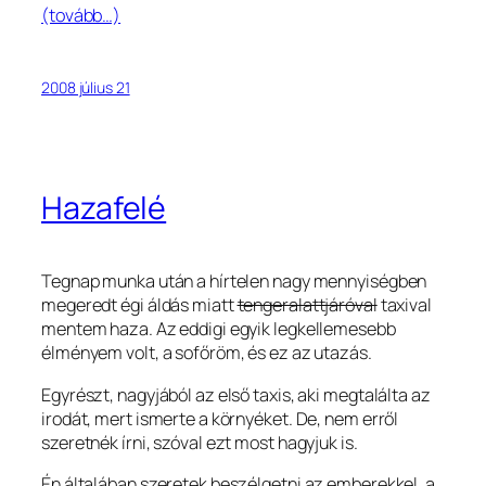
(tovább…)
2008 július 21
Hazafelé
Tegnap munka után a hírtelen nagy mennyiségben
megeredt égi áldás miatt
tengeralattjáróval
taxival
mentem haza. Az eddigi egyik legkellemesebb
élményem volt, a sofőröm, és ez az utazás.
Egyrészt, nagyjából az első taxis, aki megtalálta az
irodát, mert ismerte a környéket. De, nem erről
szeretnék írni, szóval ezt most hagyjuk is.
Én általában szeretek beszélgetni az emberekkel, a