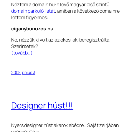
Néztem a domain.hu-n lévő magyar első szintű
domain parkoló listát
, amiben a következő domainre
lettem figyelmes:
ciganybunozes.hu
No, nézzük ki volt az az okos, aki beregisztrálta.
Szerintetek?
(tovább…)
2008 június 3
Designer húst!!!
Nyers designer húst akarok ebédre… Saját zsírjában
szénné sütve…