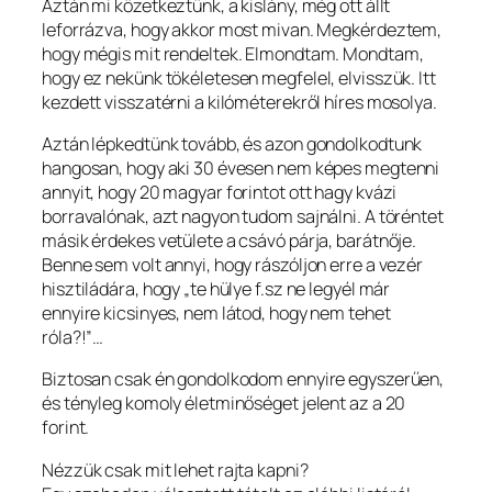
Aztán mi közetkeztünk, a kislány, még ott állt
leforrázva, hogy akkor most mivan. Megkérdeztem,
hogy mégis mit rendeltek. Elmondtam. Mondtam,
hogy ez nekünk tökéletesen megfelel, elvisszük. Itt
kezdett visszatérni a kilóméterekről híres mosolya.
Aztán lépkedtünk tovább, és azon gondolkodtunk
hangosan, hogy aki 30 évesen nem képes megtenni
annyit, hogy 20 magyar forintot ott hagy kvázi
borravalónak, azt nagyon tudom sajnálni. A töréntet
másik érdekes vetülete a csávó párja, barátnője.
Benne sem volt annyi, hogy rászóljon erre a vezér
hisztiládára, hogy „te hülye f.sz ne legyél már
ennyire kicsinyes, nem látod, hogy nem tehet
róla?!”…
Biztosan csak én gondolkodom ennyire egyszerűen,
és tényleg komoly életminőséget jelent az a 20
forint.
Nézzük csak mit lehet rajta kapni?