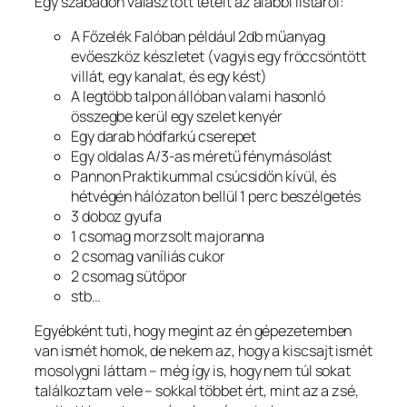
Egy szabadon választott tételt az alábbi listáról:
A Főzelék Falóban például 2db műanyag
evőeszköz készletet (vagyis egy fröccsöntött
villát, egy kanalat, és egy kést)
A legtöbb talpon állóban valami hasonló
összegbe kerül egy szelet kenyér
Egy darab hódfarkú cserepet
Egy oldalas A/3-as méretű fénymásolást
Pannon Praktikummal csúcsidőn kívül, és
hétvégén hálózaton bellül 1 perc beszélgetés
3 doboz gyufa
1 csomag morzsolt majoranna
2 csomag vaníliás cukor
2 csomag sütőpor
stb…
Egyébként tuti, hogy megint az én gépezetemben
van ismét homok, de nekem az, hogy a kiscsajt ismét
mosolygni láttam – még így is, hogy nem túl sokat
találkoztam vele – sokkal többet ért, mint az a zsé,