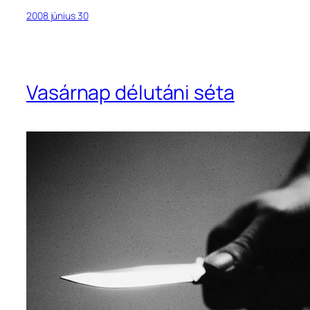
2008 június 30
Vasárnap délutáni séta