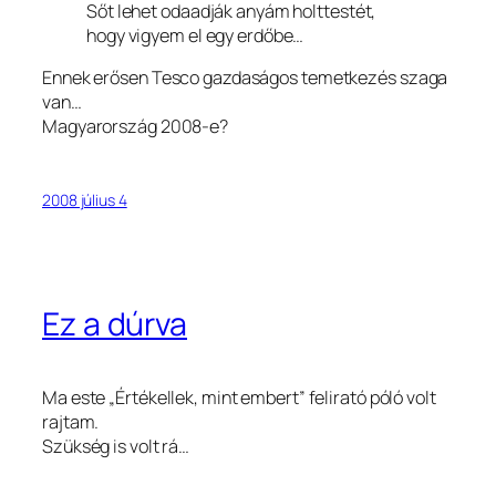
Sőt lehet odaadják anyám holttestét,
hogy vigyem el egy erdőbe…
Ennek erősen Tesco gazdaságos temetkezés szaga
van…
Magyarország 2008-e?
2008 július 4
Ez a dúrva
Ma este „Értékellek, mint embert” felirató póló volt
rajtam.
Szükség is volt rá…