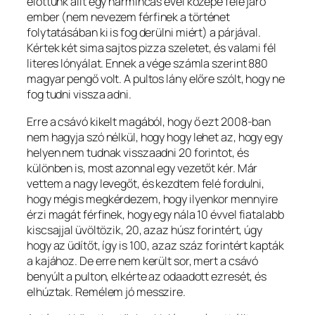
előttünk állt egy harmincas évei közepe felé járó
ember (nem nevezem férfinek a történet
folytatásában ki is fog derülni miért) a párjával.
Kértek két sima sajtos pizza szeletet, és valami fél
literes lónyálat. Ennek a vége számla szerint 880
magyar pengő volt. A pultos lány előre szólt, hogy ne
fog tudni vissza adni.
Erre a csávó kikelt magából, hogy ő ezt 2008-ban
nem hagyja szó nélkül, hogy hogy lehet az, hogy egy
helyen nem tudnak visszaadni 20 forintot, és
különben is, most azonnal egy vezetőt kér. Már
vettem a nagy levegőt, és kezdtem felé fordulni,
hogy mégis megkérdezem, hogy ilyenkor mennyire
érzi magát férfinek, hogy egy nála 10 évvel fiatalabb
kiscsajjal üvöltözik, 20, azaz húsz forintért, úgy
hogy az üdítőt, így is 100, azaz száz forintért kapták
a kajához. De erre nem került sor, mert a csávó
benyúlt a pulton, elkérte az odaadott ezresét, és
elhúztak. Remélem jó messzire.