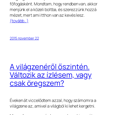
főfogásként. Mondtam, hogy rendben van, akkor
menjünk el a közeli boltba, és szerezzünk hozzá
mézet, mert ami itthon van az kevés lesz.
(tovább…)
2015 november 22
A világzenéről őszintén.
Változik az ízlésem, vagy
csak öregszem?
Éveken át viccelődtem azzal, hogy számomra a
világzene az, amivel a világból ki lehet kergetni.