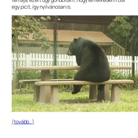
témája, ezért úgy gondoltam, hogy elmélkedem róla
egy picit, így nyilvánosan is.
(tovább…)