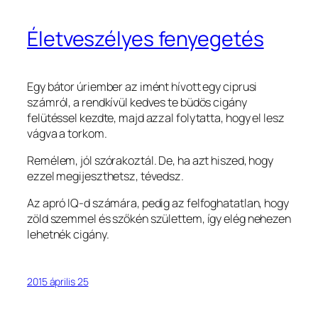
Életveszélyes fenyegetés
Egy bátor úriember az imént hívott egy ciprusi
számról, a rendkívül kedves te büdös cigány
felütéssel kezdte, majd azzal folytatta, hogy el lesz
vágva a torkom.
Remélem, jól szórakoztál. De, ha azt hiszed, hogy
ezzel megijeszthetsz, tévedsz.
Az apró IQ-d számára, pedig az felfoghatatlan, hogy
zöld szemmel és szőkén születtem, így elég nehezen
lehetnék cigány.
2015 április 25