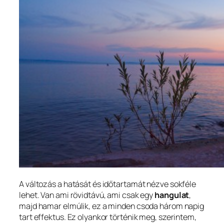
A változás a hatását és időtartamát nézve sokféle
lehet. Van ami rövidtávú, ami csak egy
hangulat
,
majd hamar elmúlik, ez a minden csoda három napig
tart effektus. Ez olyankor történik meg, szerintem,