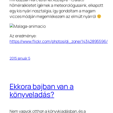
hőmérsékletet ígérnek a meteorológusaink, elkapott
egy kis nyári nosztalgia, így gondoltam a magam
vicces módján megemlékezem az elmúlt nyárról
Az eredménye:
https://www.flickr.com/photos/dj_zone/14342895596/
2015 január 5
Ekkora bajban van a
könyveladás?
Nem vagyok otthon a könyvkiadásban, és a