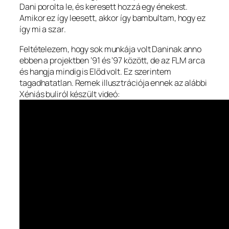
Dani porolta le, és keresett hozzá egy énekest.
Amikor ez így leesett, akkor így bambultam, hogy ez
így mi a szar.
Feltételezem, hogy sok munkája volt Daninak anno
ebben a projektben ’91 és ’97 között, de az FLM arca
és hangja mindig is Előd volt. Ez szerintem
tagadhatatlan. Remek illusztrációja ennek az alábbi
Xéniás buliról készült videó: