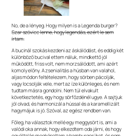
No, de a lényeg. Hogy milyen is a Legenda burger?
Szar szóvicc lenne, hogy legendás, ezért le sem
írtam.
A bucinál szokás kezdeni az áskálódást, és eddig két
különböző bucival ettem náluk, mindkettő jól
működött, friss volt, nem morzsálódott, ami azért
komoly előny. A zsenialitás a húsban van valahol,
aljas módon feltételezem, hogy sörben pácolják,
vagy locsolják vele, mert az íze különleges, és nem
tudtam másra gondolni. Nem túl elvakult
következtetés, egy hogy sörfőzdénél ugye. A sajtjuk
jól olvad, és harmonizál a hússal és a karamellizált
hagymájuk is jó. Szóval, az egész rendben van.
Főleg, ha választok mellé egy meggysört is, ami a
valódi oka annak, hogy elkezdtem oda járni, és hogy
egyáltalán megkósoltam a hamburgerüket, és nem