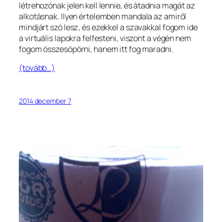
létrehozónak jelen kell lennie, és átadnia magát az
alkotásnak. Ilyen értelemben mandala az amiről
mindjárt szó lesz, és ezekkel a szavakkal fogom ide
a virtuális lapokra felfesteni, viszont a végén nem
fogom összesöpörni, hanem itt fog maradni.
(tovább…)
2014 december 7