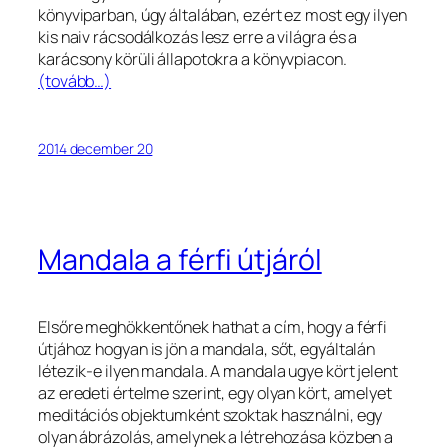
könyviparban, úgy általában, ezért ez most egy ilyen
kis naiv rácsodálkozás lesz erre a világra és a
karácsony körüli állapotokra a könyvpiacon.
(tovább…)
2014 december 20
Mandala a férfi útjáról
Elsőre meghökkentőnek hathat a cím, hogy a férfi
útjához hogyan is jön a mandala, sőt, egyáltalán
létezik-e ilyen mandala. A mandala ugye kört jelent
az eredeti értelme szerint, egy olyan kört, amelyet
meditációs objektumként szoktak használni, egy
olyan ábrázolás, amelynek a létrehozása közben a