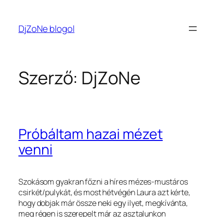
Ugrás
a
DjZoNe blogol
tartalomhoz
Szerző:
DjZoNe
Próbáltam hazai mézet
venni
Szokásom gyakran főzni a híres mézes-mustáros
csirkét/pulykát, és most hétvégén Laura azt kérte,
hogy dobjak már össze neki egy ilyet, megkívánta,
meg régen is szerepelt már az asztalunkon