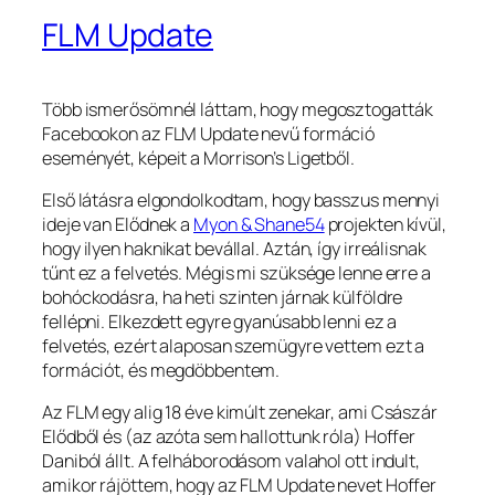
FLM Update
Több ismerősömnél láttam, hogy megosztogatták
Facebookon az FLM Update nevű formáció
eseményét, képeit a Morrison’s Ligetből.
Első látásra elgondolkodtam, hogy basszus mennyi
ideje van Elődnek a
Myon & Shane54
projekten kívül,
hogy ilyen haknikat bevállal. Aztán, így irreálisnak
tűnt ez a felvetés. Mégis mi szüksége lenne erre a
bohóckodásra, ha heti szinten járnak külföldre
fellépni. Elkezdett egyre gyanúsabb lenni ez a
felvetés, ezért alaposan szemügyre vettem ezt a
formációt, és megdöbbentem.
Az FLM egy alig 18 éve kimúlt zenekar, ami Császár
Elődből és (az azóta sem hallottunk róla) Hoffer
Daniból állt. A felháborodásom valahol ott indult,
amikor rájöttem, hogy az FLM Update nevet Hoffer