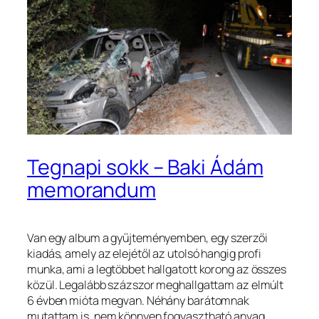
Tegnapi sokk – Baki Ádám
memorandum
Van egy album a gyűjteményemben, egy szerzői
kiadás, amely az elejétől az utolsó hangig profi
munka, ami a legtöbbet hallgatott korong az összes
közül. Legalább százszor meghallgattam az elmúlt
6 évben mióta megvan. Néhány barátomnak
mutattam is, nem könnyen fogyasztható anyag.