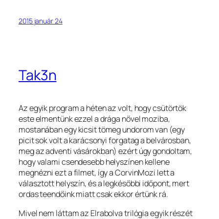
2015 január 24
Tak3n
Az egyik program a héten az volt, hogy csütörtök
este elmentünk ezzel a drága nővel moziba,
mostanában egy kicsit tömeg undorom van (egy
picit sok volt a karácsonyi forgatag a belvárosban,
meg az adventi vásárokban) ezért úgy gondoltam,
hogy valami csendesebb helyszínen kellene
megnézni ezt a filmet, így a CorvinMozi lett a
választott helyszín, és a legkésőbbi időpont, mert
ordas teendőink miatt csak ekkor értünk rá.
Mivel nem láttam az Elrabolva trilógia egyik részét