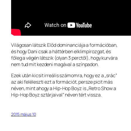
Világosan látszik Előd dominanciája a formációban,
és hogy Dani csak a háttérben elklimpírozgat, és
főleg a végén látszik (olyan 3 perctől), hogy kurvára
nem tud mit kezdeni magával a színpadon.
Ezek után kicsit irreális számomra, hogy ez a „srác”
az aki feléleszti ezt a formációt, persze picit más
néven, mint ahogy a Hip-Hop Boyz is „Retro Show a
Hip-Hop Boyz sztárjaival” néven tért vissza.
2015 május 10