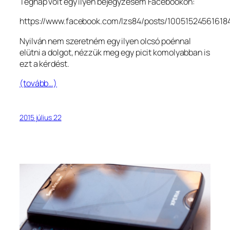
Tegnap volt egy ilyen bejegyzésem Facebookon:
https://www.facebook.com/lzs84/posts/10051524561618
Nyilván nem szeretném egy ilyen olcsó poénnal
elütni a dolgot, nézzük meg egy picit komolyabban is
ezt a kérdést.
(tovább…)
2015 július 22