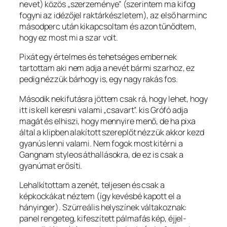
nevet) közös „szerzeménye” (szerintem ma kifog
fogyni az idézőjel raktárkészletem), az első harminc
másodperc után kikapcsoltam és azon tűnődtem,
hogy ez most mi a szar volt.
Pixát egy értelmes és tehetséges embernek
tartottam aki nem adja a nevét bármi szarhoz, ez
pedig nézzük bárhogy is, egy nagy rakás fos.
Második nekifutásra jöttem csak rá, hogy lehet, hogy
itt is kell keresni valami „csavart”. kis Grófó adja
magát és elhiszi, hogy mennyire menő, de ha pixa
által a klipben alakított szereplőt nézzük akkor kezd
gyanús lenni valami. Nem fogok most kitérni a
Gangnam styleos áthallásokra, de ez is csak a
gyanúmat erősíti.
Lehalkítottam a zenét, teljesen és csak a
képkockákat néztem (így kevésbé kapott el a
hányinger). Szürreális helyszínek váltakoznak:
panel rengeteg, kifeszített pálmafás kép, éjjel-