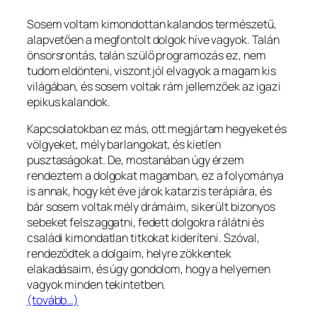
Sosem voltam kimondottan kalandos természetű,
alapvetően a megfontolt dolgok híve vagyok. Talán
önsorsrontás, talán szülő programozás ez, nem
tudom eldönteni, viszont jól elvagyok a magam kis
világában, és sosem voltak rám jellemzőek az igazi
epikus kalandok.
Kapcsolatokban ez más, ott megjártam hegyeket és
völgyeket, mély barlangokat, és kietlen
pusztaságokat. De, mostanában úgy érzem
rendeztem a dolgokat magamban, ez a folyománya
is annak, hogy két éve járok katarzis terápiára, és
bár sosem voltak mély drámáim, sikerült bizonyos
sebeket felszaggatni, fedett dolgokra rálátni és
családi kimondatlan titkokat kideríteni. Szóval,
rendeződtek a dolgaim, helyre zökkentek
elakadásaim, és úgy gondolom, hogy a helyemen
vagyok minden tekintetben.
(tovább…)