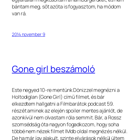
bántam meg, sőt azóta is fogyasztom, ha módom
van rá.
2014 november 9
Gone girl beszámoló
Este negyed 10-re mentünk Dönizzel megnézni a
Holtodiglan (Gone Girl) című filmet, és bár
elkezdtem hallgatni a Filmbarátok podcast 59.
részét aminek az elején spoiler mentes ajánlót, de
azonkívül nem olvastam róla semmit. Bár, a Rossz
szomsédság óta nagyon fogadkozom, hogy soha
többé nem nézek filmet IMdb oldal megnézés nélkül.
De ha már így alakult, szinte elvárások nélkül ültem