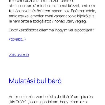
telefont használtan kb 12 ezer forintért,
átzsuppoltam rá minden cuccomat kézzel, ami nem
felhőben volt, és örültem magamnak. Egészen addig,
amíg egy kellemetlen nyári vasárnapon a kijelzője is
le nem tette a szolgálatot 7 hónap után, végleg.
Ekkor kezdődött a dilemma, hogy mivel is pótoljam?
(tovább…)
2015 június 19
Mulatási bulibáró
Amikor először szembejött a „bulibáró”, ami pixa és
„kis Grófó” (sosem gondoltam, hogy leírom ezt a