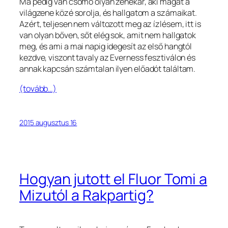
Ma pedig van csomó olyan zenekar, aki magát a
világzene közé sorolja, és hallgatom a számaikat.
Azért, teljesen nem változott meg az ízlésem, itt is
van olyan bőven, sőt elég sok, amit nem hallgatok
meg, és ami a mai napig idegesít az első hangtól
kezdve, viszont tavaly az Everness fesztiválon és
annak kapcsán számtalan ilyen előadót találtam.
(tovább…)
2015 augusztus 16
Hogyan jutott el Fluor Tomi a
Mizutól a Rakpartig?