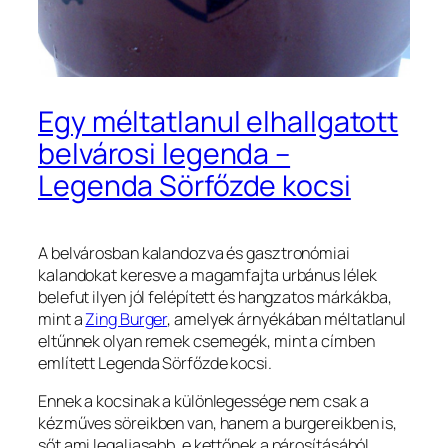
Egy méltatlanul elhallgatott
belvárosi legenda –
Legenda Sörfőzde kocsi
A belvárosban kalandozva és gasztronómiai
kalandokat keresve a magamfajta urbánus lélek
belefut ilyen jól felépített és hangzatos márkákba,
mint a
Zing Burger
, amelyek árnyékában méltatlanul
eltűnnek olyan remek csemegék, mint a címben
említett Legenda Sörfőzde kocsi.
Ennek a kocsinak a különlegessége nem csak a
kézműves söreikben van, hanem a burgereikben is,
sőt ami legaljasabb, e kettőnek a párosításából