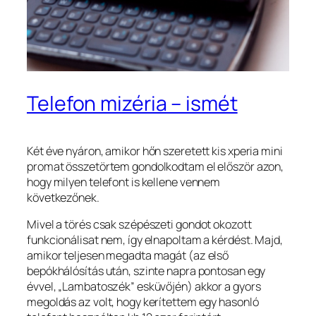
Telefon mizéria – ismét
Két éve nyáron, amikor hőn szeretett kis xperia mini
promat összetörtem gondolkodtam el először azon,
hogy milyen telefont is kellene vennem
következőnek.
Mivel a törés csak szépészeti gondot okozott
funkcionálisat nem, így elnapoltam a kérdést. Majd,
amikor teljesen megadta magát (az első
bepókhálósítás után, szinte napra pontosan egy
évvel, „Lambatoszék” esküvőjén) akkor a gyors
megoldás az volt, hogy kerítettem egy hasonló