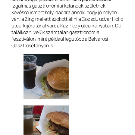
izgalmas gasztronómiai kalandok születnek.
Kevéssé ismert hely, dacára annak, hogy jó helyen
van, a Zing mellett szokott állni a Gozsdu udvar Holló
utcai kijáratánál van, a Kazinczy utca irányában. De
találkozni velük számtalan gasztronómiai
fesztiválon, mint például legutóbb a Belvárosi
Gasztrosétányon is.