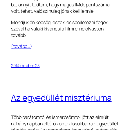
be, annyit tudtam, hogy magas IMdb pontszáma
volt, tehát, valószínűleg jónak kell lennie.
Mondjuk én köcsög leszek, és spoilerezni fogok,
szóval ha valaki kíváncsi a filmre, ne olvasson
tovább.
(tovább…)
2014 október 23
Az egyedüllét misztériuma
Több barátomtól és ismerősömtől jött az elmúlt
néhány napban eltérő kontextusokban az egyedüllét