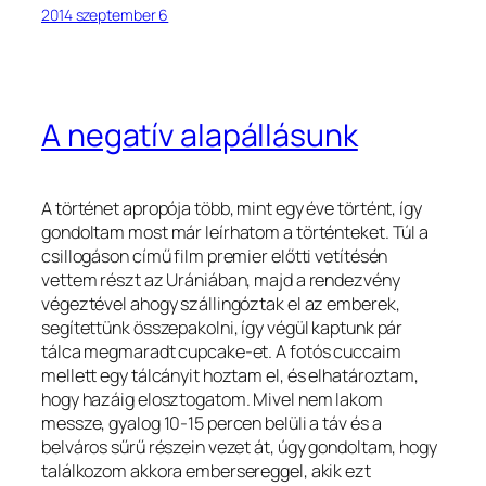
2014 szeptember 6
A negatív alapállásunk
A történet apropója több, mint egy éve történt, így
gondoltam most már leírhatom a történteket. Túl a
csillogáson című film premier előtti vetítésén
vettem részt az Urániában, majd a rendezvény
végeztével ahogy szállingóztak el az emberek,
segítettünk összepakolni, így végül kaptunk pár
tálca megmaradt cupcake-et. A fotós cuccaim
mellett egy tálcányit hoztam el, és elhatároztam,
hogy hazáig elosztogatom. Mivel nem lakom
messze, gyalog 10-15 percen belüli a táv és a
belváros sűrű részein vezet át, úgy gondoltam, hogy
találkozom akkora embersereggel, akik ezt