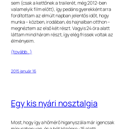
sem (csak a kettőnek a trailerét, még 2012-ben
valamelyik film előtt), így pedáns gyerekként arra
fordítottam az elmúlt napban jelentős időt, hogy
munka – közben, irodában, és hajnalban otthon –
megnéztem az első két részt. Vagyis 24 óra alatt
láttam mind három részt, így elég frissek voltak az
élményeim.
(tovább…)
2015 január 16
Egy kis nyári nosztalgia
Most, hogy így a hőmérő higanyszála már igencsak
mínuszban van, és a hét középre -15 alatti