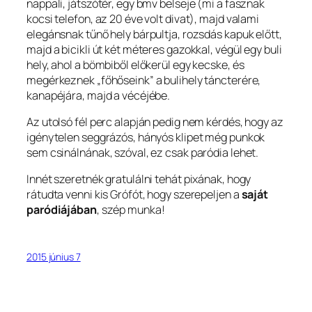
nappali, játszótér, egy bmv belseje (mi a fasznak
kocsi telefon, az 20 éve volt divat), majd valami
elegánsnak tűnő hely bárpultja, rozsdás kapuk előtt,
majd a bicikli út két méteres gazokkal, végül egy buli
hely, ahol a bömbiből előkerül egy kecske, és
megérkeznek „főhőseink” a bulihely táncterére,
kanapéjára, majd a vécéjébe.
Az utolsó fél perc alapján pedig nem kérdés, hogy az
igénytelen seggrázós, hányós klipet még punkok
sem csinálnának, szóval, ez csak paródia lehet.
Innét szeretnék gratulálni tehát pixának, hogy
rátudta venni kis Grófót, hogy szerepeljen a
saját
paródiájában
, szép munka!
2015 június 7