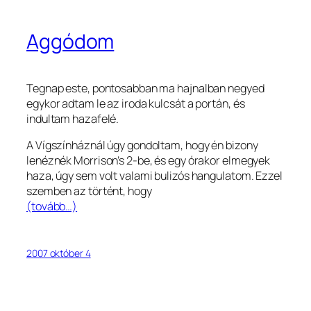
Aggódom
Tegnap este, pontosabban ma hajnalban negyed
egykor adtam le az iroda kulcsát a portán, és
indultam hazafelé.
A Vígszínháznál úgy gondoltam, hogy én bizony
lenéznék Morrison’s 2-be, és egy órakor elmegyek
haza, úgy sem volt valami bulizós hangulatom. Ezzel
szemben az történt, hogy
(tovább…)
2007 október 4