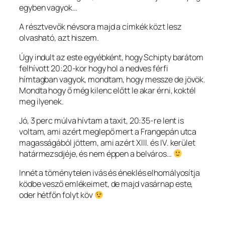
egyben vagyok…
A résztvevők névsora majd a címkék közt lesz
olvasható, azt hiszem.
Úgy indult az este egyébként, hogy Schipty barátom
felhívott 20:20-kor hogy hol a nedves férfi
hímtagban vagyok, mondtam, hogy messze de jövök.
Mondta hogy ő még kilenc előtt le akar érni, koktél
meg ilyenek.
Jó, 3 perc múlva hívtam a taxit, 20:35-re lent is
voltam, ami azért meglepő mert a Frangepán utca
magasságából jöttem, ami azért XIII. és IV. kerület
határmezsdjéje, és nem éppen a belváros…
Innét a töménytelen ivás és éneklés elhomályosítja
ködbe vesző emlékeimet, de majd vasárnap este,
oder hétfőn folyt köv