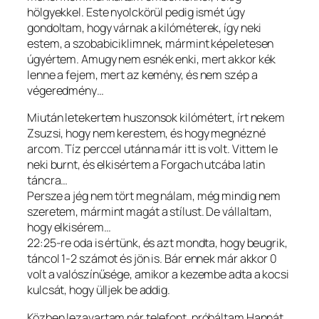
hölgyekkel. Este nyolckörül pedig ismét úgy
gondoltam, hogy várnak a kilóméterek, így neki
estem, a szobabiciklimnek, mármint képeletesen
úgyértem. Amugy nem esnék enki, mert akkor kék
lenne a fejem, mert az kemény, és nem szép a
végeredmény…
Miután letekertem huszonsok kilómétert, írt nekem
Zsuzsi, hogy nem kerestem, és hogy megnézné
arcom. Tíz perccel utánna már itt is volt. Vittem le
neki burnt, és elkisértem a Forgach utcába latin
táncra…
Persze a jég nem tört meg nálam, még mindig nem
szeretem, mármint magát a stílust. De vállaltam,
hogy elkisérem…
22:25-re oda is értünk, és azt mondta, hogy beugrik,
táncol 1-2 számot és jön is. Bár ennek már akkor 0
volt a valószínűsége, amikor a kezembe adta a kocsi
kulcsát, hogy ülljek be addig.
Közben lezavartam pár telefont, próbáltam Hannát