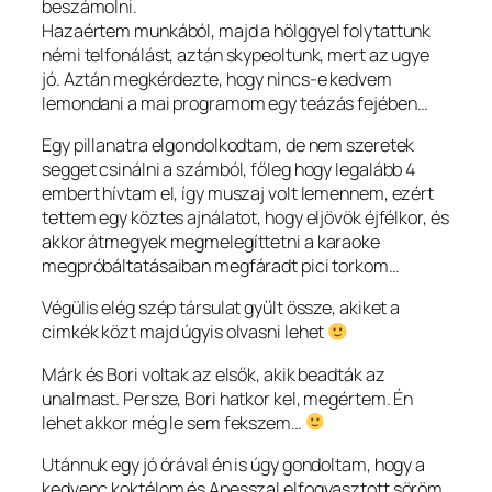
beszámolni.
Hazaértem munkából, majd a hölggyel folytattunk
némi telfonálást, aztán skypeoltunk, mert az ugye
jó. Aztán megkérdezte, hogy nincs-e kedvem
lemondani a mai programom egy teázás fejében…
Egy pillanatra elgondolkodtam, de nem szeretek
segget csinálni a számból, főleg hogy legalább 4
embert hívtam el, így muszaj volt lemennem, ezért
tettem egy köztes ajnálatot, hogy eljövök éjfélkor, és
akkor átmegyek megmelegíttetni a karaoke
megpróbáltatásaiban megfáradt pici torkom…
Végülis elég szép társulat gyűlt össze, akiket a
cimkék közt majd úgyis olvasni lehet
Márk és Bori voltak az elsők, akik beadták az
unalmast. Persze, Bori hatkor kel, megértem. Én
lehet akkor még le sem fekszem…
Utánnuk egy jó órával én is úgy gondoltam, hogy a
kedvenc koktélom és Apesszal elfogyasztott söröm