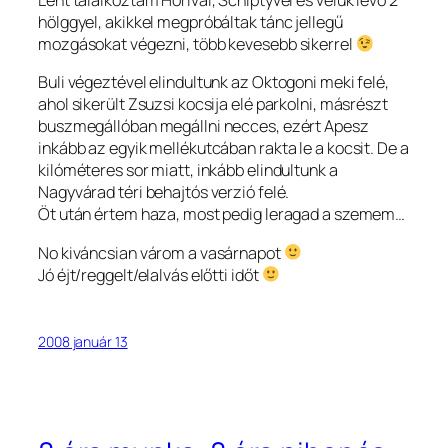
Lent találkoztam Horival, Schiptyvel és velük lévő 2
hölggyel, akikkel megpróbáltak tánc jellegű
mozgásokat végezni, több kevesebb sikerrel
Buli végeztével elindultunk az Oktogoni meki felé,
ahol sikerült Zsuzsi kocsija elé parkolni, másrészt
buszmegállóban megállni necces, ezért Apesz
inkább az egyik mellékutcában rakta le a kocsit. De a
kilóméteres sor miatt, inkább elindultunk a
Nagyvárad téri behajtós verzió felé.
Öt után értem haza, most pedig leragad a szemem…
No kiváncsian várom a vasárnapot
Jó éjt/reggelt/elalvás előtti időt
2008 január 13