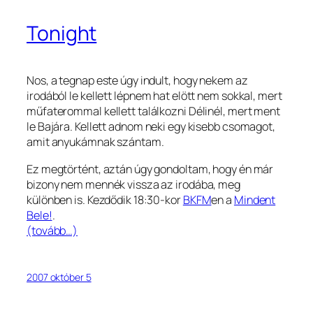
Tonight
Nos, a tegnap este úgy indult, hogy nekem az
irodából le kellett lépnem hat elött nem sokkal, mert
műfaterommal kellett találkozni Délinél, mert ment
le Bajára. Kellett adnom neki egy kisebb csomagot,
amit anyukámnak szántam.
Ez megtörtént, aztán úgy gondoltam, hogy én már
bizony nem mennék vissza az irodába, meg
különben is. Kezdődik 18:30-kor
BKFM
en a
Mindent
Bele!
.
(tovább…)
2007 október 5