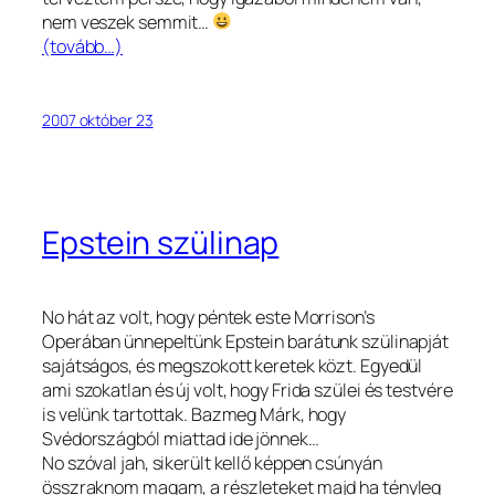
nem veszek semmit…
(tovább…)
2007 október 23
Epstein szülinap
No hát az volt, hogy péntek este Morrison’s
Operában ünnepeltünk Epstein barátunk szülinapját
sajátságos, és megszokott keretek közt. Egyedül
ami szokatlan és új volt, hogy Frida szülei és testvére
is velünk tartottak. Bazmeg Márk, hogy
Svédországból miattad ide jönnek…
No szóval jah, sikerült kellő képpen csúnyán
összraknom magam, a részleteket majd ha tényleg