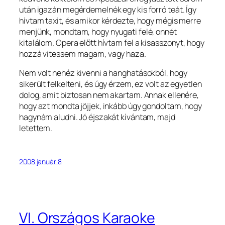
után igazán megérdemelnék egy kis forró teát. Így
hívtam taxit, és amikor kérdezte, hogy mégis merre
menjünk, mondtam, hogy nyugati felé, onnét
kitalálom. Opera előtt hívtam fel a kisasszonyt, hogy
hozzá vitessem magam, vagy haza.
Nem volt nehéz kivenni a hanghatásokból, hogy
sikerült felkelteni, és úgy érzem, ez volt az egyetlen
dolog, amit biztosan nem akartam. Annak ellenére,
hogy azt mondta jöjjek, inkább úgy gondoltam, hogy
hagynám aludni. Jó éjszakát kívántam, majd
letettem.
2008 január 8
VI. Országos Karaoke