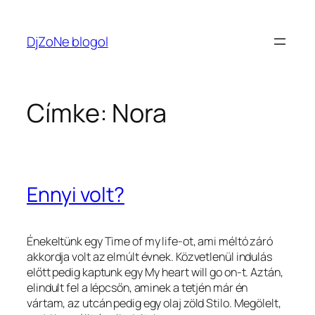
Ugrás
a
DjZoNe blogol
tartalomhoz
Címke:
Nora
Ennyi volt?
Énekeltünk egy Time of my life-ot, ami méltó záró
akkordja volt az elmúlt évnek. Közvetlenül indulás
előtt pedig kaptunk egy My heart will go on-t. Aztán,
elindult fel a lépcsőn, aminek a tetjén már én
vártam, az utcán pedig egy olaj zöld Stilo. Megölelt,