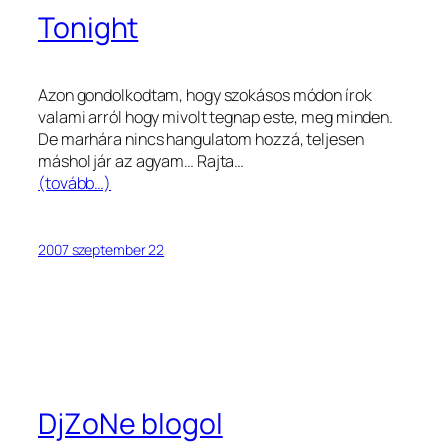
Tonight
Azon gondolkodtam, hogy szokásos módon írok
valami arról hogy mivolt tegnap este, meg minden.
De marhára nincs hangulatom hozzá, teljesen
máshol jár az agyam… Rajta…
(tovább…)
2007 szeptember 22
DjZoNe blogol