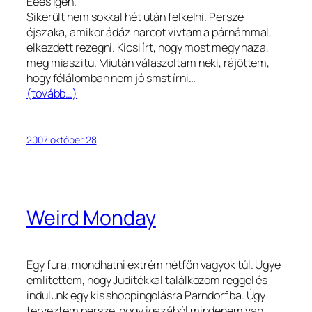
Ééés igen.
Sikerült nem sokkal hét után felkelni. Persze
éjszaka, amikor ádáz harcot vívtam a párnámmal,
elkezdett rezegni. Kicsi írt, hogy most megy haza,
meg miaszitu. Miután válaszoltam neki, rájöttem,
hogy félálomban nem jó smst írni…
(tovább…)
2007 október 28
Weird Monday
Egy fura, mondhatni extrém hétfőn vagyok túl. Ugye
említettem, hogy Juditékkal találkozom reggel és
indulunk egy kis shoppingolásra Parndorfba. Úgy
terveztem persze, hogy igazából mindenem van,