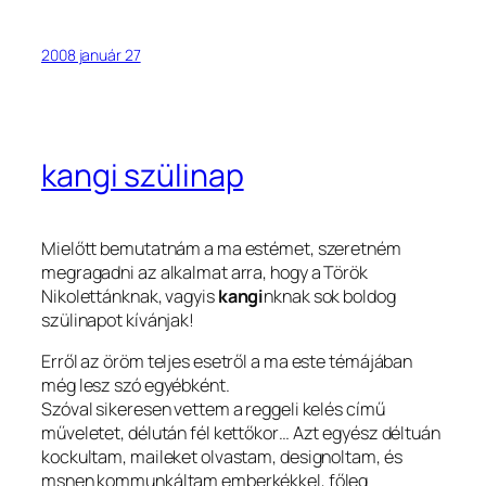
2008 január 27
kangi szülinap
Mielőtt bemutatnám a ma estémet, szeretném
megragadni az alkalmat arra, hogy a Török
Nikolettánknak, vagyis
kangi
nknak sok boldog
szülinapot kívánjak!
Erről az öröm teljes esetről a ma este témájában
még lesz szó egyébként.
Szóval sikeresen vettem a reggeli kelés című
műveletet, délután fél kettőkor… Azt egyész déltuán
kockultam, maileket olvastam, designoltam, és
msnen kommunkáltam emberkékkel, főleg