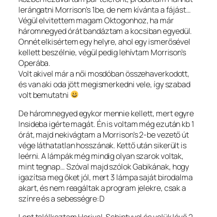
lerángatni Morrison’s 1be, de nem kívánta a fájást…
Végül elvitettem magam Oktogonhoz, ha már
háromnegyed órát bandáztam a kocsiban egyedül.
Onnét elkisértem egy helyre, ahol egy ismerősével
kellett beszélnie, végül pedig lehívtam Morrison’s
Operába.
Volt akivel már a női mosdóban összehaverkodott,
és van aki oda jött megismerkedni vele, így szabad
volt bemutatni
De háromnegyed egykor mennie kellett, mert egyre
Insideba igérte magát. Én is voltam még ezután kb 1
órát, majd nekivágtam a Morrison’s 2-be vezető út
vége láthatatlan hosszának. Kettő után sikerült is
leérni. A lámpák még mindig olyan szarok voltak,
mint tegnap… Szóval majd szólok Gabikának, hogy
igazítsa meg őket jól, mert 3 lámpa saját birodalma
akart, és nem reagáltak a program jelekre, csak a
színre és a sebességre:D