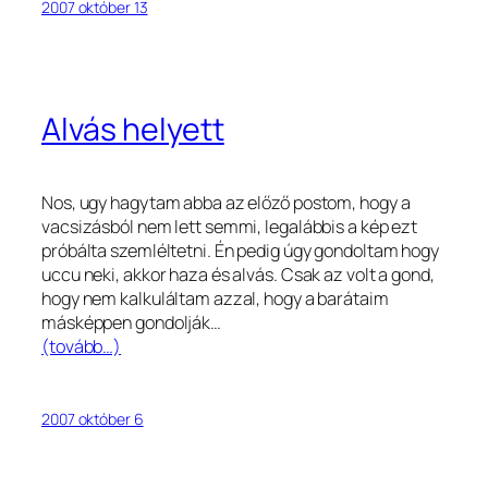
2007 október 13
Alvás helyett
Nos, ugy hagytam abba az előző postom, hogy a
vacsizásból nem lett semmi, legalábbis a kép ezt
próbálta szemléltetni. Én pedig úgy gondoltam hogy
uccu neki, akkor haza és alvás. Csak az volt a gond,
hogy nem kalkuláltam azzal, hogy a barátaim
másképpen gondolják…
(tovább…)
2007 október 6