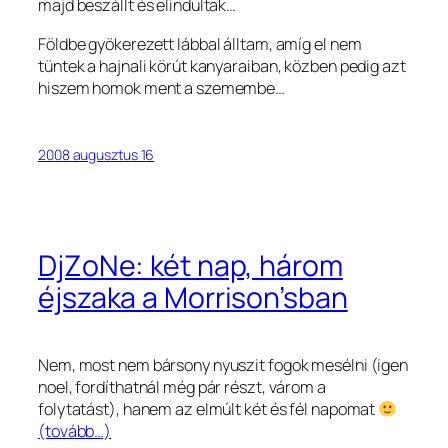
majd beszállt és elindultak…
Földbe gyökerezett lábbal álltam, amíg el nem
tüntek a hajnali körút kanyaraiban, közben pedig azt
hiszem homok ment a szemembe…
2008 augusztus 16
DjZoNe: két nap, három
éjszaka a Morrison’sban
Nem, most nem bársony nyuszit fogok mesélni (igen
noel, fordíthatnál még pár részt, várom a
folytatást), hanem az elmúlt két és fél napomat
(tovább…)