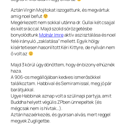
Aztán Virgin Mojitokat iszogattunk, és megvártuk
amig noel befut
Megérkezett nem sokkal utánna dr. Gullai két csajjal
és két sráccal. Majd szolid sörözgetésbe
bonyolódtunk
Molnár Imre
aktív aszisztálása és noel
felé irányuló „zaklatása” mellett. Egyik hölgy
kísértetiesen hasonlított Kéri Kittyre, de nyílván nem
ő volt az
Majd 3 körül úgy dönöttem, hogy én bizony elhúznék
haza.
A 906-os megállójában kedves ismerősökkel
találkoztam. Habbival és Semiramissal, meg jó pár
barátjukkal.
Ugye Habbinak aznap volt a szülinapi partyja, amit
Buddha helyett végülis ZPben ünnepeltek (és
mégcsak nem is hívtak…).
Aztán hazaérkezés, és gyorsan alvás, mert reggel
megyek Zugligetbe.