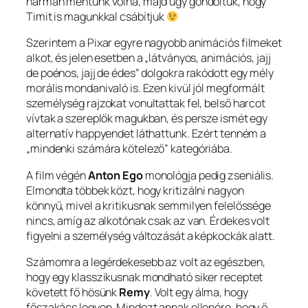
hárman mentünk volna, majd úgy gondoltuk, hogy
Timit is magunkkal csábítjuk
Szerintem a Pixar egyre nagyobb animációs filmeket
alkot, és jelen esetben a „látványos, animációs, jajj
de poénos, jajj de édes” dolgokra rakódott egy mély
morális mondanivaló is. Ezen kivül jól megformált
személység rajzokat vonultattak fel, belső harcot
vívtak a szereplők magukban, és persze ismét egy
alternatív happyendet láthattunk. Ezért tenném a
„mindenki számára kötelező” kategóriába.
A film végén
Anton Ego
monológja pedig zseniális.
Elmondta többek közt, hogy kritizálni nagyon
könnyű, mivel a kritikusnak semmilyen felelőssége
nincs, amíg az alkotónak csak az van. Érdekes volt
figyelni a személység változását a képkockák alatt.
Számomra a legérdekesebb az volt az egészben,
hogy egy klasszikusnak mondható siker receptet
követett fő hösünk
Remy
. Volt egy álma, hogy
főszakács legyen. Mindezt annak ellenére, hogy ő