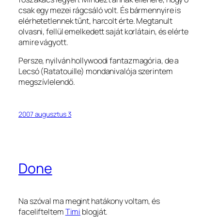
csak egy mezei rágcsáló volt. És bármennyire is
elérhetetlennek tűnt, harcolt érte. Megtanult
olvasni, fellül emelkedett saját korlátain, és elérte
amire vágyott.
Persze, nyilván hollywoodi fantazmagória, de a
Lecsó (Ratatouille) mondanivalója szerintem
megszívlelendő.
2007 augusztus 3
Done
Na szóval ma megint hatákony voltam, és
facelifteltem
Timi
blogját.