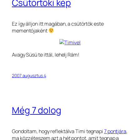
Csütörtöki kép
Ez így álljon itt magában, a csütörtök este
mementójaként
Avagy Süsü te ittál, lehelj Rám!
2007 augusztus 4
Még 7 dolog
Gondoltam, hogy reflektálva Timi tegnapi
7 pontjára
,
ma közzéteszem azt a hét pontot, amit tegnap a