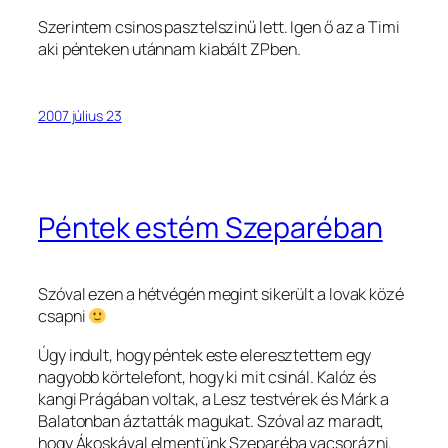
Szerintem csinos pasztelszinű lett. Igen ő az a Timi
aki pénteken utánnam kiabált ZPben.
2007 július 23
Péntek estém Szeparéban
Szóval ezen a hétvégén megint sikerült a lovak közé
csapni
Úgy indult, hogy péntek este eleresztettem egy
nagyobb körtelefont, hogy ki mit csinál. Kalóz és
kangi Prágában voltak, a Lesz testvérek és Márk a
Balatonban áztatták magukat. Szóval az maradt,
hogy Ákoskával elmentünk Szeparéba vacsorázni.