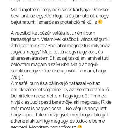
Majd rájöttem, hogy neki sincs kártyája. De ekkor
bevillant, az egyetlen legális és járható út, ahogy
bejuthatunk, ismerős és protekció nélkül is
A vacsiból két cézár saláta lett, némi burn
társaságában. Valamivel később kiváncsiságunk
áthajtott minket ZPbe, ahol megnéztük milyen az
„ágyas meggy”. Majd tettünk egy nagy kört, és
sikeresen átestem 6 kiscsaj táskáján, amivel tuti
beloptam magam a szívükbe. Majd az egyik
sarokban egy szőke kiscsaj nyúl utánnam, hogy
„Várj!”.
A másfél burn és a pálinka jó hatással volt az
emlékező tehetségemre, így azt sem tudtam ki ő…
De hirtelen ráeszméltem, hogy igen, őt Timinek
hívják, és Judit pesti barátnője, aki még csak 17, de
már most is nagyonjócsaj… No végülis annyi lett,
hogy kapott tölem névjegyet, meg hogy a blogját
átkéne alakítani így meg úgy, és tudok-e benne
segíteni. Mondtam hogy ofkorsz