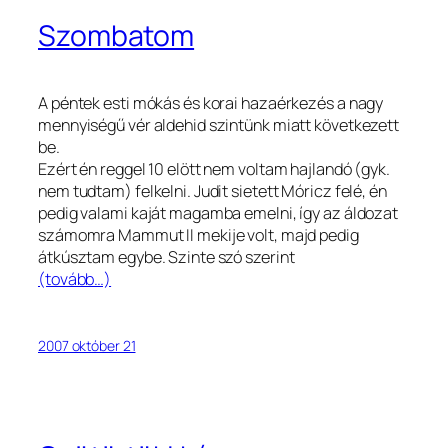
Szombatom
A péntek esti mókás és korai hazaérkezés a nagy
mennyiségű vér aldehid szintünk miatt következett
be.
Ezért én reggel 10 elött nem voltam hajlandó (gyk.
nem tudtam) felkelni. Judit sietett Móricz felé, én
pedig valami kaját magamba emelni, így az áldozat
számomra Mammut II mekije volt, majd pedig
átkúsztam egybe. Szinte szó szerint
(tovább…)
2007 október 21