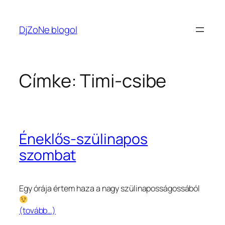
Ugrás
a
DjZoNe blogol
tartalomhoz
Címke:
Timi-csibe
Éneklős-szülinapos
szombat
Egy órája értem haza a nagy szülinaposságossából
(tovább…)