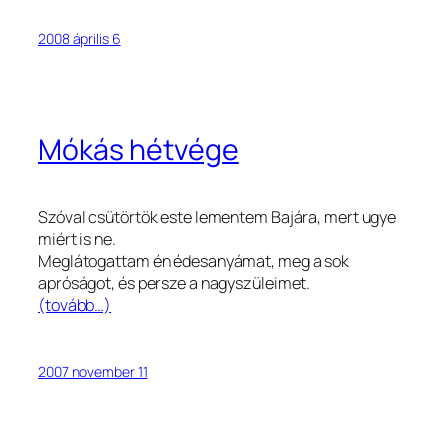
2008 április 6
Mókás hétvége
Szóval csütörtök este lementem Bajára, mert ugye
miért is ne.
Meglátogattam én édesanyámat, meg a sok
apróságot, és persze a nagyszüleimet.
(tovább…)
2007 november 11