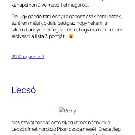
kanapémon ülve mesélt el magáról…
De, úgy gondoltam ennyire gonosz csak nem leszek,
az érem másik oldala pedig az hogy nekem is
sikerült annyit inni tegnap este, hogy ma nem tudom
elolvasni a lista 7. pontját…
2007 augusztus 3
L’ecsó
Nos szóval tegnap este sikerült megnéznünk a
Lecsó címet hordozó Pixar csoda mesét. Eredetileg